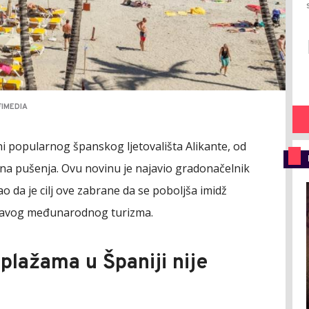
FIMEDIA
zini popularnog španskog ljetovališta Alikante, od
ana pušenja. Ovu novinu je najavio gradonačelnik
kao da je cilj ove zabrane da se poboljša imidž
zdravog međunarodnog turizma.
plažama u Španiji nije