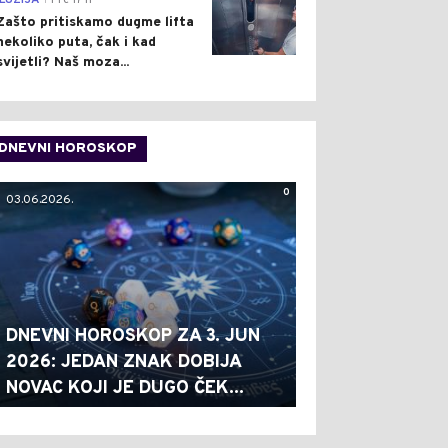
ILUZIJA
Pre 17 h
Zašto pritiskamo dugme lifta
nekoliko puta, čak i kad
svijetli? Naš moza...
DNEVNI HOROSKOP
0
03.06.2026.
DNEVNI HOROSKOP ZA 3. JUN
2026: JEDAN ZNAK DOBIJA
NOVAC KOJI JE DUGO ČEK...