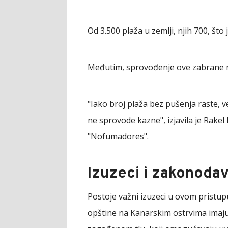
Od 3.500 plaža u zemlji, njih 700, št
Međutim, sprovođenje ove zabrane nij
"Iako broj plaža bez pušenja raste, v
ne sprovode kazne", izjavila je Rake
"Nofumadores".
Izuzeci i zakonoda
Postoje važni izuzeci u ovom pristup
opštine na Kanarskim ostrvima imaju