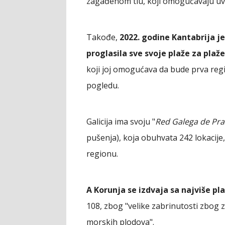
zagađenom tlu, koji omogućavaju uv
Takođe,
2022. godine Kantabrija j
proglasila sve svoje plaže za plaž
koji joj omogućava da bude prva re
pogledu.
Galicija ima svoju "
Red Galega de Pra
pušenja), koja obuhvata 242 lokacije,
regionu.
A Korunja se izdvaja sa najviše p
108, zbog "velike zabrinutosti zbog z
morskih plodova".