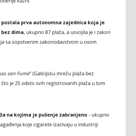
ođenje kazni.
e postala prva autonomna zajednica koja je
e bez dima
, ukupno 87 plaža, a usvojila je i zakon
gija sa sopstvenim zakonodavstvom u ovom
ias sen Fume
" (Galicijsku mrežu plaža bez
 što je 25 odsto svih registrovanih plaža u tom
laža na kojima je pušenje zabranjeno
- ukupno
agađenja koje cigarete izazivaju u industriji