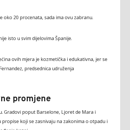
o je oko 20 procenata, sada ima ovu zabranu.
e isto u svim dijelovima Španije.
ećina ovih mjera je kozmetička i edukativna, jer se
l Fernandez, predsednica udruženja
vne promjene
u. Gradovi poput Barselone, Ljoret de Mara i
 propise koji se zasnivaju na zakonima o otpadu i