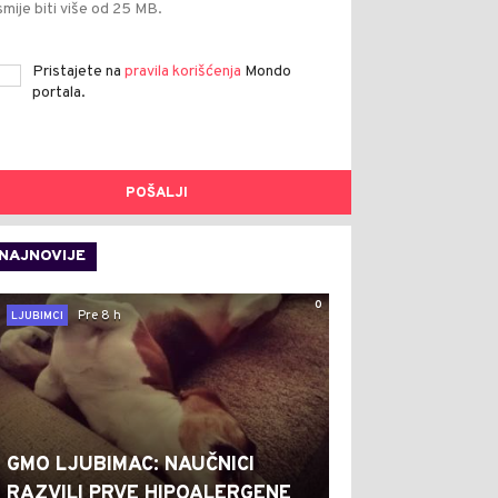
smije biti više od 25 MB.
Pristajete na
pravila korišćenja
Mondo
portala.
POŠALJI
NAJNOVIJE
0
Pre 8 h
LJUBIMCI
GMO LJUBIMAC: NAUČNICI
RAZVILI PRVE HIPOALERGENE