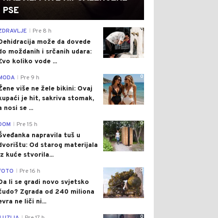
PSE
0
ZDRAVLJE
Pre 8 h
|
Dehidracija može da dovede
do moždanih i srčanih udara:
Evo koliko vode ...
0
MODA
Pre 9 h
|
Žene više ne žele bikini: Ovaj
kupaći je hit, sakriva stomak,
a nosi se ...
0
DOM
Pre 15 h
|
Šveđanka napravila tuš u
dvorištu: Od starog materijala
iz kuće stvorila...
0
FOTO
Pre 16 h
|
Da li se gradi novo svjetsko
čudo? Zgrada od 240 miliona
evra ne liči ni...
0
|