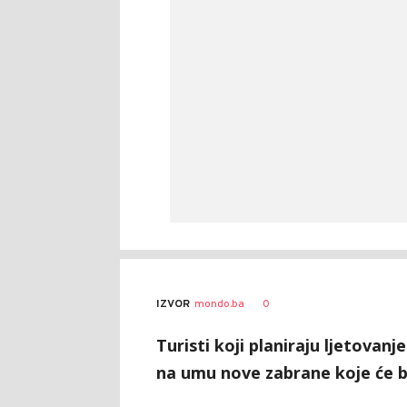
0
IZVOR
mondo.ba
Turisti koji planiraju ljetovanj
na umu nove zabrane koje će bi