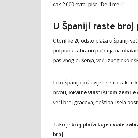
čak 2.000 evra, piše "Dejli mejl".
U Španiji raste broj
Otprilike 20 odsto plaža u Španiji ve
potpunu zabranu pušenja na obalama
pasivnog pušenja, već i zbog ekološke
Iako Španija još uvijek nema zakon 
nivou,
lokalne vlasti širom zemlje
veći broj gradova, opština i sela pos
Tako je
broj plaža koje uvode zabr
broj
.