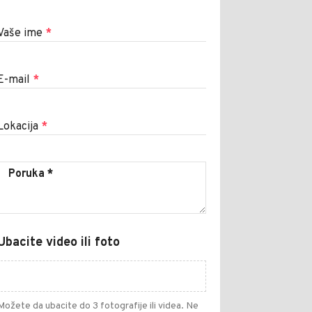
Vaše ime
*
E-mail
*
Lokacija
*
Ubacite video ili foto
Možete da ubacite do 3 fotografije ili videa. Ne