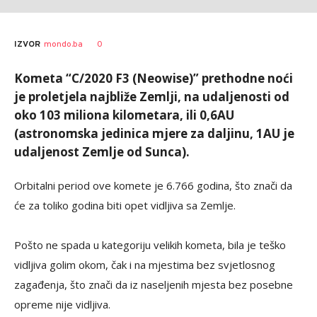
Vedran
AUTOR
0
IZVOR
mondo.ba
Ševčuk
Kometa “C/2020 F3 (Neowise)” prethodne noći
je proletjela najbliže Zemlji, na udaljenosti od
oko 103 miliona kilometara, ili 0,6AU
(astronomska jedinica mjere za daljinu, 1AU je
udaljenost Zemlje od Sunca).
Orbitalni period ove komete je 6.766 godina, što znači da
će za toliko godina biti opet vidljiva sa Zemlje.
Pošto ne spada u kategoriju velikih kometa, bila je teško
vidljiva golim okom, čak i na mjestima bez svjetlosnog
zagađenja, što znači da iz naseljenih mjesta bez posebne
opreme nije vidljiva.