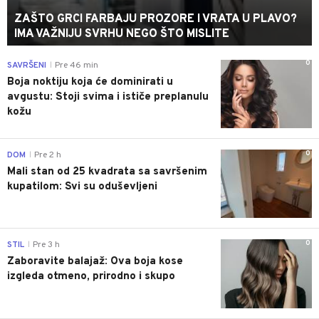
ZAŠTO GRCI FARBAJU PROZORE I VRATA U PLAVO?
IMA VAŽNIJU SVRHU NEGO ŠTO MISLITE
0
SAVRŠENI
Pre 46 min
|
Boja noktiju koja će dominirati u
avgustu: Stoji svima i ističe preplanulu
kožu
0
DOM
Pre 2 h
|
Mali stan od 25 kvadrata sa savršenim
kupatilom: Svi su oduševljeni
0
STIL
Pre 3 h
|
Zaboravite balajaž: Ova boja kose
izgleda otmeno, prirodno i skupo