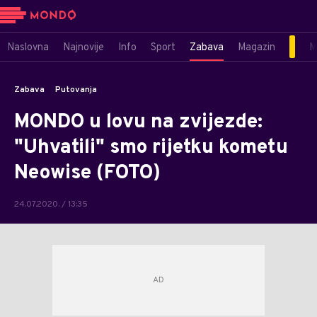
Naslovna
Najnovije
Info
Sport
Zabava
Magazin
M
Zabava
Putovanja
MONDO u lovu na zvijezde:
"Uhvatili" smo rijetku kometu
Neowise (FOTO)
24.07.2020. / 13:35