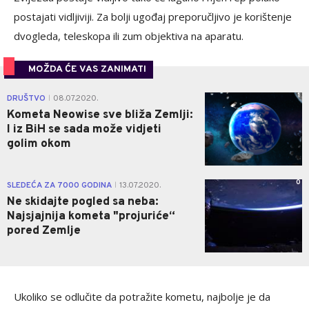
postajati vidljiviji. Za bolji ugođaj preporučljivo je korištenje
dvogleda, teleskopa ili zum objektiva na aparatu.
MOŽDA ĆE VAS ZANIMATI
1
DRUŠTVO
08.07.2020.
|
Kometa Neowise sve bliža Zemlji:
I iz BiH se sada može vidjeti
golim okom
0
SLEDEĆA ZA 7000 GODINA
13.07.2020.
|
Ne skidajte pogled sa neba:
Najsjajnija kometa "projuriće“
pored Zemlje
Ukoliko se odlučite da potražite kometu, najbolje je da