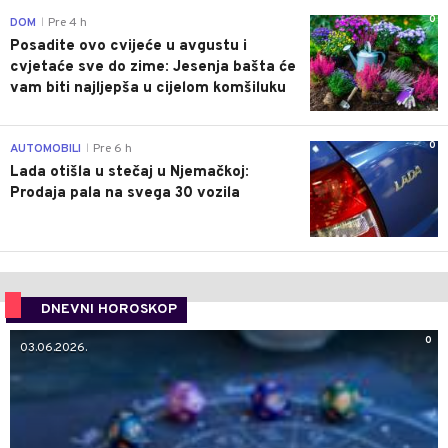
0
DOM
Pre 4 h
|
Posadite ovo cvijeće u avgustu i
cvjetaće sve do zime: Jesenja bašta će
vam biti najljepša u cijelom komšiluku
0
AUTOMOBILI
Pre 6 h
|
Lada otišla u stečaj u Njemačkoj:
Prodaja pala na svega 30 vozila
DNEVNI HOROSKOP
0
03.06.2026.