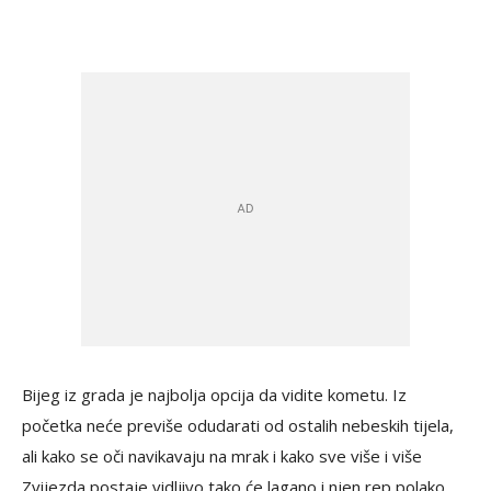
Bijeg iz grada je najbolja opcija da vidite kometu. Iz
početka neće previše odudarati od ostalih nebeskih tijela,
ali kako se oči navikavaju na mrak i kako sve više i više
Zvijezda postaje vidljivo tako će lagano i njen rep polako