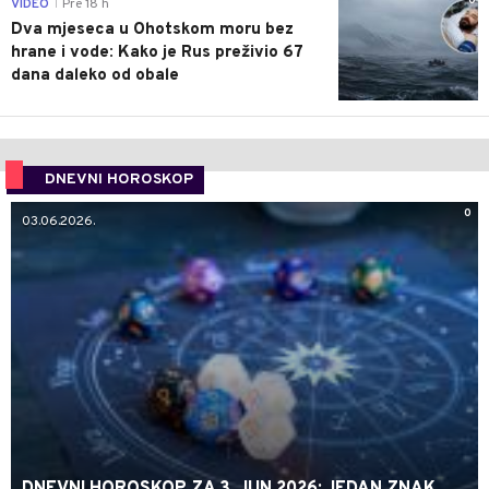
0
VIDEO
Pre 18 h
|
Dva mjeseca u Ohotskom moru bez
hrane i vode: Kako je Rus preživio 67
dana daleko od obale
DNEVNI HOROSKOP
0
03.06.2026.