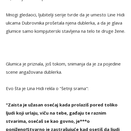
Mnogi gledaoci, ljubitelji serije tvrde da je umesto Line Hidi
ulicama Dubrovnika prošetala njena dublerka, a da je glava
glumice samo kompjuterski stavljena na telo te druge žene.
Glumica je priznala, još tokom, snimanja da je za pojedine
scene angažovana dublerka.
Evo šta je Lina Hidi rekla o "šetnji srama":
"Zaista je užasan osećaj kada prolaziš pored toliko
ljudi koji urlaju, viču na tebe, gađaju te raznim
stvarima, osećaš se kao govno, je***o
poniženo!Stvarno je zastrašujuće kad osetiš da ljudi