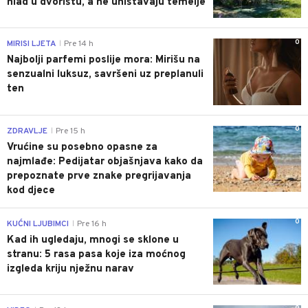
hlad u dvorištu, a ne uništavaju temelje
0
MIRISI LJETA
Pre 14 h
|
Najbolji parfemi poslije mora: Mirišu na
senzualni luksuz, savršeni uz preplanuli
ten
0
ZDRAVLJE
Pre 15 h
|
Vrućine su posebno opasne za
najmlađe: Pedijatar objašnjava kako da
prepoznate prve znake pregrijavanja
kod djece
0
KUĆNI LJUBIMCI
Pre 16 h
|
Kad ih ugledaju, mnogi se sklone u
stranu: 5 rasa pasa koje iza moćnog
izgleda kriju nježnu narav