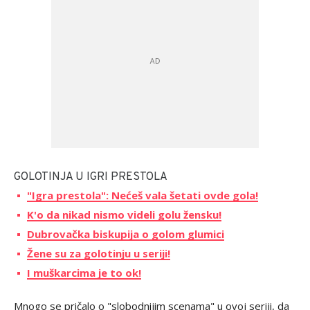
GOLOTINJA U IGRI PRESTOLA
"Igra prestola": Nećeš vala šetati ovde gola!
K'o da nikad nismo videli golu žensku!
Dubrovačka biskupija o golom glumici
Žene su za golotinju u seriji!
I muškarcima je to ok!
Mnogo se pričalo o "slobodnijim scenama" u ovoj seriji, da