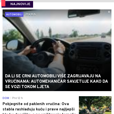
NAJNOVIJE
0
Pre 8 h
AUTOMOBILI
DA LI SE CRNI AUTOMOBILI VIŠE ZAGRIJAVAJU NA
VRUĆINAMA: AUTOMEHANIČAR SAVJETUJE KAKO DA
SE VOZI TOKOM LJETA
0
DOM
Pre 12 h
|
Pobjegnite od paklenih vrućina: Ova
stabla rashlađuju kuću i prave najljepši