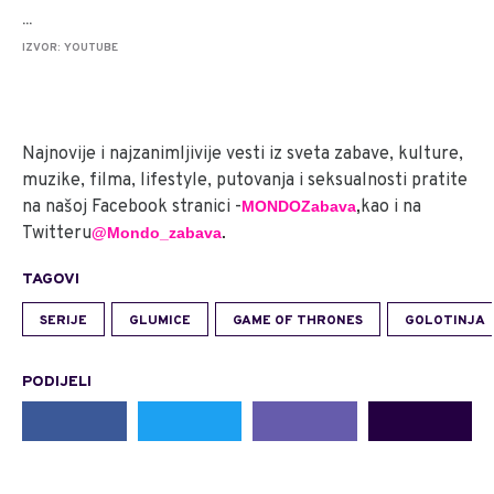
...
IZVOR: YOUTUBE
Najnovije i najzanimljivije vesti iz sveta zabave, kulture,
muzike, filma, lifestyle, putovanja i seksualnosti pratite
na našoj Facebook stranici -
kao i na
MONDO
Zabava
,
Twitteru
@Mondo_zabava
.
TAGOVI
SERIJE
GLUMICE
GAME OF THRONES
GOLOTINJA
PODIJELI