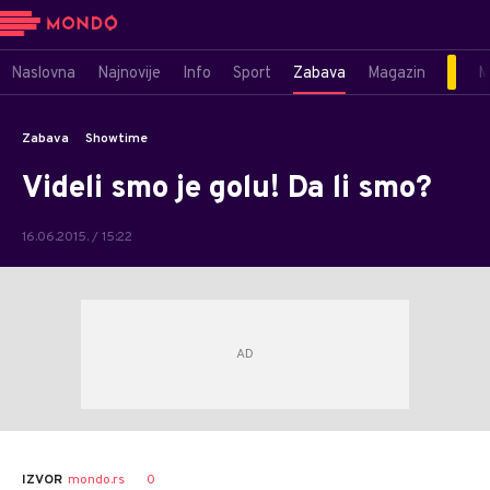
Naslovna
Najnovije
Info
Sport
Zabava
Magazin
M
Zabava
Showtime
Videli smo je golu! Da li smo?
16.06.2015. / 15:22
0
IZVOR
mondo.rs