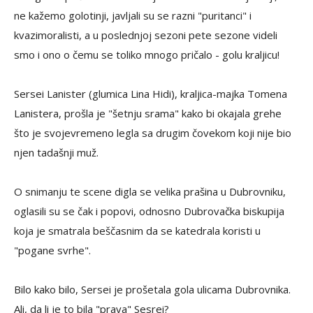
ne kažemo golotinji, javljali su se razni "puritanci" i
kvazimoralisti, a u poslednjoj sezoni pete sezone videli
smo i ono o čemu se toliko mnogo pričalo - golu kraljicu!
Sersei Lanister (glumica Lina Hidi), kraljica-majka Tomena
Lanistera, prošla je "šetnju srama" kako bi okajala grehe
što je svojevremeno legla sa drugim čovekom koji nije bio
njen tadašnji muž.
O snimanju te scene digla se velika prašina u Dubrovniku,
oglasili su se čak i popovi, odnosno Dubrovačka biskupija
koja je smatrala beščasnim da se katedrala koristi u
"pogane svrhe".
Bilo kako bilo, Sersei je prošetala gola ulicama Dubrovnika.
Ali, da li je to bila "prava" Sesrei?