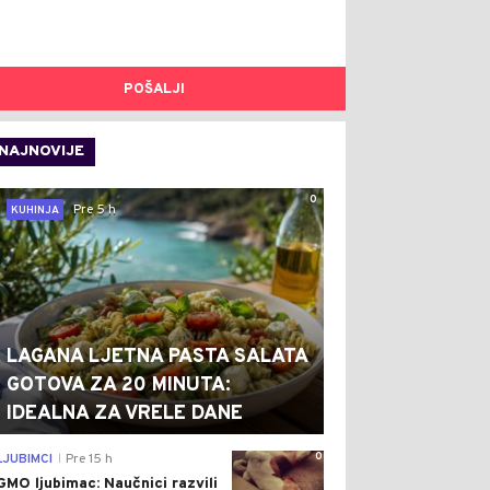
POŠALJI
NAJNOVIJE
0
Pre 5 h
KUHINJA
LAGANA LJETNA PASTA SALATA
GOTOVA ZA 20 MINUTA:
IDEALNA ZA VRELE DANE
0
LJUBIMCI
Pre 15 h
|
GMO ljubimac: Naučnici razvili