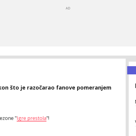
akon što je razočarao fanove pomeranjem
sezone "
Igre prestola
"!