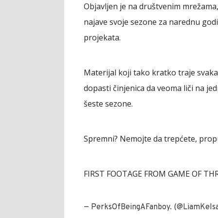
Objavljen je na društvenim mrežama, i
najave svoje sezone za narednu godi
projekata.
Materijal koji tako kratko traje svak
dopasti činjenica da veoma liči na je
šeste sezone.
Spremni? Nemojte da trepćete, propu
FIRST FOOTAGE FROM GAME OF TH
— PerksOfBeingAFanboy. (@LiamKelsa