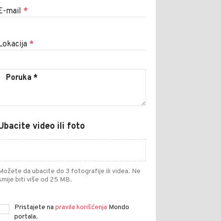
E-mail
*
Lokacija
*
Ubacite video ili foto
Možete da ubacite do 3 fotografije ili videa. Ne
smije biti više od 25 MB.
Pristajete na
pravila korišćenja
Mondo
portala.