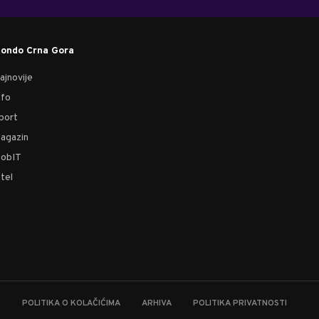
ondo Crna Gora
ajnovije
nfo
port
agazin
obIT
tel
T
POLITIKA O KOLAČIĆIMA
ARHIVA
POLITIKA PRIVATNOSTI