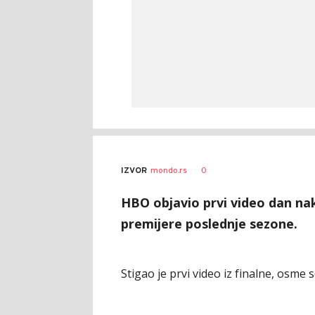
0
IZVOR
mondo.rs
HBO objavio prvi video dan n
premijere poslednje sezone.
Stigao je prvi video iz finalne, osme 