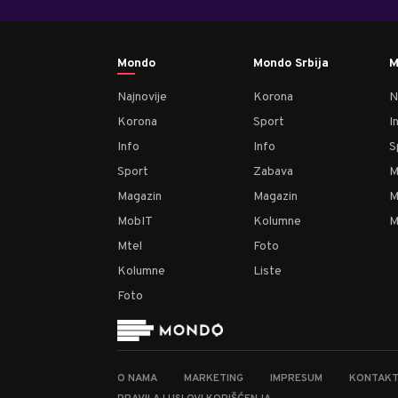
Mondo
Mondo Srbija
M
Najnovije
Korona
N
Korona
Sport
I
Info
Info
S
Sport
Zabava
M
Magazin
Magazin
M
MobIT
Kolumne
M
Mtel
Foto
Kolumne
Liste
Foto
O NAMA
MARKETING
IMPRESUM
KONTAK