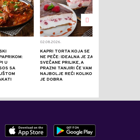
02.08.2026.
02.08.2026.
SKI
KAPRI TORTA KOJA SE
TOPE NADUTO
PAPRIKOM:
NE PEČE: IDEALNA JE ZA
HLADE U SEKU
I U
SVEČANE PRILIKE, A
GASE ŽEĐ BO
 SOS SA
PRAZNI TANJIRI ĆE VAM
SVEGA: 5 REC
GUŠTOM
NAJBOLJE REĆI KOLIKO
AROMATIZOV
AKATI
JE DOBRA