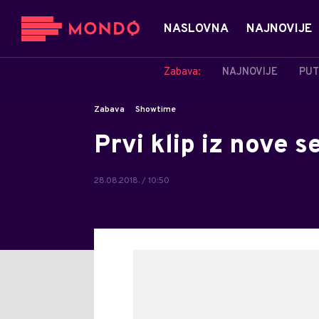
NASLOVNA
NAJNOVIJE
Zabava:
NAJNOVIJE
PUT
Zabava
Showtime
Prvi klip iz nove 
28.08.2018. / 10:50