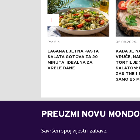
Pre 5 h
05.08.2026.
LAGANA LJETNA PASTA
KADA JE N
SALATA GOTOVA ZA 20
VRUĆE, NA
MINUTA: IDEALNA ZA
TORTILJE 
VRELE DANE
SALATOM: 
ZASITNE I
SAMO 25 M
PREUZMI NOVU MONDO
Savršen spoj vijesti i zabave.