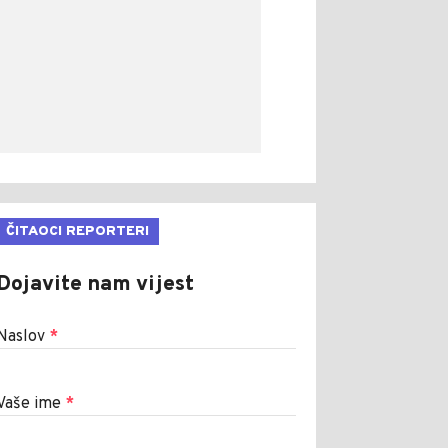
ČITAOCI REPORTERI
Dojavite nam vijest
Naslov
*
Vaše ime
*