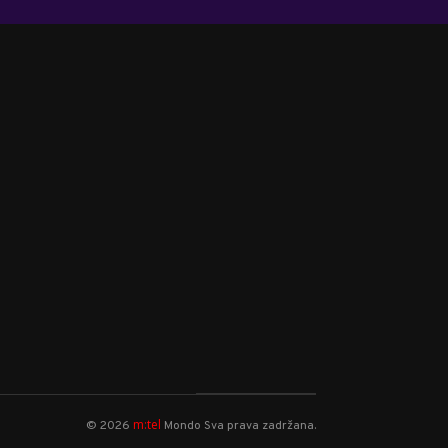
m:tel
©
2026
Mondo
Sva prava zadržana.