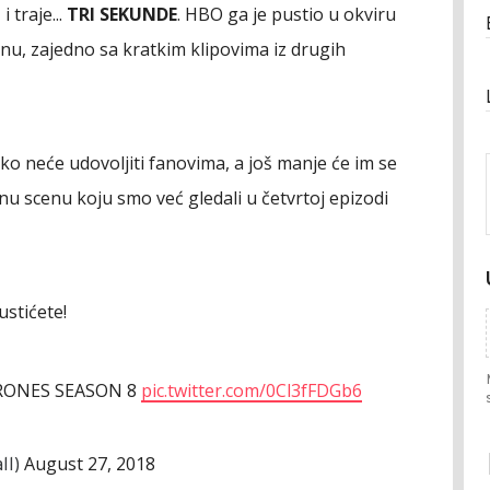
 traje...
TRI SEKUNDE
. HBO ga je pustio u okviru
nu, zajedno sa kratkim klipovima iz drugih
ako neće udovoljiti fanovima, a još manje će im se
dnu scenu koju smo već gledali u četvrtoj epizodi
stićete!
RONES SEASON 8
pic.twitter.com/0Cl3fFDGb6
August 27, 2018
ll)