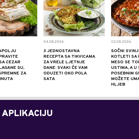
04.08.2026.
03.08.2026.
APOLJU
3 JEDNOSTAVNA
SOČNI SVINJ
PRAVITE
RECEPTA SA TIKVICAMA
KOTLETI SA 
SA CEZAR
ZA VRELE LJETNJE
MESO SE TOP
LAGANE SU,
DANE: SVAKI ĆE VAM
USTIMA, A U
 SPREMNE ZA
ODUZETI OKO POLA
POSEBNIM 
INUTA
SATA
MOŽETE UM
HLJEB
 APLIKACIJU