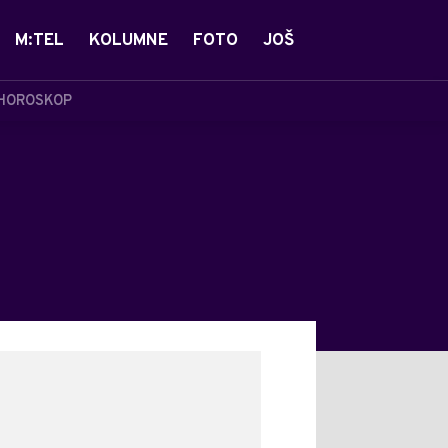
M:TEL
KOLUMNE
FOTO
JOŠ
HOROSKOP