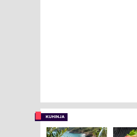
KUHINJA
0