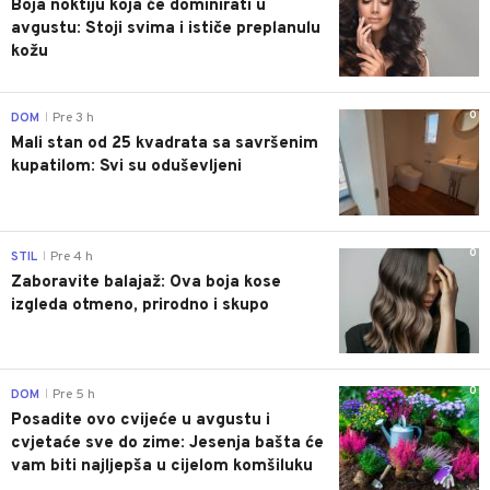
Boja noktiju koja će dominirati u
avgustu: Stoji svima i ističe preplanulu
kožu
0
DOM
Pre 3 h
|
Mali stan od 25 kvadrata sa savršenim
kupatilom: Svi su oduševljeni
0
STIL
Pre 4 h
|
Zaboravite balajaž: Ova boja kose
izgleda otmeno, prirodno i skupo
0
DOM
Pre 5 h
|
Posadite ovo cvijeće u avgustu i
cvjetaće sve do zime: Jesenja bašta će
vam biti najljepša u cijelom komšiluku