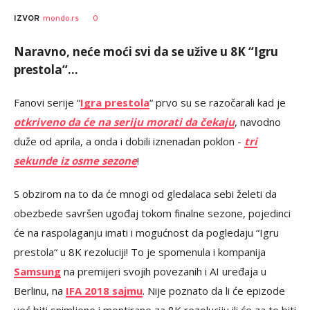
0
IZVOR
mondo.rs
Naravno, neće moći svi da se užive u 8K “Igru
prestola“…
Fanovi serije “
Igra prestola
“ prvo su se razočarali kad je
otkriveno da će na seriju morati da čekaju
, navodno
duže od aprila, a onda i dobili iznenadan poklon -
tri
sekunde iz osme sezone
!
S obzirom na to da će mnogi od gledalaca sebi želeti da
obezbede savršen ugođaj tokom finalne sezone, pojedinci
će na raspolaganju imati i mogućnost da pogledaju “Igru
prestola“ u 8K rezoluciji! To je spomenula i kompanija
Samsung
na premijeri svojih povezanih i AI uređaja u
Berlinu, na
IFA 2018 sajmu
. Nije poznato da li će epizode