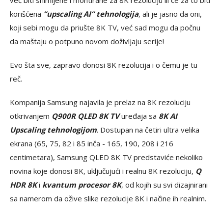
već biti snimljene i montirane za 8K rezoluciju ili će za to biti
korišćena
“upscaling AI“ tehnologija
, ali je jasno da oni,
koji sebi mogu da priušte 8K TV, već sad mogu da počnu
da maštaju o potpuno novom doživljaju serije!
Evo šta sve, zapravo donosi 8K rezolucija i o čemu je tu
reč.
Kompanija Samsung najavila je prelaz na 8K rezoluciju
otkrivanjem
Q900R QLED 8K TV
uređaja sa
8K AI
Upscaling tehnologijom
. Dostupan na četiri ultra velika
ekrana (65, 75, 82 i 85 inča - 165, 190, 208 i 216
centimetara), Samsung QLED 8K TV predstaviće nekoliko
novina koje donosi 8K, uključujući i realnu 8K rezoluciju,
Q
HDR 8K
i
kvantum procesor 8K
, od kojih su svi dizajnirani
sa namerom da ožive slike rezolucije 8K i načine ih realnim.