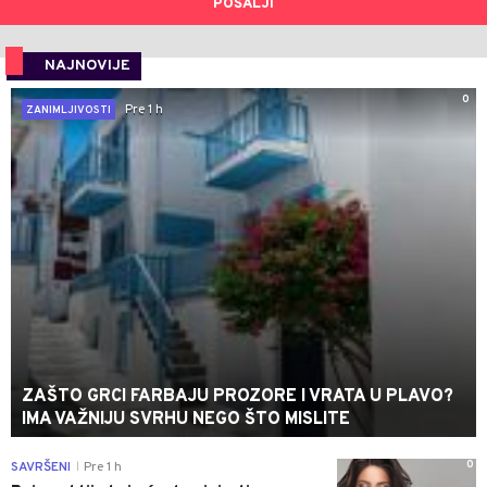
POŠALJI
NAJNOVIJE
0
Pre 1 h
ZANIMLJIVOSTI
ZAŠTO GRCI FARBAJU PROZORE I VRATA U PLAVO?
IMA VAŽNIJU SVRHU NEGO ŠTO MISLITE
0
SAVRŠENI
Pre 1 h
|