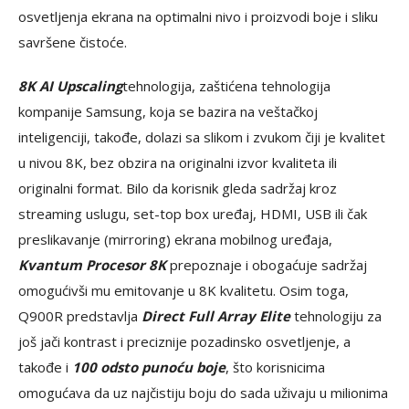
osvetljenja ekrana na optimalni nivo i proizvodi boje i sliku
savršene čistoće.
8K AI Upscaling
tehnologija, zaštićena tehnologija
kompanije Samsung, koja se bazira na veštačkoj
inteligenciji, takođe, dolazi sa slikom i zvukom čiji je kvalitet
u nivou 8K, bez obzira na originalni izvor kvaliteta ili
originalni format. Bilo da korisnik gleda sadržaj kroz
streaming uslugu, set-top box uređaj, HDMI, USB ili čak
preslikavanje (mirroring) ekrana mobilnog uređaja,
Kvantum Procesor 8K
prepoznaje i obogaćuje sadržaj
omogućivši mu emitovanje u 8K kvalitetu. Osim toga,
Q900R predstavlja
Direct Full Array Elite
tehnologiju za
još jači kontrast i preciznije pozadinsko osvetljenje, a
takođe i
100 odsto punoću boje
, što korisnicima
omogućava da uz najčistiju boju do sada uživaju u milionima