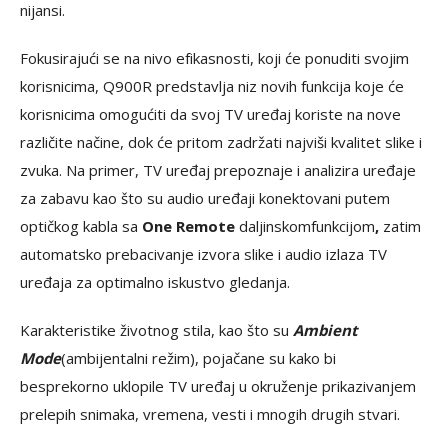
nijansi.
Fokusirajući se na nivo efikasnosti, koji će ponuditi svojim
korisnicima, Q900R predstavlja niz novih funkcija koje će
korisnicima omogućiti da svoj TV uređaj koriste na nove
različite načine, dok će pritom zadržati najviši kvalitet slike i
zvuka. Na primer, TV uređaj prepoznaje i analizira uređaje
za zabavu kao što su audio uređaji konektovani putem
optičkog kabla sa
One Remote
daljinskomfunkcijom
,
zatim
automatsko prebacivanje izvora slike i audio izlaza TV
uređaja za optimalno iskustvo gledanja.
Karakteristike životnog stila, kao što su
Ambient
Mode
(ambijentalni režim), pojačane su kako bi
besprekorno uklopile TV uređaj u okruženje prikazivanjem
prelepih snimaka, vremena, vesti i mnogih drugih stvari.