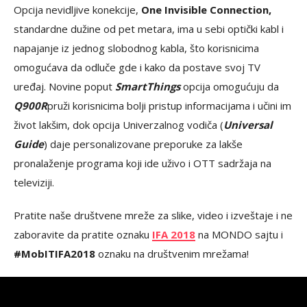
Opcija nevidljive konekcije,
One Invisible Connection,
standardne dužine od pet metara, ima u sebi optički kabl i
napajanje iz jednog slobodnog kabla, što korisnicima
omogućava da odluče gde i kako da postave svoj TV
uređaj. Novine poput
SmartThings
opcija omogućuju
da
Q900R
pruži korisnicima bolji pristup informacijama i učini im
život lakšim, dok opcija Univerzalnog vodiča (
Universal
Guide
) daje personalizovane preporuke za lakše
pronalaženje programa koji ide uživo i OTT sadržaja na
televiziji.
Pratite naše društvene mreže za slike, video i izveštaje i ne
zaboravite da pratite oznaku
IFA 2018
na MONDO sajtu i
#MobITIFA2018
oznaku na društvenim mrežama!