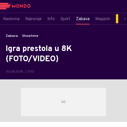
Naslovna
Najnovije
Info
Sport
Zabava
Magazin
M
Zabava
Showtime
Igra prestola u 8K
(FOTO/VIDEO)
30.08.2018. / 21:13