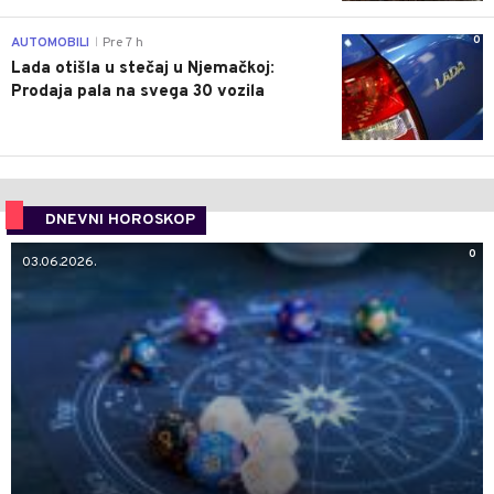
0
AUTOMOBILI
Pre 7 h
|
Lada otišla u stečaj u Njemačkoj:
Prodaja pala na svega 30 vozila
DNEVNI HOROSKOP
0
03.06.2026.