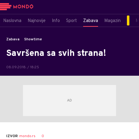
Naslovna
Najnovije
Info
Sport
Zabava
Magazin
M
Zabava
Showtime
Savršena sa svih strana!
08.09.2018. / 18:25
0
IZVOR
mondo.rs