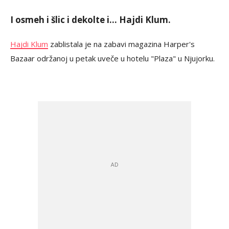
I osmeh i šlic i dekolte i… Hajdi Klum.
Hajdi Klum
zablistala je na zabavi magazina Harper's
Bazaar održanoj u petak uveče u hotelu "Plaza" u Njujorku.