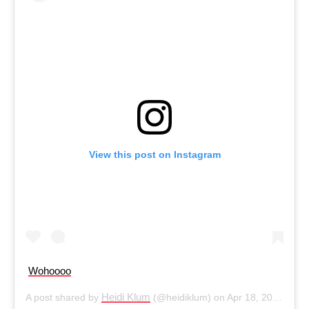
View this post on Instagram
Wohoooo
Heidi Klum
A post shared by
(@heidiklum) on
Apr 18, 2017 at 8:56am PDT