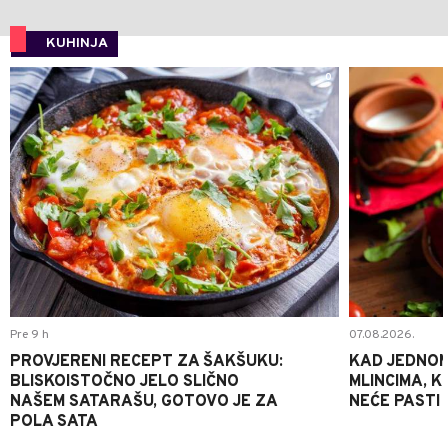
KUHINJA
0
Pre 9 h
07.08.2026.
PROVJERENI RECEPT ZA ŠAKŠUKU:
KAD JEDNOM
BLISKOISTOČNO JELO SLIČNO
MLINCIMA, K
NAŠEM SATARAŠU, GOTOVO JE ZA
NEĆE PASTI
POLA SATA