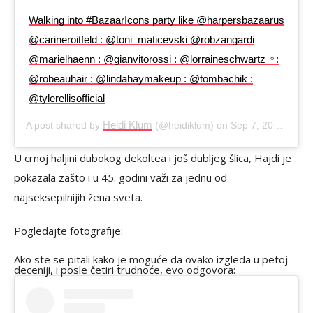
Walking into #BazaarIcons party like @harpersbazaarus
@carineroitfeld : @toni_maticevski @robzangardi
@marielhaenn : @gianvitorossi : @lorraineschwartz ‍♀️:
@robeauhair : @lindahaymakeup : @tombachik :
@tylerellisofficial
Heidi Klum
A post shared by
(@heidiklum) on
Sep 7, 2018 at 7:31pm PDT
U crnoj haljini dubokog dekoltea i još dubljeg šlica, Hajdi je
pokazala zašto i u 45. godini važi za jednu od
najseksepilnijih žena sveta.
Pogledajte fotografije:
Ako ste se pitali kako je moguće da ovako izgleda u petoj
deceniji, i posle četiri trudnoće, evo odgovora: