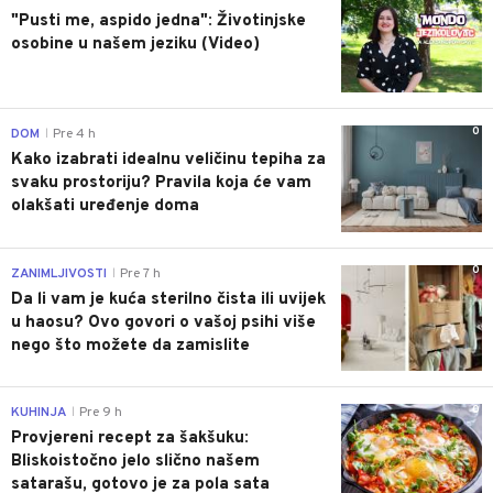
"Pusti me, aspido jedna": Životinjske
osobine u našem jeziku (Video)
0
DOM
Pre 4 h
|
Kako izabrati idealnu veličinu tepiha za
svaku prostoriju? Pravila koja će vam
olakšati uređenje doma
0
ZANIMLJIVOSTI
Pre 7 h
|
Da li vam je kuća sterilno čista ili uvijek
u haosu? Ovo govori o vašoj psihi više
nego što možete da zamislite
0
KUHINJA
Pre 9 h
|
Provjereni recept za šakšuku:
Bliskoistočno jelo slično našem
satarašu, gotovo je za pola sata