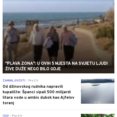
"PLAVA ZONA": U OVIH 5 MJESTA NA SVJIETU LJUDI
ŽIVE DUŽE NEGO BILO GDJE
0
ZANIMLJIVOSTI
Pre 2 h
|
Od džinovskog rudnika napravili
kupalište: Španci sipali 500 milijardi
litara vode u ambis dubok kao Ajfelov
toranj
0
100!
Pre 4 h
|