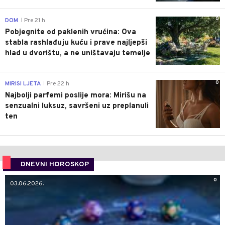
0
DOM
Pre 21 h
|
Pobjegnite od paklenih vrućina: Ova
stabla rashlađuju kuću i prave najljepši
hlad u dvorištu, a ne uništavaju temelje
0
MIRISI LJETA
Pre 22 h
|
Najbolji parfemi poslije mora: Mirišu na
senzualni luksuz, savršeni uz preplanuli
ten
DNEVNI HOROSKOP
0
03.06.2026.