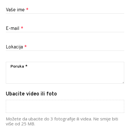
Vaše ime
*
E-mail
*
Lokacija
*
Ubacite video ili foto
Možete da ubacite do 3 fotografije ili videa. Ne smije biti
više od 25 MB.