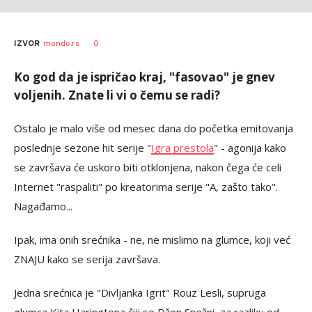
0
IZVOR
mondo.rs
Ko god da je ispričao kraj, "fasovao" je gnev
voljenih. Znate li vi o čemu se radi?
Ostalo je malo više od mesec dana do početka emitovanja
poslednje sezone hit serije "
Igra prestola
" - agonija kako
se završava će uskoro biti otklonjena, nakon čega će celi
Internet "raspaliti" po kreatorima serije "A, zašto tako".
Nagađamo...
Ipak, ima onih srećnika - ne, ne mislimo na glumce, koji već
ZNAJU kako se serija završava.
Jedna srećnica je "Divljanka Igrit" Rouz Lesli, supruga