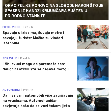
ORAO FELIKS PONOVO NA SLOBODI: NAKON ŠTO JE
SPASEN IZ KANDŽI KRIJUMČARA PUŠTEN U
PRIRODNO STANIŠTE
0
FOTO, VIDEO
Pre 2 h
|
Spavaju u izlozima, čuvaju metro i
osvajaju turiste: Mačke su vladari
Istanbula
0
ZDRAVLJE
Pre 4 h
|
I tihi zvuci mogu da poremete san:
Naučnici otkrili šta se dešava mozgu
0
AUTOMOBILI
Pre 17 h
|
Da li se crni automobili više zagrijavaju
na vrućinama: Automehaničar
savjetuje kako da se vozi tokom ljeta