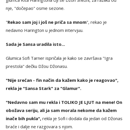
glumca Kita Haringtona čiji se Džon Snežni, za razliku od
nje, "dočepao" osme sezone.
"
Rekao sam joj i još ne priča sa mnom
", rekao je
nedavno Harington u jednom intervjuu.
Sada je Sansa uradila isto...
Glumica Sofi Tarner ispričala je kako se završava "Igra
prestola" dečku Džou Džonasu.
"Nije srećan - fin način da kažem kako je reagovao",
rekla je "Sansa Stark" za "Glamur".
"Nedavno sam mu rekla i TOLIKO JE LJUT na mene! On
obožava seriju, ali ja sam morala nekome da kažem
inače bih pukla",
rekla je Sofi i dodala da jedan od Džonas
braće i dalje ne razgovara s njom.