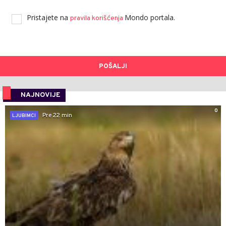
Pristajete na
Mondo portala.
pravila korišćenja
POŠALJI
NAJNOVIJE
0
Pre 22 min
LJUBIMCI