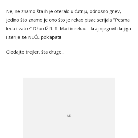
Ne, ne znamo šta ih je oteralo u ćutnju, odnosno gnev,
jedino što znamo je ono što je rekao pisac serijala "Pesma
leda i vatre" Džordž R. R. Martin rekao - kraj njegovih knjiga
i serije se NEĆE poklapati!
Gledajte trejler, šta drugo...