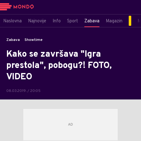
Naslovna
Najnovije
Info
Sport
Zabava
Magazin
M
Zabava
Showtime
Kako se završava "Igra
prestola", pobogu?! FOTO,
VIDEO
08.03.2019. / 20:05