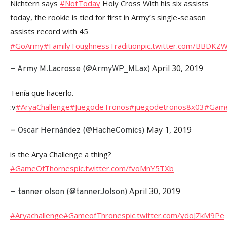
Nichtern says
#NotToday
Holy Cross With his six assists
today, the rookie is tied for first in Army’s single-season
assists record with 45
#GoArmy
#FamilyToughnessTradition
pic.twitter.com/BBDK
April 30, 2019
— Army M.Lacrosse (@ArmyWP_MLax)
Tenía que hacerlo.
:v
#AryaChallenge
#JuegodeTronos
#juegodetronos8x03
#Game
May 1, 2019
— Oscar Hernández (@HacheComics)
is the Arya Challenge a thing?
#GameOfThornes
pic.twitter.com/fvoMnY5TXb
April 30, 2019
— tanner olson (@tannerJolson)
#Aryachallenge
#GameofThrones
pic.twitter.com/ydoJZkM9Pe