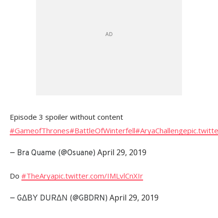
Episode 3 spoiler without content
#GameofThrones
#BattleOfWinterfell
#AryaChallenge
pic.twit
April 29, 2019
— Bra Quame (@Osuane)
Do
#TheArya
pic.twitter.com/IMLvlCnXIr
April 29, 2019
— GΔΒΥ DURΔΝ (@GBDRN)