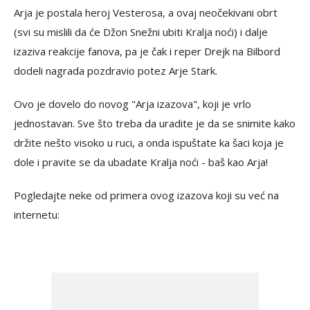
Arja je postala heroj Vesterosa, a ovaj neočekivani obrt
(svi su mislili da će Džon Snežni ubiti Kralja noći) i dalje
izaziva reakcije fanova, pa je čak i reper Drejk na Bilbord
dodeli nagrada pozdravio potez Arje Stark.
Ovo je dovelo do novog "Arja izazova", koji je vrlo
jednostavan. Sve što treba da uradite je da se snimite kako
držite nešto visoko u ruci, a onda ispuštate ka šaci koja je
dole i pravite se da ubadate Kralja noći - baš kao Arja!
Pogledajte neke od primera ovog izazova koji su već na
internetu: