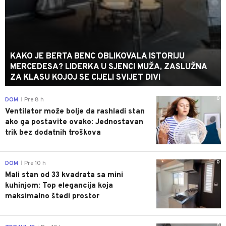
KAKO JE BERTA BENC OBLIKOVALA ISTORIJU
MERCEDESA? LIDERKA U SJENCI MUŽA, ZASLUŽNA
ZA KLASU KOJOJ SE CIJELI SVIJET DIVI
0
DOM
Pre 8 h
|
Ventilator može bolje da rashladi stan
ako ga postavite ovako: Jednostavan
trik bez dodatnih troškova
0
DOM
Pre 10 h
|
Mali stan od 33 kvadrata sa mini
kuhinjom: Top elegancija koja
maksimalno štedi prostor
0