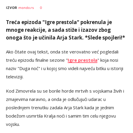
0
IZVOR
mondo.rs
Treća epizoda "Igre prestola" pokrenula je
mnoge reakcije, a sada stiže i izazov zbog
onoga što je učinila Arja Stark. *Slede spojleri!*
Ako čitate ovaj tekst, onda ste verovatno već pogledali
treću epizodu finalne sezone "
Igre prestola
" koja nosi
naziv "Duga noć" i u kojoj smo videli najveću bitku u istoriji
televiziji.
Kod Zimovrela su se borile horde mrtvih s vojskama živih i
zmajevima naravno, a onda je odlučujući udarac u
poslednjem trenutku zadala Arja Stark kada je jednim
bodežom usmrtila Kralja noći i samim tim celu njegovu
vojsku.