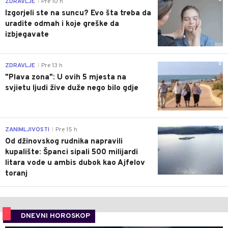
ZDRAVLJE
Pre 10 h
|
Izgorjeli ste na suncu? Evo šta treba da
uradite odmah i koje greške da
izbjegavate
0
ZDRAVLJE
Pre 13 h
|
"Plava zona": U ovih 5 mjesta na
svjietu ljudi žive duže nego bilo gdje
0
ZANIMLJIVOSTI
Pre 15 h
|
Od džinovskog rudnika napravili
kupalište: Španci sipali 500 milijardi
litara vode u ambis dubok kao Ajfelov
toranj
DNEVNI HOROSKOP