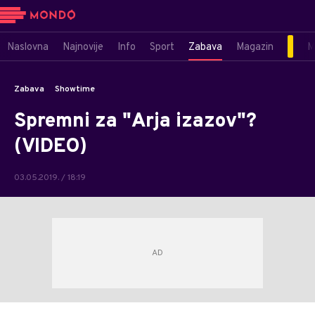
Naslovna
Najnovije
Info
Sport
Zabava
Magazin
M
Zabava
Showtime
Spremni za "Arja izazov"?
(VIDEO)
03.05.2019. / 18:19