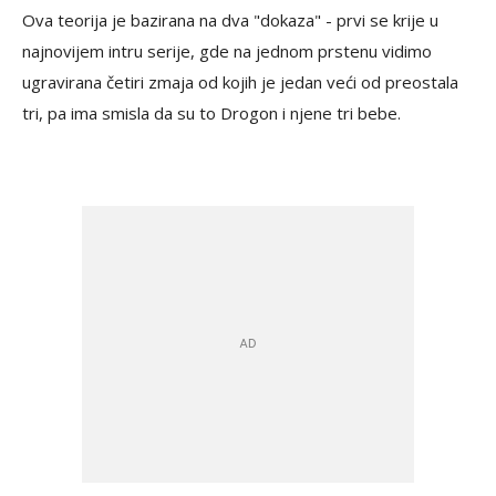
Ova teorija je bazirana na dva "dokaza" - prvi se krije u
najnovijem intru serije, gde na jednom prstenu vidimo
ugravirana četiri zmaja od kojih je jedan veći od preostala
tri, pa ima smisla da su to Drogon i njene tri bebe.