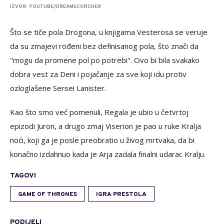
IZVOR: YOUTUBE/DREAMSCORCHER
Što se tiče pola Drogona, u knjigama Vesterosa se veruje
da su zmajevi rođeni bez definisanog pola, što znači da
"mogu da promene pol po potrebi". Ovo bi bila svakako
dobra vest za Deni i pojačanje za sve koji idu protiv
ozloglašene Sersei Lanister.
Kao što smo već pomenuli, Regala je ubio u četvrtoj
epizodi Juron, a drugo zmaj Viserion je pao u ruke Kralja
noći, koji ga je posle preobratio u živog mrtvaka, da bi
konačno izdahnuo kada je Arja zadala finalni udarac Kralju.
TAGOVI
GAME OF THRONES
IGRA PRESTOLA
PODIJELI