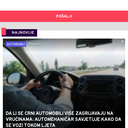
POŠALJI
NAJNOVIJE
0
Pre 12 h
AUTOMOBILI
DA LI SE CRNI AUTOMOBILI VIŠE ZAGRIJAVAJU NA
VRUĆINAMA: AUTOMEHANIČAR SAVJETUJE KAKO DA
SE VOZI TOKOM LJETA