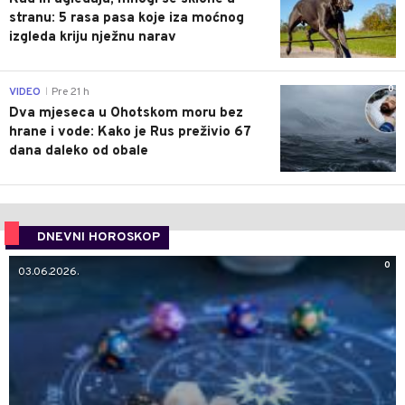
stranu: 5 rasa pasa koje iza moćnog
izgleda kriju nježnu narav
0
VIDEO
Pre 21 h
|
Dva mjeseca u Ohotskom moru bez
hrane i vode: Kako je Rus preživio 67
dana daleko od obale
DNEVNI HOROSKOP
0
03.06.2026.