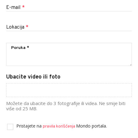
E-mail
*
Lokacija
*
Ubacite video ili foto
Možete da ubacite do 3 fotografije ili videa. Ne smije biti
više od 25 MB.
Pristajete na
Mondo portala.
pravila korišćenja