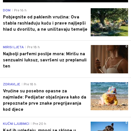
0
DOM
Pre 16 h
|
Pobjegnite od paklenih vrućina: Ova
stabla rashlađuju kuću i prave najljepši
hlad u dvorištu, a ne uništavaju temelje
0
MIRISI LJETA
Pre 18 h
|
Najbolji parfemi poslije mora: Mirišu na
senzualni luksuz, savršeni uz preplanuli
ten
0
ZDRAVLJE
Pre 18 h
|
Vrućine su posebno opasne za
najmlađe: Pedijatar objašnjava kako da
prepoznate prve znake pregrijavanja
kod djece
0
KUĆNI LJUBIMCI
Pre 20 h
|
Kad ih ugledaju, mnogi se sklone u