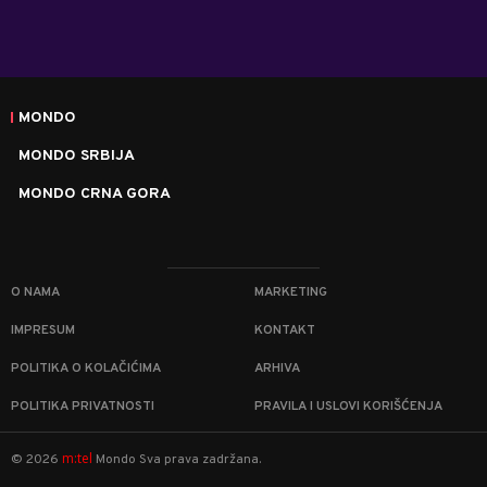
MONDO
MONDO SRBIJA
MONDO CRNA GORA
O NAMA
MARKETING
IMPRESUM
KONTAKT
POLITIKA O KOLAČIĆIMA
ARHIVA
POLITIKA PRIVATNOSTI
PRAVILA I USLOVI KORIŠĆENJA
m:tel
©
2026
Mondo
Sva prava zadržana.