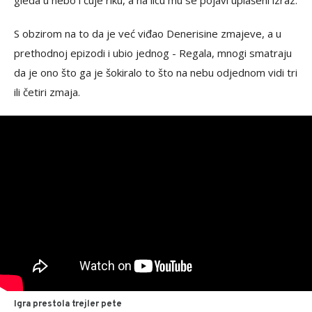
gleda u nebo i čuje riku, a na licu mu se pojavi uplašeni izraz.
S obzirom na to da je već viđao Denerisine zmajeve, a u
prethodnoj epizodi i ubio jednog - Regala, mnogi smatraju
da je ono što ga je šokiralo to što na nebu odjednom vidi tri
ili četiri zmaja.
Igra prestola trejler pete