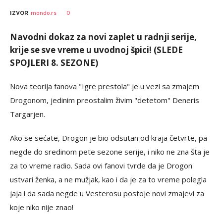
0
IZVOR
mondo.rs
Navodni dokaz za novi zaplet u radnji serije,
krije se sve vreme u uvodnoj špici! (SLEDE
SPOJLERI 8. SEZONE)
Nova teorija fanova "Igre prestola" je u vezi sa zmajem
Drogonom, jedinim preostalim živim "detetom" Deneris
Targarjen.
Ako se sećate, Drogon je bio odsutan od kraja četvrte, pa
negde do sredinom pete sezone serije, i niko ne zna šta je
za to vreme radio. Sada ovi fanovi tvrde da je Drogon
ustvari ženka, a ne mužjak, kao i da je za to vreme polegla
jaja i da sada negde u Vesterosu postoje novi zmajevi za
koje niko nije znao!