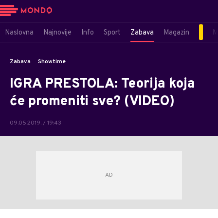
Naslovna
Najnovije
Info
Sport
Zabava
Magazin
M
Zabava
Showtime
IGRA PRESTOLA: Teorija koja
će promeniti sve? (VIDEO)
09.05.2019. / 19:43