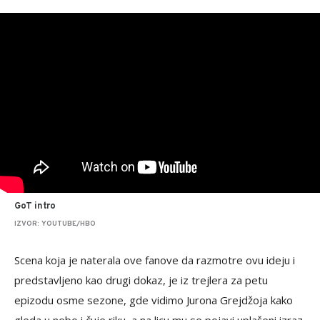
GoT intro
IZVOR: YOUTUBE/HBO
Scena koja je naterala ove fanove da razmotre ovu ideju i
predstavljeno kao drugi dokaz, je iz trejlera za petu
epizodu osme sezone, gde vidimo Jurona Grejdžoja kako