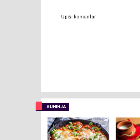
KUHINJA
0