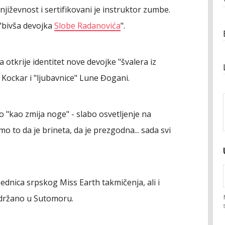
književnost i sertifikovani je instruktor zumbe.
"bivša devojka
Slobe Radanovića
".
otkrije identitet nove devojke "švalera iz
e Kockar i "ljubavnice" Lune Đogani.
io "kao zmija noge" - slabo osvetljenje na
 to da je brineta, da je prezgodna... sada svi
dnica srpskog Miss Earth takmičenja, ali i
održano u Sutomoru.