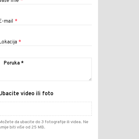
Vaše ime
*
E-mail
*
Lokacija
*
Ubacite video ili foto
Možete da ubacite do 3 fotografije ili videa. Ne
smije biti više od 25 MB.