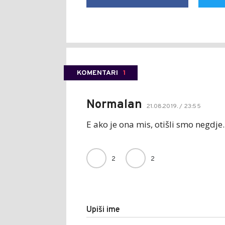
KOMENTARI
1
Normalan
21.08.2019. / 23:55
E ako je ona mis, otišli smo negdje..
2
2
Upiši ime