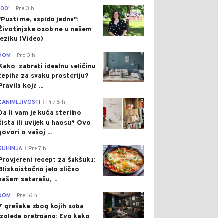
0
100!
Pre 3 h
|
"Pusti me, aspido jedna":
Životinjske osobine u našem
jeziku (Video)
0
DOM
Pre 3 h
|
Kako izabrati idealnu veličinu
tepiha za svaku prostoriju?
Pravila koja ...
0
ZANIMLJIVOSTI
Pre 6 h
|
Da li vam je kuća sterilno
čista ili uvijek u haosu? Ovo
govori o vašoj ...
0
KUHINJA
Pre 7 h
|
Provjereni recept za šakšuku:
Bliskoistočno jelo slično
našem satarašu, ...
0
DOM
Pre 16 h
|
7 grešaka zbog kojih soba
izgleda pretrpano: Evo kako