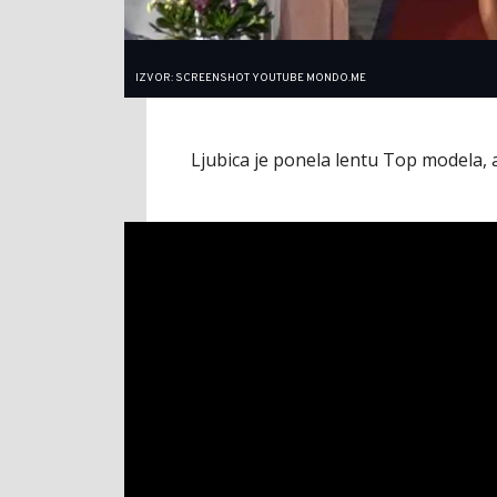
IZVOR: SCREENSHOT YOUTUBE MONDO.ME
Ljubica je ponela lentu Top modela, a 