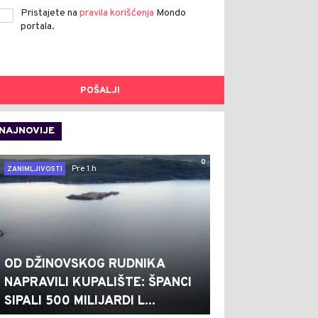
Pristajete na
pravila korišćenja
Mondo
portala.
POŠALJI
NAJNOVIJE
0
Pre 1 h
ZANIMLJIVOSTI
OD DŽINOVSKOG RUDNIKA
NAPRAVILI KUPALIŠTE: ŠPANCI
SIPALI 500 MILIJARDI L...