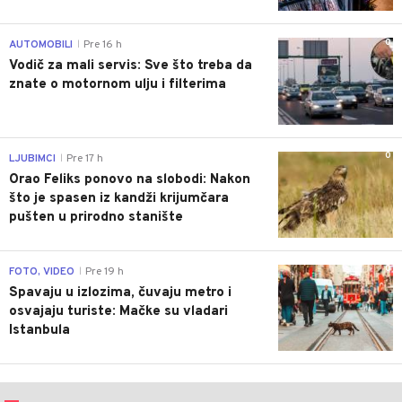
0
AUTOMOBILI
Pre 16 h
|
Vodič za mali servis: Sve što treba da
znate o motornom ulju i filterima
0
LJUBIMCI
Pre 17 h
|
Orao Feliks ponovo na slobodi: Nakon
što je spasen iz kandži krijumčara
pušten u prirodno stanište
0
FOTO, VIDEO
Pre 19 h
|
Spavaju u izlozima, čuvaju metro i
osvajaju turiste: Mačke su vladari
Istanbula