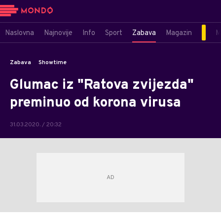
Naslovna
Najnovije
Info
Sport
Zabava
Magazin
M
Zabava
Showtime
Glumac iz "Ratova zvijezda"
preminuo od korona virusa
31.03.2020. / 20:32