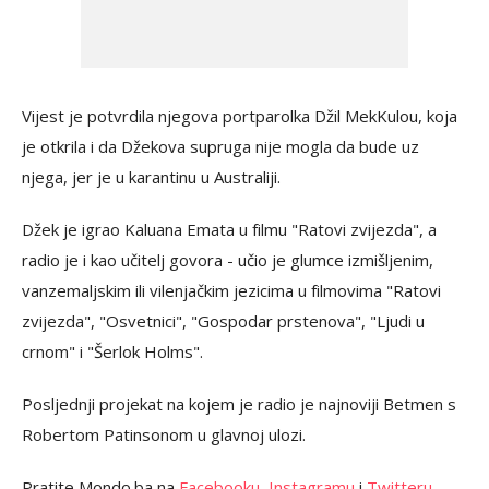
Vijest je potvrdila njegova portparolka Džil MekKulou, koja
je otkrila i da Džekova supruga nije mogla da bude uz
njega, jer je u karantinu u Australiji.
Džek je igrao Kaluana Emata u filmu "Ratovi zvijezda", a
radio je i kao učitelj govora - učio je glumce izmišljenim,
vanzemaljskim ili vilenjačkim jezicima u filmovima "Ratovi
zvijezda", "Osvetnici", "Gospodar prstenova", "Ljudi u
crnom" i "Šerlok Holms".
Posljednji projekat na kojem je radio je najnoviji Betmen s
Robertom Patinsonom u glavnoj ulozi.
Pratite Mondo.ba na
Facebooku
,
Instagramu
i
Twitteru
.