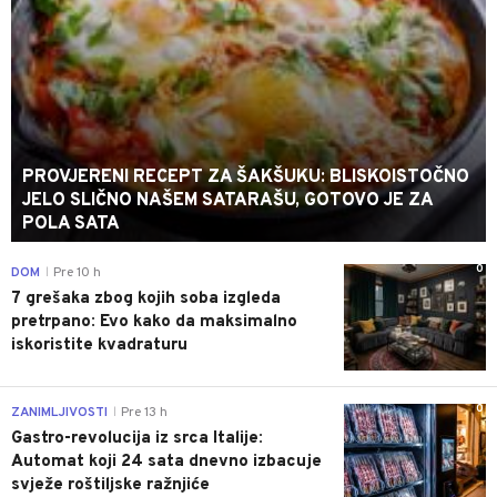
PROVJERENI RECEPT ZA ŠAKŠUKU: BLISKOISTOČNO
JELO SLIČNO NAŠEM SATARAŠU, GOTOVO JE ZA
POLA SATA
0
DOM
Pre 10 h
|
7 grešaka zbog kojih soba izgleda
pretrpano: Evo kako da maksimalno
iskoristite kvadraturu
0
ZANIMLJIVOSTI
Pre 13 h
|
Gastro-revolucija iz srca Italije:
Automat koji 24 sata dnevno izbacuje
svježe roštiljske ražnjiće