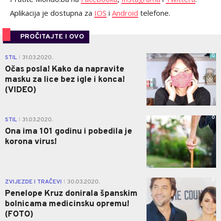
Aplikacija je dostupna za
IOS
i
Android
telefone.
PROČITAJTE I OVO
0
STIL
31.03.2020.
|
Očas posla! Kako da napravite
masku za lice bez igle i konca!
(VIDEO)
0
STIL
31.03.2020.
|
Ona ima 101 godinu i pobedila je
korona virus!
0
ZVIJEZDE I TRAČEVI
30.03.2020.
|
Penelope Kruz donirala španskim
bolnicama medicinsku opremu!
(FOTO)