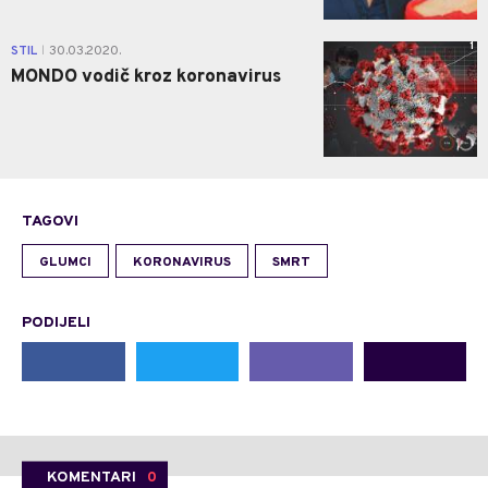
1
STIL
30.03.2020.
|
MONDO vodič kroz koronavirus
TAGOVI
GLUMCI
KORONAVIRUS
SMRT
PODIJELI
KOMENTARI
0