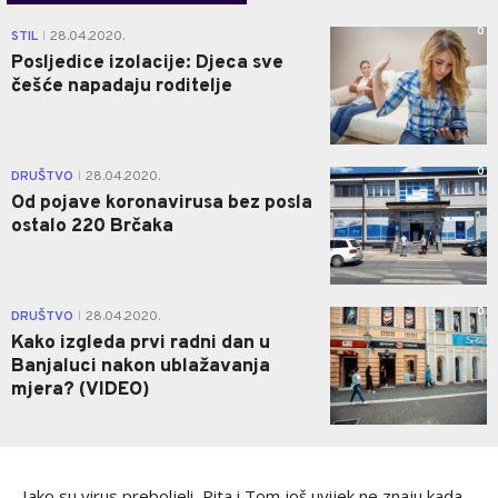
0
STIL
28.04.2020.
|
Posljedice izolacije: Djeca sve
češće napadaju roditelje
0
DRUŠTVO
28.04.2020.
|
Od pojave koronavirusa bez posla
ostalo 220 Brčaka
0
DRUŠTVO
28.04.2020.
|
Kako izgleda prvi radni dan u
Banjaluci nakon ublažavanja
mjera? (VIDEO)
Iako su virus preboljeli, Rita i Tom još uvijek ne znaju kada