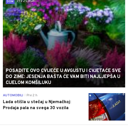
Pre 25 min
DOM
POSADITE OVO CVIJEĆE U AVGUSTU I CVJETAĆE SVE
DO ZIME: JESENJA BAŠTA ĆE VAM BITI NAJLJEPŠA U
CIJELOM KOMŠILUKU
0
AUTOMOBILI
Pre 2 h
|
Lada otišla u stečaj u Njemačkoj:
Prodaja pala na svega 30 vozila