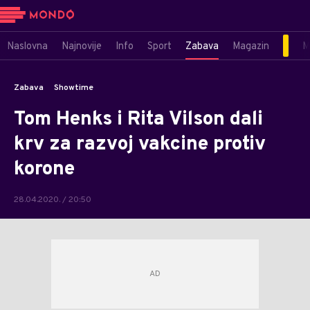
Naslovna
Najnovije
Info
Sport
Zabava
Magazin
M
Zabava
Showtime
Tom Henks i Rita Vilson dali
krv za razvoj vakcine protiv
korone
28.04.2020. / 20:50