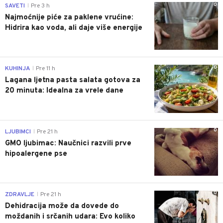
0
SAVETI
Pre 3 h
|
Najmoćnije piće za paklene vrućine:
Hidrira kao voda, ali daje više energije
0
KUHINJA
Pre 11 h
|
Lagana ljetna pasta salata gotova za
20 minuta: Idealna za vrele dane
0
LJUBIMCI
Pre 21 h
|
GMO ljubimac: Naučnici razvili prve
hipoalergene pse
0
ZDRAVLJE
Pre 21 h
|
Dehidracija može da dovede do
moždanih i srčanih udara: Evo koliko