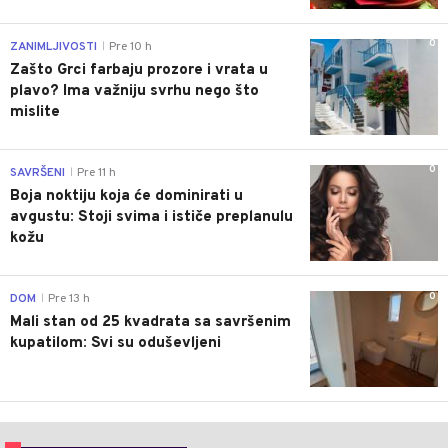
0
ZANIMLJIVOSTI
Pre 10 h
|
Zašto Grci farbaju prozore i vrata u
plavo? Ima važniju svrhu nego što
mislite
0
SAVRŠENI
Pre 11 h
|
Boja noktiju koja će dominirati u
avgustu: Stoji svima i ističe preplanulu
kožu
0
DOM
Pre 13 h
|
Mali stan od 25 kvadrata sa savršenim
kupatilom: Svi su oduševljeni