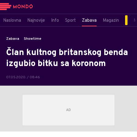
Naslovna
Najnovije
Info
Sport
Zabava
Magazin
M
Zabava
Showtime
Član kultnog britanskog benda
izgubio bitku sa koronom
07.05.2020. / 08:46