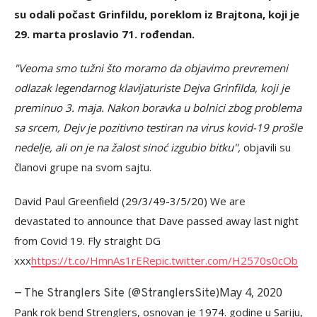
su odali počast Grinfildu, poreklom iz Brajtona, koji je
29. marta proslavio 71. rođendan.
"Veoma smo tužni što moramo da objavimo prevremeni
odlazak legendarnog klavijaturiste Dejva Grinfilda, koji je
preminuo 3. maja. Nakon boravka u bolnici zbog problema
sa srcem, Dejv je pozitivno testiran na virus kovid-19 prošle
nedelje, ali on je na žalost sinoć izgubio bitku",
objavili su
članovi grupe na svom sajtu.
David Paul Greenfield (29/3/49-3/5/20) We are
devastated to announce that Dave passed away last night
from Covid 19. Fly straight DG
xxx
https://t.co/HmnAs1rERe
pic.twitter.com/H2570s0cOb
May 4, 2020
— The Stranglers Site (@StranglersSite)
Pank rok bend Strenglers, osnovan je 1974. godine u Sariju,