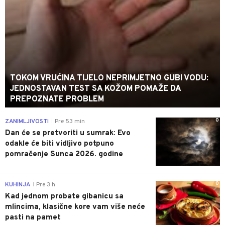
TOKOM VRUĆINA TIJELO NEPRIMJETNO GUBI VODU:
JEDNOSTAVAN TEST SA KOŽOM POMAŽE DA
PREPOZNATE PROBLEM
0
ZANIMLJIVOSTI
Pre 53 min
|
Dan će se pretvoriti u sumrak: Evo
odakle će biti vidljivo potpuno
pomračenje Sunca 2026. godine
0
KUHINJA
Pre 3 h
|
Kad jednom probate gibanicu sa
mlincima, klasične kore vam više neće
pasti na pamet