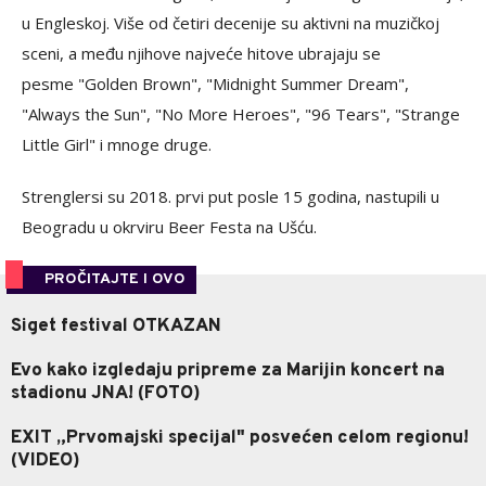
u Engleskoj. Više od četiri decenije su aktivni na muzičkoj
sceni, a među njihove najveće hitove ubrajaju se
pesme "Golden Brown", "Midnight Summer Dream",
"Always the Sun", "No More Heroes", "96 Tears", "Strange
Little Girl" i mnoge druge.
Strenglersi su 2018. prvi put posle 15 godina, nastupili u
Beogradu u okrviru Beer Festa na Ušću.
PROČITAJTE I OVO
Siget festival OTKAZAN
Evo kako izgledaju pripreme za Marijin koncert na
stadionu JNA! (FOTO)
EXIT „Prvomajski specijal" posvećen celom regionu!
(VIDEO)