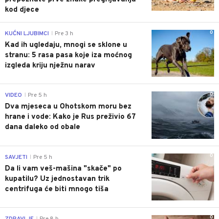
kod djece
0
KUĆNI LJUBIMCI
Pre 3 h
|
Kad ih ugledaju, mnogi se sklone u
stranu: 5 rasa pasa koje iza moćnog
izgleda kriju nježnu narav
0
VIDEO
Pre 5 h
|
Dva mjeseca u Ohotskom moru bez
hrane i vode: Kako je Rus preživio 67
dana daleko od obale
0
SAVJETI
Pre 5 h
|
Da li vam veš-mašina "skače" po
kupatilu? Uz jednostavan trik
centrifuga će biti mnogo tiša
0
ZDRAVLJE
Pre 8 h
|