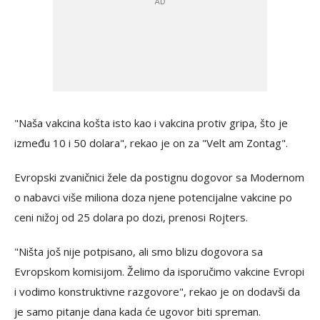
"Naša vakcina košta isto kao i vakcina protiv gripa, što je
između 10 i 50 dolara", rekao je on za "Velt am Zontag".
Evropski zvaničnici žele da postignu dogovor sa Modernom
o nabavci više miliona doza njene potencijalne vakcine po
ceni nižoj od 25 dolara po dozi, prenosi Rojters.
"Ništa još nije potpisano, ali smo blizu dogovora sa
Evropskom komisijom. Želimo da isporučimo vakcine Evropi
i vodimo konstruktivne razgovore", rekao je on dodavši da
je samo pitanje dana kada će ugovor biti spreman.