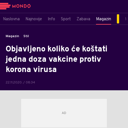
Naslovna
Najnovije
Info
Sport
Zabava
Magazin
M
Magazin
Stil
Objavljeno koliko će koštati
jedna doza vakcine protiv
korona virusa
22.11.2020. / 08:34