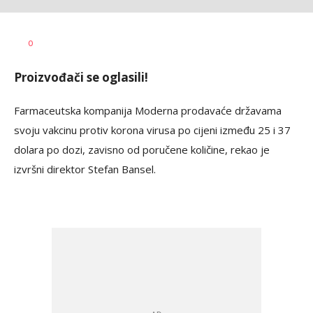
Bojana
AUTOR
Zimonjić
0
Jelisavac
Proizvođači se oglasili!
Farmaceutska kompanija Moderna prodavaće državama
svoju vakcinu protiv korona virusa po cijeni između 25 i 37
dolara po dozi, zavisno od poručene količine, rekao je
izvršni direktor Stefan Bansel.