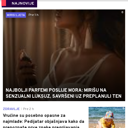
NAJNOVIJE
0
Pre 1 h
MIRISI LJETA
NAJBOLJI PARFEMI POSLIJE MORA: MIRIŠU NA
SENZUALNI LUKSUZ, SAVRŠENI UZ PREPLANULI TEN
0
ZDRAVLJE
Pre 2 h
|
Vrućine su posebno opasne za
najmlađe: Pedijatar objašnjava kako da
prepoznate prve znake pregrijavanja