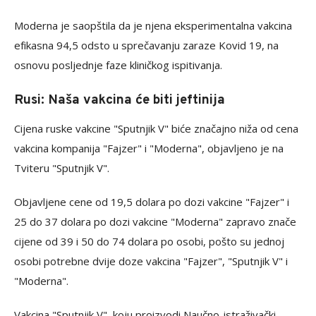
Moderna je saopštila da je njena eksperimentalna vakcina
efikasna 94,5 odsto u sprečavanju zaraze Kovid 19, na
osnovu posljednje faze kliničkog ispitivanja.
Rusi: Naša vakcina će biti jeftinija
Cijena ruske vakcine "Sputnjik V" biće značajno niža od cena
vakcina kompanija "Fajzer" i "Moderna", objavljeno je na
Tviteru "Sputnjik V".
Objavljene cene od 19,5 dolara po dozi vakcine "Fajzer" i
25 do 37 dolara po dozi vakcine "Moderna" zapravo znače
cijene od 39 i 50 do 74 dolara po osobi, pošto su jednoj
osobi potrebne dvije doze vakcina "Fajzer", "Sputnjik V" i
"Moderna".
Vakcina "Sputnjik V", koju proizvodi Naučno-istraživački