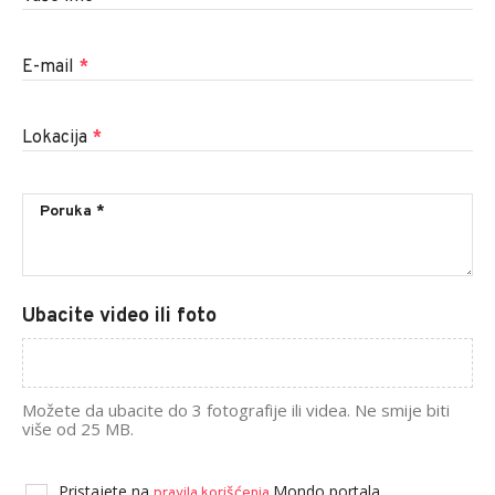
E-mail
*
Lokacija
*
Ubacite video ili foto
Možete da ubacite do 3 fotografije ili videa. Ne smije biti
više od 25 MB.
Pristajete na
Mondo portala.
pravila korišćenja