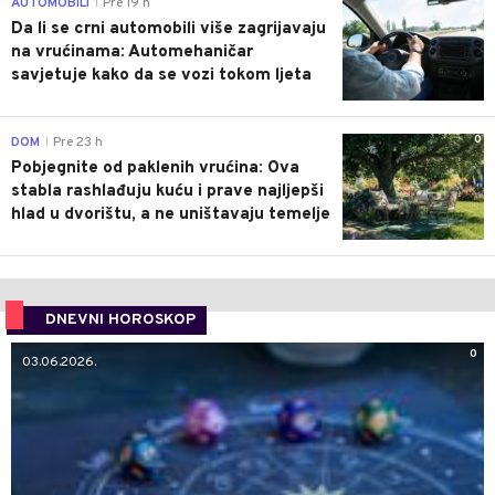
AUTOMOBILI
Pre 19 h
|
Da li se crni automobili više zagrijavaju
na vrućinama: Automehaničar
savjetuje kako da se vozi tokom ljeta
0
DOM
Pre 23 h
|
Pobjegnite od paklenih vrućina: Ova
stabla rashlađuju kuću i prave najljepši
hlad u dvorištu, a ne uništavaju temelje
DNEVNI HOROSKOP
0
03.06.2026.