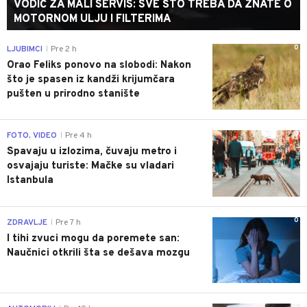
VODIČ ZA MALI SERVIS: SVE ŠTO TREBA DA ZNATE O
MOTORNOM ULJU I FILTERIMA
0
LJUBIMCI
Pre 2 h
|
Orao Feliks ponovo na slobodi: Nakon
što je spasen iz kandži krijumčara
pušten u prirodno stanište
0
FOTO, VIDEO
Pre 4 h
|
Spavaju u izlozima, čuvaju metro i
osvajaju turiste: Mačke su vladari
Istanbula
0
ZDRAVLJE
Pre 7 h
|
I tihi zvuci mogu da poremete san:
Naučnici otkrili šta se dešava mozgu
0