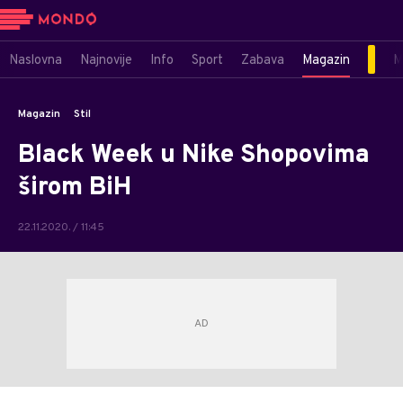
Naslovna
Najnovije
Info
Sport
Zabava
Magazin
M
Magazin
Stil
Black Week u Nike Shopovima
širom BiH
22.11.2020. / 11:45