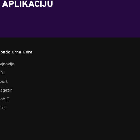
 APLIKACIJU
ondo Crna Gora
ajnovije
nfo
port
agazin
obIT
tel