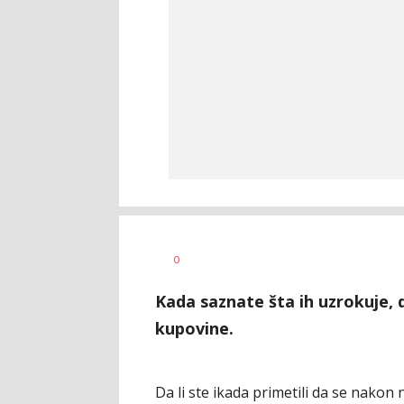
Dušan
AUTOR
0
Volaš
Kada saznate šta ih uzrokuje, 
kupovine.
Da li ste ikada primetili da se nako