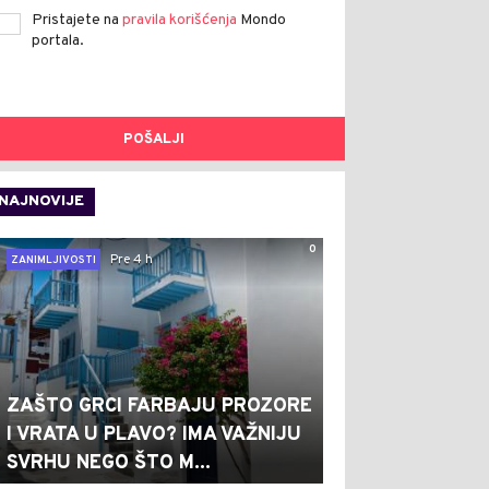
Pristajete na
pravila korišćenja
Mondo
portala.
POŠALJI
NAJNOVIJE
0
Pre 4 h
ZANIMLJIVOSTI
ZAŠTO GRCI FARBAJU PROZORE
I VRATA U PLAVO? IMA VAŽNIJU
SVRHU NEGO ŠTO M...