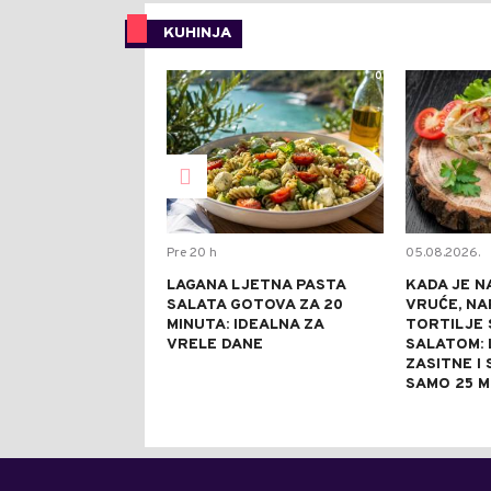
KUHINJA
0
Pre 20 h
05.08.2026.
LAGANA LJETNA PASTA
KADA JE N
SALATA GOTOVA ZA 20
VRUĆE, NA
MINUTA: IDEALNA ZA
TORTILJE 
VRELE DANE
SALATOM: 
ZASITNE I
SAMO 25 M