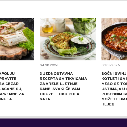
0
0
04.08.2026.
03.08.2026.
APOLJU
3 JEDNOSTAVNA
SOČNI SVINJ
PRAVITE
RECEPTA SA TIKVICAMA
KOTLETI SA 
SA CEZAR
ZA VRELE LJETNJE
MESO SE TOP
LAGANE SU,
DANE: SVAKI ĆE VAM
USTIMA, A U
 SPREMNE ZA
ODUZETI OKO POLA
POSEBNIM 
INUTA
SATA
MOŽETE UM
HLJEB