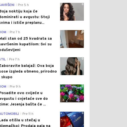
0
SAVRŠENI
Pre 5 h
|
Boja noktiju koja će
dominirati u avgustu: Stoji
svima i ističe preplanu...
0
DOM
Pre 7 h
|
Mali stan od 25 kvadrata sa
savršenim kupatilom: Svi su
oduševljeni
0
STIL
Pre 7 h
|
Zaboravite balajaž: Ova boja
kose izgleda otmeno, prirodno
i skupo
0
DOM
Pre 9 h
|
Posadite ovo cvijeće u
avgustu i cvjetaće sve do
zime: Jesenja bašta će ...
0
AUTOMOBILI
Pre 11 h
|
Lada otišla u stečaj u
Njemačkoj: Prodaja pala na