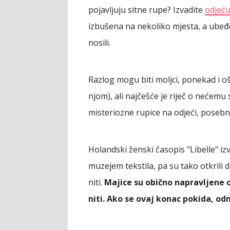
pojavljuju sitne rupe? Izvadite
odjeću
izbušena na nekoliko mjesta, a ubeđen
nosili.
Razlog mogu biti moljci, ponekad i oš
njom), ali najčešće je riječ o nećemu
misteriozne rupice na odjeći, poseb
Holandski ženski časopis "Libelle" izv
muzejem tekstila, pa su tako otkrili da 
niti.
Majice su obično napravljene 
niti. Ako se ovaj konac pokida, odm