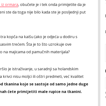
 iz ormara
, obučete je i tek onda primijetite da je
i ste da toga nije bilo kada ste je posljednji put
tra kopča na kaišu (ako je odjeća u dodiru s
 sasvim trećem. Šta je to što uzrokuje ove
no na majicama od pamučnih materijala?
ršio je istraživanje, u saradnji sa holandskim
krivci nisu moljci ili oštri predmeti, već kvalitet
od tkanina koje se sastoje od samo jedne duge
ah ćete primijetiti male rupice na tkanini.