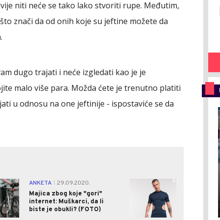
ije niti neće se tako lako stvoriti rupe. Međutim,
što znači da od onih koje su jeftine možete da
.
am dugo trajati i neće izgledati kao je je
ite malo više para. Možda ćete je trenutno platiti
ajati u odnosu na one jeftinije - ispostaviće se da
0
0
ANKETA
29.09.2020.
|
Majica zbog koje "gori"
internet: Muškarci, da li
biste je obukli? (FOTO)