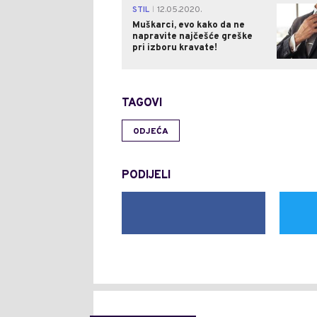
STIL
12.05.2020.
|
Muškarci, evo kako da ne
napravite najčešće greške
pri izboru kravate!
TAGOVI
ODJEĆA
PODIJELI