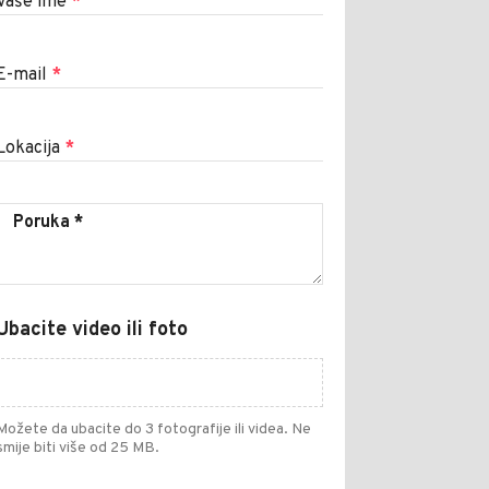
Vaše ime
*
E-mail
*
Lokacija
*
Ubacite video ili foto
Možete da ubacite do 3 fotografije ili videa. Ne
smije biti više od 25 MB.