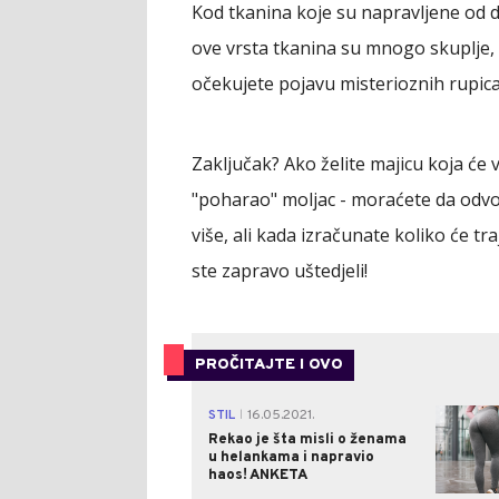
Kod tkanina koje su napravljene od dv
ove vrsta tkanina su mnogo skuplje, 
očekujete pojavu misterioznih rupica
Zaključak? Ako želite majicu koja će v
"poharao" moljac - moraćete da odvoj
više, ali kada izračunate koliko će tr
ste zapravo uštedjeli!
PROČITAJTE I OVO
STIL
16.05.2021.
|
Rekao je šta misli o ženama
u helankama i napravio
haos! ANKETA