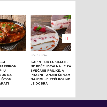
0
0
02.08.2026.
02.08.2026.
SKI
KAPRI TORTA KOJA SE
TOPE NADUTO
PAPRIKOM:
NE PEČE: IDEALNA JE ZA
HLADE U SEKU
I U
SVEČANE PRILIKE, A
GASE ŽEĐ BO
 SOS SA
PRAZNI TANJIRI ĆE VAM
SVEGA: 5 REC
GUŠTOM
NAJBOLJE REĆI KOLIKO
AROMATIZOV
AKATI
JE DOBRA