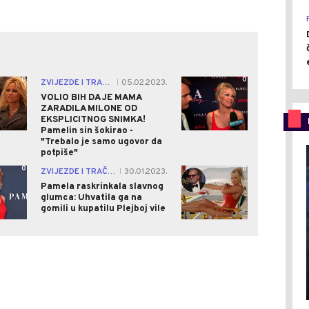
0
0
ZVIJEZDE I TRAČEVI
05.02.2023.
|
VOLIO BIH DA JE MAMA
ZARADILA MILONE OD
EKSPLICITNOG SNIMKA!
Pamelin sin šokirao -
"Trebalo je samo ugovor da
potpiše"
0
0
ZVIJEZDE I TRAČEVI
30.01.2023.
|
Pamela raskrinkala slavnog
glumca: Uhvatila ga na
gomili u kupatilu Plejboj vile