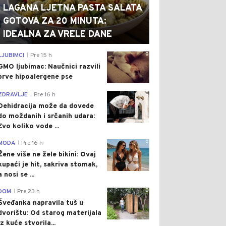
LAGANA LJETNA PASTA SALATA
GOTOVA ZA 20 MINUTA:
IDEALNA ZA VRELE DANE
0
LJUBIMCI
Pre 15 h
|
GMO ljubimac: Naučnici razvili
prve hipoalergene pse
0
ZDRAVLJE
Pre 16 h
|
Dehidracija može da dovede
do moždanih i srčanih udara:
Evo koliko vode ...
0
MODA
Pre 16 h
|
Žene više ne žele bikini: Ovaj
kupaći je hit, sakriva stomak,
a nosi se ...
0
DOM
Pre 23 h
|
Šveđanka napravila tuš u
dvorištu: Od starog materijala
iz kuće stvorila...