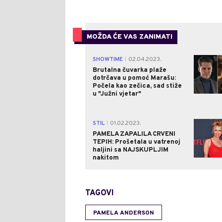
MOŽDA ĆE VAS ZANIMATI
SHOWTIME
02.04.2023.
|
Brutalna čuvarka plaže
dotrčava u pomoć Marašu:
Počela kao zečica, sad stiže
u "Južni vjetar"
STIL
01.02.2023.
|
PAMELA ZAPALILA CRVENI
TEPIH: Prošetala u vatrenoj
haljini sa NAJSKUPLJIM
nakitom
TAGOVI
PAMELA ANDERSON