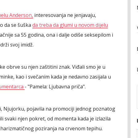
elu Anderson,
interesovanja ne jenjavaju,
lo da se šuška
da treba da glumi u novom dijelu
tačnije sa 55 godina, ona i dalje odiše seksepilom i
drži svoj imidž.
ke obrve su njen zaštitini znak. Viđali smo je u
šminke, kao i svečanim kada je nedavno zasijala u
kumentarca
- "Pamela: Ljubavna priča".
, Njujorku, pojavila na promociji jednog poznatog
li svaki njen pokret, od momenta kada je izlazila
to harizmatičnog poziranja na crvenom tepihu.