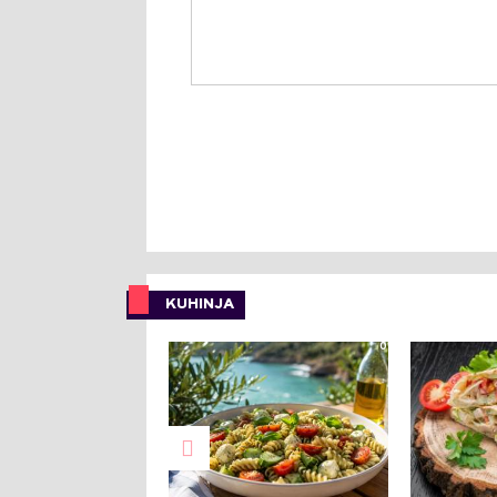
KUHINJA
0