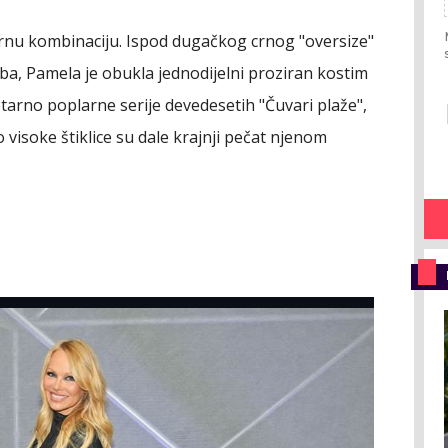
rnu kombinaciju. Ispod dugačkog crnog "oversize"
eba, Pamela je obukla jednodijelni proziran kostim
tarno poplarne serije devedesetih "Čuvari plaže",
no visoke štiklice su dale krajnji pečat njenom