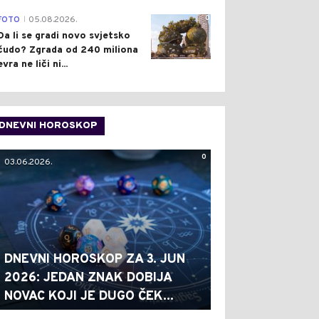
0
FOTO
05.08.2026.
|
Da li se gradi novo svjetsko
čudo? Zgrada od 240 miliona
evra ne liči ni...
DNEVNI HOROSKOP
0
03.06.2026.
DNEVNI HOROSKOP ZA 3. JUN
2026: JEDAN ZNAK DOBIJA
NOVAC KOJI JE DUGO ČEK...