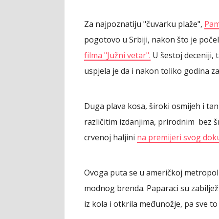
Za najpoznatiju "čuvarku plaže",
Pam
pogotovo u Srbiji, nakon što je poče
filma "Južni vetar".
U šestoj deceniji, 
uspjela je da i nakon toliko godina za
Duga plava kosa, široki osmijeh i tan
različitim izdanjima, prirodnim bez 
crvenoj haljini
na premijeri svog do
Ovoga puta se u američkoj metropoli
modnog brenda. Paparaci su zabilježi
iz kola i otkrila međunožje, pa sve 