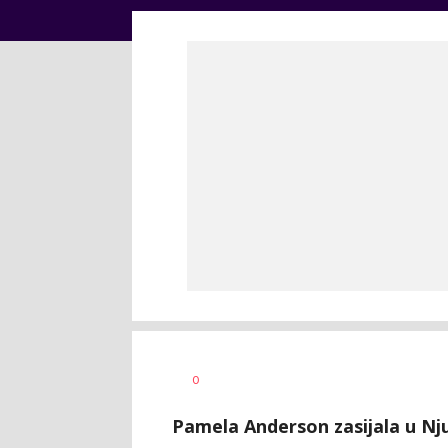
Dragana
AUTOR
0
Božić
Pamela Anderson zasijala u Nj