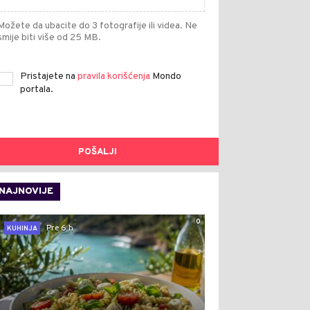
Možete da ubacite do 3 fotografije ili videa. Ne
smije biti više od 25 MB.
Pristajete na
pravila korišćenja
Mondo
portala.
POŠALJI
NAJNOVIJE
0
Pre 6 h
KUHINJA