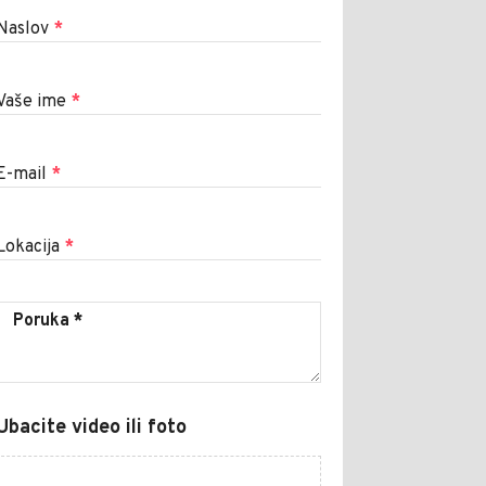
Naslov
*
Vaše ime
*
E-mail
*
Lokacija
*
Ubacite video ili foto