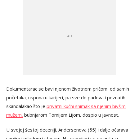
Dokumentarac se bavi njenom životnom pričom, od samih
početaka, uspona u karijeri, pa sve do padova i poznatih
skandala
kao što je
privatni kućni snimak sa njenim bivšim
mužem,
bubnjarom Tomijem Lijom, dospio u javnost.
U svojoj šestoj deceniji, Andersenova (55) i dalje očarava
svojim izgledom i stasom. Na premijeri se pojavila u