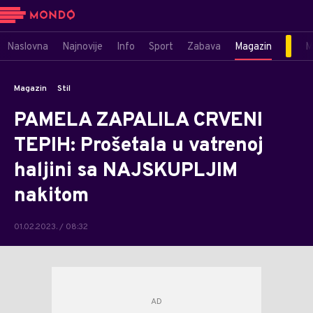
Naslovna
Najnovije
Info
Sport
Zabava
Magazin
M
Magazin
Stil
PAMELA ZAPALILA CRVENI
TEPIH: Prošetala u vatrenoj
haljini sa NAJSKUPLJIM
nakitom
01.02.2023. / 08:32