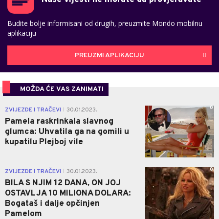
Budite bolje informisani od drugih, preuzmite Mondo mobilnu
aplikaciju
PREUZMI APLIKACIJU
MOŽDA ĆE VAS ZANIMATI
0
ZVIJEZDE I TRAČEVI
30.01.2023.
|
Pamela raskrinkala slavnog
glumca: Uhvatila ga na gomili u
kupatilu Plejboj vile
0
ZVIJEZDE I TRAČEVI
30.01.2023.
|
BILA S NJIM 12 DANA, ON JOJ
OSTAVLJA 10 MILIONA DOLARA:
Bogataš i dalje opčinjen
Pamelom