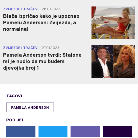
0
ZVIJEZDE I TRAČEVI
28.01.2023.
|
Blaža ispričao kako je upoznao
Pamelu Anderson: Zvijezda, a
normalna!
0
ZVIJEZDE I TRAČEVI
27.01.2023.
|
Pamela Anderson tvrdi: Stalone
mi je nudio da mu budem
djevojka broj 1
TAGOVI
PAMELA ANDERSON
PODIJELI