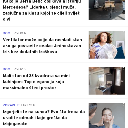
Kako je Berta Benc oblikovala istoriju
Mercedesa? Liderka u sjenci muža,
zaslužna za klasu kojoj se cijeli svijet
divi
0
DOM
Pre 10 h
|
Ventilator može bolje da rashladi stan
ako ga postavite ovako: Jednostavan
trik bez dodatnih troškova
0
DOM
Pre 12 h
|
Mali stan od 33 kvadrata sa mini
kuhinjom: Top elegancija koja
maksimalno štedi prostor
0
ZDRAVLJE
Pre 12 h
|
Izgorjeli ste na suncu? Evo šta treba da
uradite odmah i koje greške da
izbjegavate