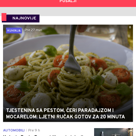
POŠALJI
NAJNOVIJE
0
Pre 27 min
KUHINJA
TJESTENINA SA PESTOM, ČERI PARADAJZOM I
MOCARELOM: LJETNI RUČAK GOTOV ZA 20 MINUTA
0
AUTOMOBILI
Pre 9 h
|