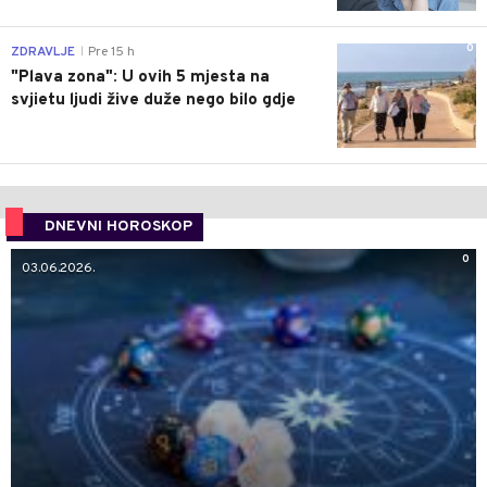
0
ZDRAVLJE
Pre 15 h
|
"Plava zona": U ovih 5 mjesta na
svjietu ljudi žive duže nego bilo gdje
DNEVNI HOROSKOP
0
03.06.2026.