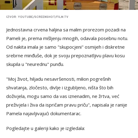
IZVOR: YOUTUBE/SCREENSHOT/FILM.TV
Jednostavna crvena haljina sa malim prorezom pozadi na
Pameli je, prema mišljenju mnogih, odavala posebnu notu.
Od nakita imala je samo "skupocjeni" osmijeh i diskretne
srebrne minđuše, dok je svoju prepoznatljivu plavu kosu
skupila u "neurednu" punđu.
"Moj život, hiljadu nesavršenosti, milion pogrešnih
shvatanja, zločesto, divlje i izgubljeno, ništa što bih
doživjela, mogu samo da vas iznenadim, ne žrtva, već
preživjela i živa da ispričam pravu priču", napisala je ranije
Pamela najavljivajući dokumentarac.
Pogledajte u galeriji kako je izgledala: