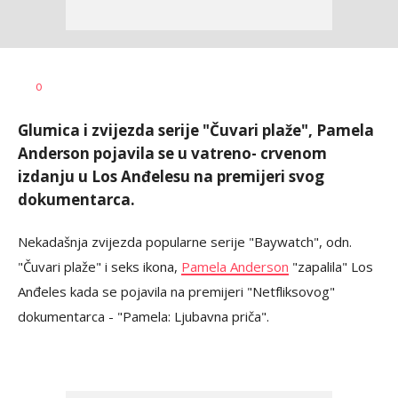
Teodora
AUTOR
0
Boškovski
Glumica i zvijezda serije "Čuvari plaže", Pamela
Anderson pojavila se u vatreno- crvenom
izdanju u Los Anđelesu na premijeri svog
dokumentarca.
Nekadašnja zvijezda popularne serije "Baywatch", odn.
"Čuvari plaže" i seks ikona,
Pamela Anderson
"zapalila" Los
Anđeles kada se pojavila na premijeri "Netfliksovog"
dokumentarca - "Pamela: Ljubavna priča".