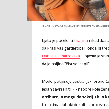
IZVOR: INSTAGRAM/DANIJELADIMITROVSKA/PRI
Ljeto je počelo, ali
haljina
nikad dosta
da krasi vaš garderober, onda bi tre
Danijela Dimitrovska
. Objavila je sn
da je haljina "čist seksepil".
Model potpisuje australijski brend
C
jedan savršen trik - nabore koje žen
atribute, a mogu da sakriju bilo 
tijelo, ima duboki dekolte i prorez 