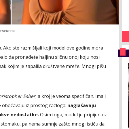
NTSCREEN
. Ako ste razmišljali koji model ove godine mora
balo da pronađete haljinu sličnu onoj koju nosi
imak kojim je zapalila društvene mreže. Mnogi pišu
hristopher Esber
, a kroj je veoma specifičan. Ima i
e obožavaju iz prostog razloga:
naglašavaju
kakve nedostatke.
Osim toga, model je pripijen uz
na stomaku, pa nema sumnje zašto mnogi ističu da