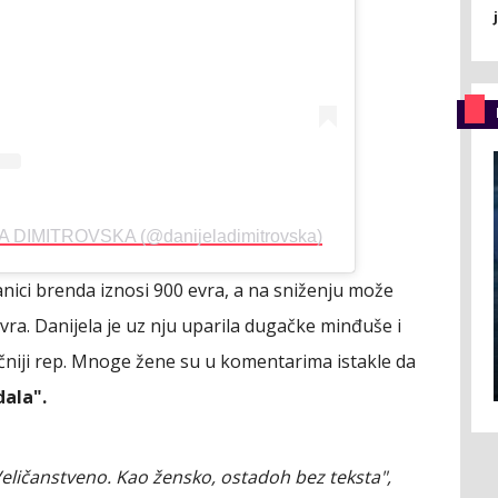
LA DIMITROVSKA (@danijeladimitrovska)
nici brenda iznosi 900 evra, a na sniženju može
vra. Danijela je uz nju uparila dugačke minđuše i
ičniji rep. Mnoge žene su u komentarima istakle da
dala".
"Veličanstveno. Kao žensko, ostadoh bez teksta",