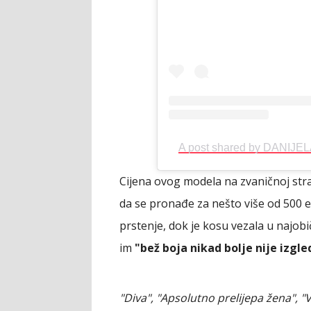
A post shared by DANIJE
Cijena ovog modela na zvaničnoj stra
da se pronađe za nešto više od 500 e
prstenje, dok je kosu vezala u najob
im
"bež boja nikad bolje nije izgle
"Diva", "Apsolutno prelijepa žena", 