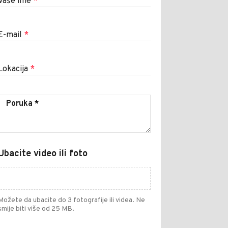
Vaše ime
*
E-mail
*
Lokacija
*
Ubacite video ili foto
Možete da ubacite do 3 fotografije ili videa. Ne
smije biti više od 25 MB.