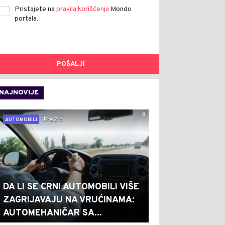
Pristajete na
pravila korišćenja
Mondo
portala.
POŠALJI
NAJNOVIJE
0
Pre 2 h
AUTOMOBILI
DA LI SE CRNI AUTOMOBILI VIŠE
ZAGRIJAVAJU NA VRUĆINAMA:
AUTOMEHANIČAR SA...