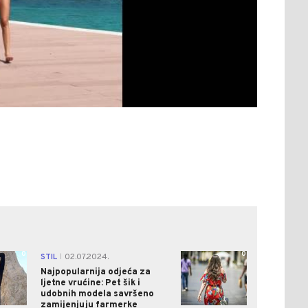
0
0
STIL
02.07.2024.
|
Najpopularnija odjeća za
ljetne vrućine: Pet šik i
udobnih modela savršeno
zamijenjuju farmerke