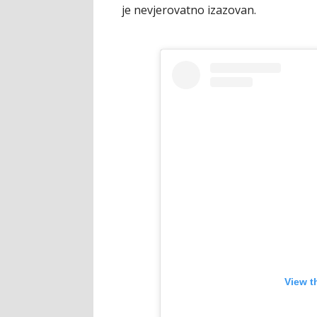
je nevjerovatno izazovan.
View t