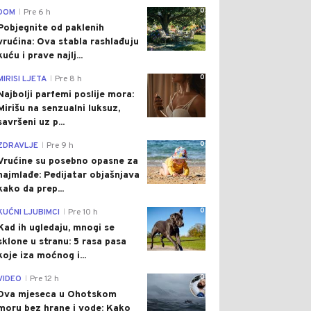
0
DOM
Pre 6 h
|
Pobjegnite od paklenih
vrućina: Ova stabla rashlađuju
kuću i prave najlj...
0
MIRISI LJETA
Pre 8 h
|
Najbolji parfemi poslije mora:
Mirišu na senzualni luksuz,
savršeni uz p...
0
ZDRAVLJE
Pre 9 h
|
Vrućine su posebno opasne za
najmlađe: Pedijatar objašnjava
kako da prep...
0
KUĆNI LJUBIMCI
Pre 10 h
|
Kad ih ugledaju, mnogi se
sklone u stranu: 5 rasa pasa
koje iza moćnog i...
0
VIDEO
Pre 12 h
|
Dva mjeseca u Ohotskom
moru bez hrane i vode: Kako