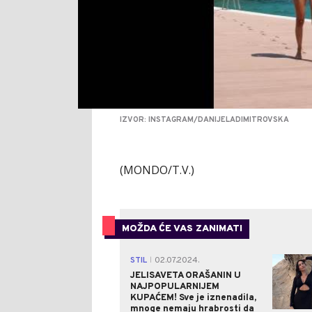
IZVOR: INSTAGRAM/DANIJELADIMITROVSKA
(MONDO/T.V.)
MOŽDA ĆE VAS ZANIMATI
STIL
02.07.2024.
|
JELISAVETA ORAŠANIN U
NAJPOPULARNIJEM
KUPAĆEM! Sve je iznenadila,
mnoge nemaju hrabrosti da