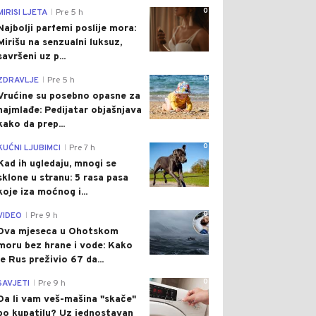
0
MIRISI LJETA
Pre 5 h
|
Najbolji parfemi poslije mora:
Mirišu na senzualni luksuz,
savršeni uz p...
0
ZDRAVLJE
Pre 5 h
|
Vrućine su posebno opasne za
najmlađe: Pedijatar objašnjava
kako da prep...
0
KUĆNI LJUBIMCI
Pre 7 h
|
Kad ih ugledaju, mnogi se
sklone u stranu: 5 rasa pasa
koje iza moćnog i...
0
VIDEO
Pre 9 h
|
Dva mjeseca u Ohotskom
moru bez hrane i vode: Kako
je Rus preživio 67 da...
0
SAVJETI
Pre 9 h
|
Da li vam veš-mašina "skače"
po kupatilu? Uz jednostavan