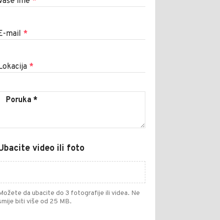
Vaše ime
*
E-mail
*
Lokacija
*
Ubacite video ili foto
Možete da ubacite do 3 fotografije ili videa. Ne
smije biti više od 25 MB.