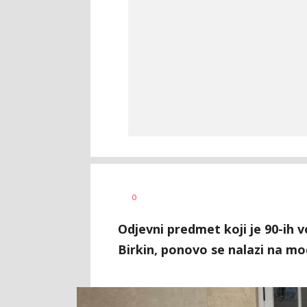
Vanja
AUTOR
0
Pajović
Odjevni predmet koji je 90-ih v
Birkin, ponovo se nalazi na m