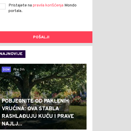
Pristajete na
pravila korišćenja
Mondo
portala.
POŠALJI
NAJNOVIJE
0
Pre 3 h
DOM
POBJEGNITE OD PAKLENIH
VRUĆINA: OVA STABLA
RASHLAĐUJU KUĆU I PRAVE
NAJLJ...