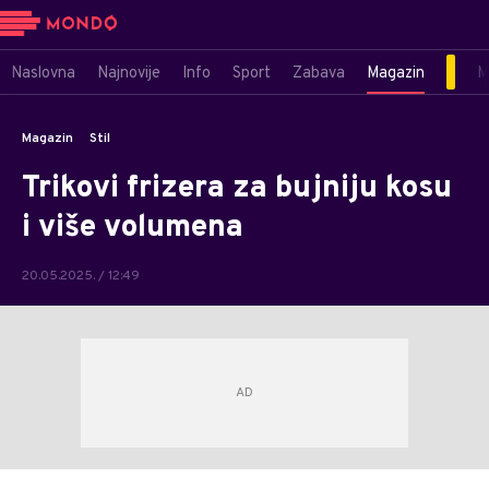
Naslovna
Najnovije
Info
Sport
Zabava
Magazin
M
Magazin
Stil
Trikovi frizera za bujniju kosu
i više volumena
20.05.2025. / 12:49