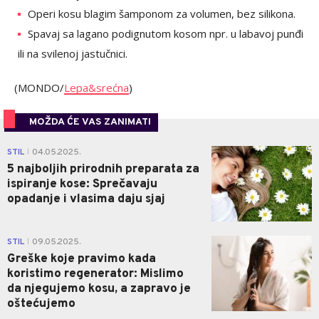
Operi kosu blagim šamponom za volumen, bez silikona.
Spavaj sa lagano podignutom kosom npr. u labavoj punđi
ili na svilenoj jastučnici.
(MONDO/
Lepa&srećna
)
MOŽDA ĆE VAS ZANIMATI
0
STIL
04.05.2025.
|
5 najboljih prirodnih preparata za
ispiranje kose: Sprečavaju
opadanje i vlasima daju sjaj
0
STIL
09.05.2025.
|
Greške koje pravimo kada
koristimo regenerator: Mislimo
da njegujemo kosu, a zapravo je
oštećujemo