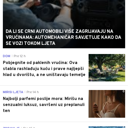
DA LI SE CRNI AUTOMOBILI VIŠE ZAGRIJAVAJU NA
VRUĆINAMA: AUTOMEHANIČAR SAVJETUJE KAKO DA
SE VOZI TOKOM LJETA
0
DOM
Pre 12 h
|
Pobjegnite od paklenih vrućina: Ova
stabla rashlađuju kuću i prave najljepši
hlad u dvorištu, a ne uništavaju temelje
0
MIRISI LJETA
Pre 14 h
|
Najbolji parfemi poslije mora: Mirišu na
senzualni luksuz, savršeni uz preplanuli
ten
0