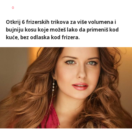
Vesna
AUTOR
0
Kerkez
Otkrij 6 frizerskih trikova za više volumena i
bujniju kosu koje možeš lako da primeniš kod
kuće, bez odlaska kod frizera.