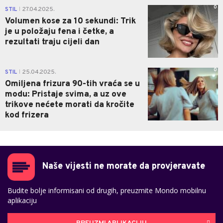
0
STIL
27.04.2025.
|
Volumen kose za 10 sekundi: Trik
je u položaju fena i četke, a
rezultati traju cijeli dan
0
STIL
25.04.2025.
|
Omiljena frizura 90-tih vraća se u
modu: Pristaje svima, a uz ove
trikove nećete morati da kročite
kod frizera
Naše vijesti ne morate da provjeravate
Budite bolje informisani od drugih, preuzmite Mondo mobilnu
aplikaciju