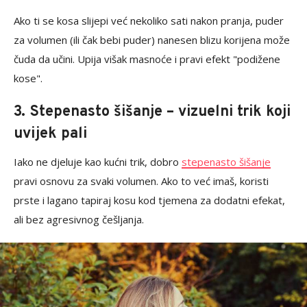
Ako ti se kosa slijepi već nekoliko sati nakon pranja, puder
za volumen (ili čak bebi puder) nanesen blizu korijena može
čuda da učini. Upija višak masnoće i pravi efekt "podižene
kose".
3. Stepenasto šišanje – vizuelni trik koji
uvijek pali
Iako ne djeluje kao kućni trik, dobro
stepenasto šišanje
pravi osnovu za svaki volumen. Ako to već imaš, koristi
prste i lagano tapiraj kosu kod tjemena za dodatni efekat,
ali bez agresivnog češljanja.