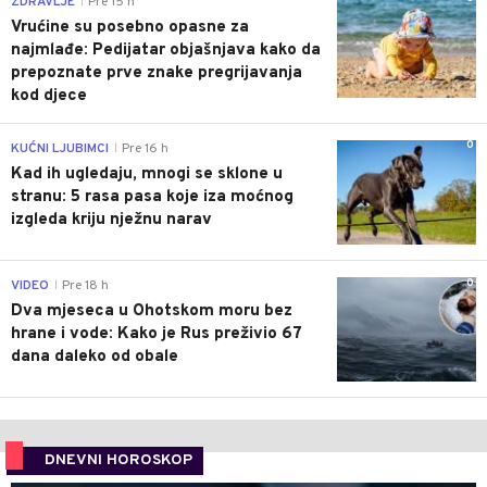
ZDRAVLJE
Pre 15 h
|
Vrućine su posebno opasne za
najmlađe: Pedijatar objašnjava kako da
prepoznate prve znake pregrijavanja
kod djece
0
KUĆNI LJUBIMCI
Pre 16 h
|
Kad ih ugledaju, mnogi se sklone u
stranu: 5 rasa pasa koje iza moćnog
izgleda kriju nježnu narav
0
VIDEO
Pre 18 h
|
Dva mjeseca u Ohotskom moru bez
hrane i vode: Kako je Rus preživio 67
dana daleko od obale
DNEVNI HOROSKOP