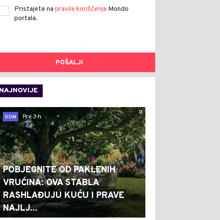
Pristajete na
pravila korišćenja
Mondo
portala.
POŠALJI
NAJNOVIJE
0
Pre 3 h
DOM
POBJEGNITE OD PAKLENIH
VRUĆINA: OVA STABLA
RASHLAĐUJU KUĆU I PRAVE
NAJLJ...