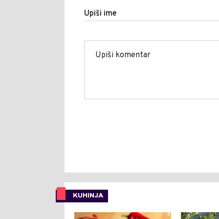
Upiši ime
KUHINJA
0