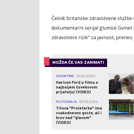
Čelnik britanske zdravstvene službe 
dokumentarni serijal glumice Gvinet P
zdravstveni rizik" za javnost, preneo j
MOŽDA ĆE VAS ZANIMATI
0
SHOWTIME
01.02.2020.
|
Harison Ford u filmu o
najboljem čovekovom
prijatelju! (VIDEO)
0
PUTOVANJA
01.02.2020.
|
Titova "Proleterka" ima
svakodnevno goste, ali i
krov nad "glavom"
(VIDEO)