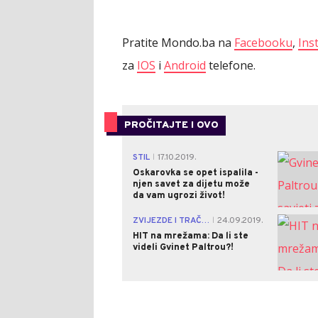
Pratite Mondo.ba na
Facebooku
,
Ins
za
IOS
i
Android
telefone.
PROČITAJTE I OVO
STIL
17.10.2019.
|
Oskarovka se opet ispalila -
njen savet za dijetu može
da vam ugrozi život!
ZVIJEZDE I TRAČEVI
24.09.2019.
|
HIT na mrežama: Da li ste
videli Gvinet Paltrou?!