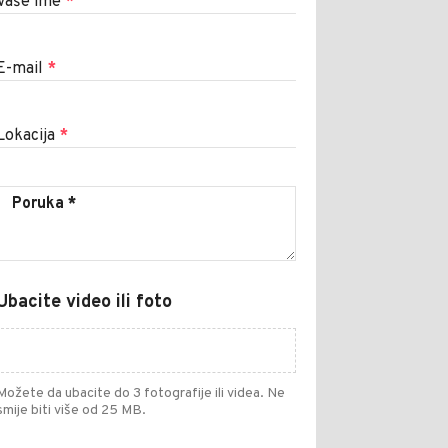
Vaše ime
*
E-mail
*
Lokacija
*
Ubacite video ili foto
Možete da ubacite do 3 fotografije ili videa. Ne
smije biti više od 25 MB.