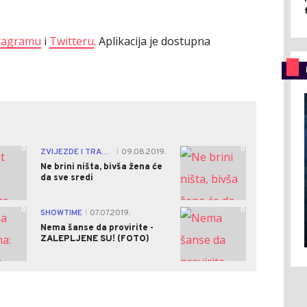
tagramu
i
Twitteru
. Aplikacija je dostupna
0
0
ZVIJEZDE I TRAČEVI
09.08.2019.
|
Ne brini ništa, bivša žena će
da sve sredi
0
0
SHOWTIME
07.07.2019.
|
Nema šanse da provirite -
ZALEPLJENE SU! (FOTO)