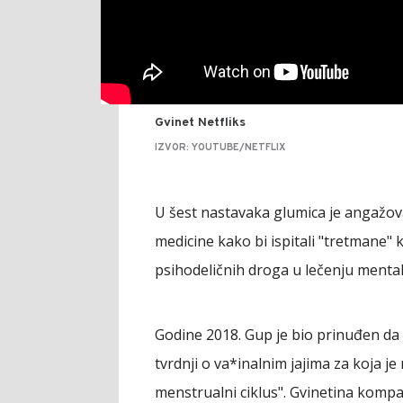
Gvinet Netfliks
IZVOR: YOUTUBE/NETFLIX
U šest nastavaka glumica je angažoval
medicine kako bi ispitali "tretmane" 
psihodeličnih droga u lečenju mental
Godine 2018. Gup je bio prinuđen da
tvrdnji o va*inalnim jajima za koja 
menstrualni ciklus". Gvinetina kompa