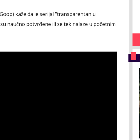
oop) kaže da je serijal "transparentan u
su naučno potvrđene ili se tek nalaze u početnim