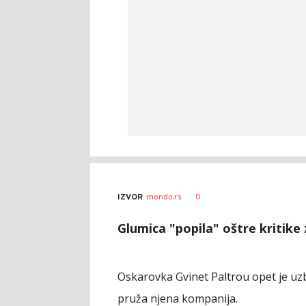
0
IZVOR
mondo.rs
Glumica "popila" oštre kritike 
Oskarovka Gvinet Paltrou opet je uz
pruža njena kompanija.