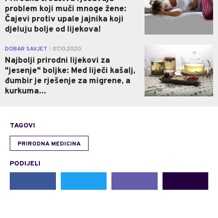
problem koji muči mnoge žene:
Čajevi protiv upale jajnika koji
djeluju bolje od lijekova!
0
DOBAR SAVJET
07.10.2020.
|
Najbolji prirodni lijekovi za
"jesenje" boljke: Med liječi kašalj,
đumbir je rješenje za migrene, a
kurkuma...
TAGOVI
PRIRODNA MEDICINA
PODIJELI