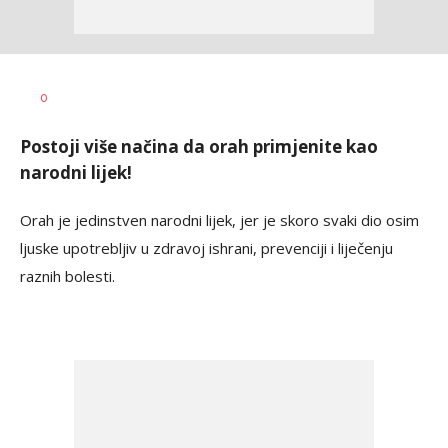
Dragana
AUTOR
0
Božić
Postoji više načina da orah primjenite kao
narodni lijek!
Orah je jedinstven narodni lijek, jer je skoro svaki dio osim
ljuske upotrebljiv u zdravoj ishrani, prevenciji i liječenju
raznih bolesti.