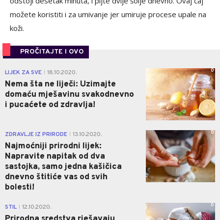
odstoji desetak minuta, i pijte dvije šolje dnevno. Ovaj čaj
možete koristiti i za umivanje jer umiruje procese upale na
koži.
PROČITAJTE I OVO
0
LIJEK ZA SVE
18.10.2020.
|
Nema šta ne liječi: Uzimajte
domaću mješavinu svakodnevno
i pucaćete od zdravlja!
0
ZDRAVLJE IZ PRIRODE
13.10.2020.
|
Najmoćniji prirodni lijek:
Napravite napitak od dva
sastojka, samo jedna kašičica
dnevno štitiće vas od svih
bolesti!
0
STIL
12.10.2020.
|
Prirodna sredstva rješavaju