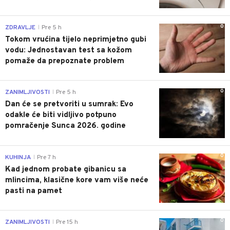
0
ZDRAVLJE
Pre 5 h
|
Tokom vrućina tijelo neprimjetno gubi
vodu: Jednostavan test sa kožom
pomaže da prepoznate problem
0
ZANIMLJIVOSTI
Pre 5 h
|
Dan će se pretvoriti u sumrak: Evo
odakle će biti vidljivo potpuno
pomračenje Sunca 2026. godine
0
KUHINJA
Pre 7 h
|
Kad jednom probate gibanicu sa
mlincima, klasične kore vam više neće
pasti na pamet
0
ZANIMLJIVOSTI
Pre 15 h
|