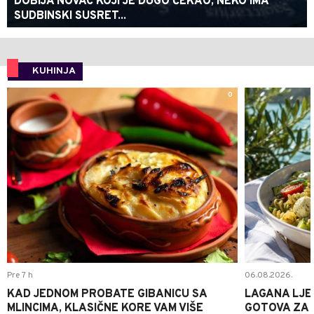
DOBIJA NOVAC KOJI JE DUGO ČEKAO, NEKO IMA
SUDBINSKI SUSRET...
KUHINJA
0
Pre 7 h
06.08.2026.
KAD JEDNOM PROBATE GIBANICU SA
LAGANA LJE
MLINCIMA, KLASIČNE KORE VAM VIŠE
GOTOVA ZA 2