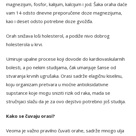
magnezijum, fosfor, kalijum, kalcijum i jod. Šaka oraha daće
vam 14 odsto dnevne preporučene doze magnezijuma,
kao i deset odsto potrebne doze gvožđa.
Orah snižava loši holesterol, a podiže nivo dobrog
holesterola u krvi.
Umiruje upalne procese koji dovode do kardiovaskularnih
bolesti, a po nekim studijama, čak umanjuje šanse od
stvaranja krvnih ugrušaka. Orasi sadrže elagičnu kiselinu,
koju organizam pretvara u moćne antioksidativne
supstance koje mogu sniziti rizik od raka, mada se
stručnjaci slažu da je za ovo dejstvo potrebno još studija.
Kako se čuvaju orasi?
Veoma je važno pravilno čuvati orahe, sadrže mnogo ulja