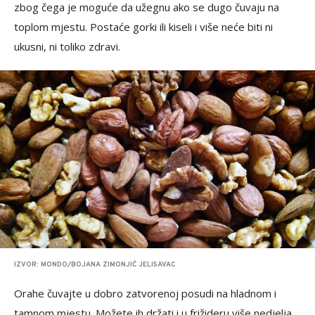
zbog čega je moguće da užegnu ako se dugo čuvaju na
toplom mjestu. Postaće gorki ili kiseli i više neće biti ni
ukusni, ni toliko zdravi.
IZVOR: MONDO/BOJANA ZIMONJIĆ JELISAVAC
Orahe čuvajte u dobro zatvorenoj posudi na hladnom i
tamnom mjestu. Možete ih držati i u frižideru više nedjelja,