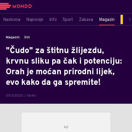
Naslovna
Najnovije
Info
Sport
Zabava
Magazin
M
Magazin
Stil
"Čudo" za štitnu žlijezdu,
krvnu sliku pa čak i potenciju:
Orah je moćan prirodni lijek,
evo kako da ga spremite!
05.11.2020. / 16:40