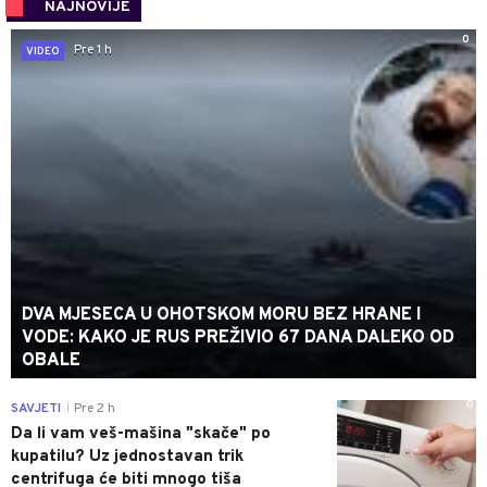
NAJNOVIJE
0
Pre 1 h
VIDEO
DVA MJESECA U OHOTSKOM MORU BEZ HRANE I
VODE: KAKO JE RUS PREŽIVIO 67 DANA DALEKO OD
OBALE
0
SAVJETI
Pre 2 h
|
Da li vam veš-mašina "skače" po
kupatilu? Uz jednostavan trik
centrifuga će biti mnogo tiša