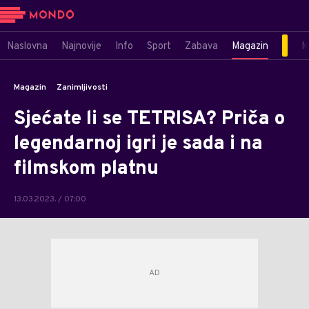
Naslovna
Najnovije
Info
Sport
Zabava
Magazin
M
Magazin
Zanimljivosti
Sjećate li se TETRISA? Priča o
legendarnoj igri je sada i na
filmskom platnu
13.03.2023. / 07:00