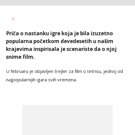
Željko
AUTOR
0
Svitlica
Priča o nastanku igre koja je bila izuzetno
popularna početkom devedesetih u našim
krajevima inspirisala je scenariste da o njoj
snime film.
U februaru je objavljen trejler za film o tetrisu, jednoj od
najpopularnijih igara svih vremena.