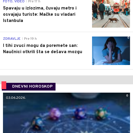
0
FOTO, VIDEO
Pre 17 h
|
Spavaju u izlozima, čuvaju metro i
osvajaju turiste: Mačke su vladari
Istanbula
0
ZDRAVLJE
Pre 19 h
|
I tihi zvuci mogu da poremete san:
Naučnici otkrili šta se dešava mozgu
DNEVNI HOROSKOP
0
03.06.2026.