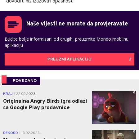
dovodi u niz izazova i opasnosti.
Naše vijesti ne morate da provjeravate
Budite bolje informisani od drugih, preuzmite Mondo mobilnu
aplikaciju
PREUZMI APLIKACIJU
POVEZANO
0
KRAJ
22.02.2023.
|
Originalna Angry Birds igra odlazi
sa Google Play prodavnice
0
REKORD
13.02.2023.
|