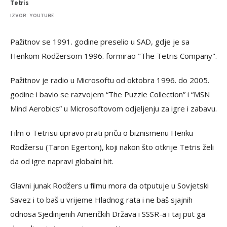
Tetris
IZVOR: YOUTUBE
Pažitnov se 1991. godine preselio u SAD, gdje je sa
Henkom Rodžersom 1996. formirao "The Tetris Company".
Pažitnov je radio u Microsoftu od oktobra 1996. do 2005.
godine i bavio se razvojem “The Puzzle Collection” i “MSN
Mind Aerobics” u Microsoftovom odjeljenju za igre i zabavu.
Film o Tetrisu upravo prati priču o biznismenu Henku
Rodžersu (Taron Egerton), koji nakon što otkrije Tetris želi
da od igre napravi globalni hit.
Glavni junak Rodžers u filmu mora da otputuje u Sovjetski
Savez i to baš u vrijeme Hladnog rata i ne baš sjajnih
odnosa Sjedinjenih Američkih Država i SSSR-a i taj put ga