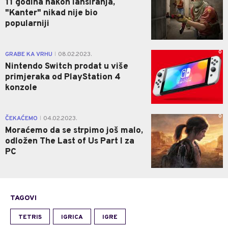
11 godina nakon lansiranja,
"Kanter" nikad nije bio
popularniji
0
GRABE KA VRHU
08.02.2023.
|
Nintendo Switch prodat u više
primjeraka od PlayStation 4
konzole
0
ČEKAĆEMO
04.02.2023.
|
Moraćemo da se strpimo još malo,
odložen The Last of Us Part I za
PC
TAGOVI
TETRIS
IGRICA
IGRE