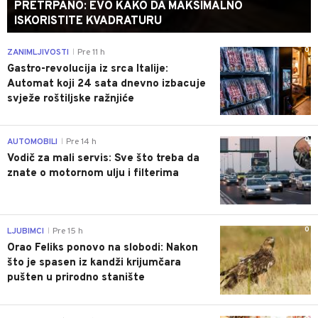
PRETRPANO: EVO KAKO DA MAKSIMALNO
ISKORISTITE KVADRATURU
0
ZANIMLJIVOSTI
Pre 11 h
|
Gastro-revolucija iz srca Italije:
Automat koji 24 sata dnevno izbacuje
svježe roštiljske ražnjiće
0
AUTOMOBILI
Pre 14 h
|
Vodič za mali servis: Sve što treba da
znate o motornom ulju i filterima
0
LJUBIMCI
Pre 15 h
|
Orao Feliks ponovo na slobodi: Nakon
što je spasen iz kandži krijumčara
pušten u prirodno stanište