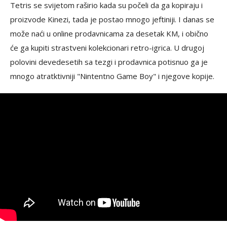
Tetris se svijetom raširio kada su počeli da ga kopiraju i
proizvode Kinezi, tada je postao mnogo jeftiniji. I danas se
može naći u online prodavnicama za desetak KM, i obično
će ga kupiti strastveni kolekcionari retro-igrica. U drugoj
polovini devedesetih sa tezgi i prodavnica potisnuo ga je
mnogo atratktivniji "Nintentno Game Boy" i njegove kopije.