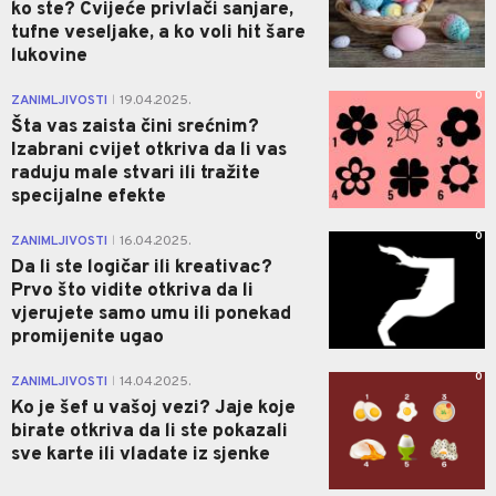
ko ste? Cvijeće privlači sanjare,
tufne veseljake, a ko voli hit šare
lukovine
0
ZANIMLJIVOSTI
19.04.2025.
|
Šta vas zaista čini srećnim?
Izabrani cvijet otkriva da li vas
raduju male stvari ili tražite
specijalne efekte
0
ZANIMLJIVOSTI
16.04.2025.
|
Da li ste logičar ili kreativac?
Prvo što vidite otkriva da li
vjerujete samo umu ili ponekad
promijenite ugao
0
ZANIMLJIVOSTI
14.04.2025.
|
Ko je šef u vašoj vezi? Jaje koje
birate otkriva da li ste pokazali
sve karte ili vladate iz sjenke