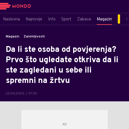
Naslovna
Najnovije
Info
Sport
Zabava
Magazin
M
Magazin
Zanimljivosti
Da li ste osoba od povjerenja?
Prvo što ugledate otkriva da li
ste zagledani u sebe ili
spremni na žrtvu
22.04.2025. / 07:30