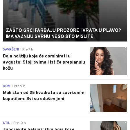
ZAŠTO GRCI FARBAJU PROZORE I VRATA U PLAVO?
IMA VAŽNIJU SVRHU NEGO ŠTO MISLITE
0
SAVRŠENI
Pre 7 h
|
Boja noktiju koja će dominirati u
avgustu: Stoji svima i ističe preplanulu
kožu
0
DOM
Pre 9 h
|
Mali stan od 25 kvadrata sa savršenim
kupatilom: Svi su oduševljeni
0
STIL
Pre 10 h
|
Zaboravite balajaž: Ova boja kose