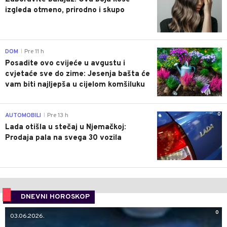
izgleda otmeno, prirodno i skupo
0
DOM
Pre 11 h
|
Posadite ovo cvijeće u avgustu i
cvjetaće sve do zime: Jesenja bašta će
vam biti najljepša u cijelom komšiluku
0
AUTOMOBILI
Pre 13 h
|
Lada otišla u stečaj u Njemačkoj:
Prodaja pala na svega 30 vozila
DNEVNI HOROSKOP
0
03.06.2026.