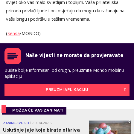
svijet oko vas malo svjetlijim i toplijim. Vaša prijateljska
priroda privlači ljude i oni osjećaju da mogu da računaju na
vašu brigu i podršku u teškim vremenima.
(
Sensa
/MONDO)
Naše vijesti ne morate da provjeravate
Budite bolje informisani od drugih, preuzmite Mondo mobilnu
aplikaciju
PREUZMI APLIKACIJU
MOŽDA ĆE VAS ZANIMATI
0
ZANIMLJIVOSTI
20.04.2025.
|
Uskršnje jaje koje birate otkriva