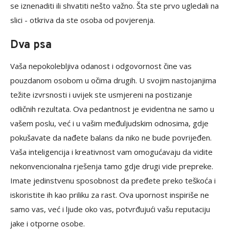
se iznenaditi ili shvatiti nešto važno. Šta ste prvo ugledali na
slici - otkriva da ste osoba od povjerenja.
Dva psa
Vaša nepokolebljiva odanost i odgovornost čine vas
pouzdanom osobom u očima drugih. U svojim nastojanjima
težite izvrsnosti i uvijek ste usmjereni na postizanje
odličnih rezultata. Ova pedantnost je evidentna ne samo u
vašem poslu, već i u vašim međuljudskim odnosima, gdje
pokušavate da nađete balans da niko ne bude povrijeđen.
Vaša inteligencija i kreativnost vam omogućavaju da vidite
nekonvencionalna rješenja tamo gdje drugi vide prepreke.
Imate jedinstvenu sposobnost da pređete preko teškoća i
iskoristite ih kao priliku za rast. Ova upornost inspiriše ne
samo vas, već i ljude oko vas, potvrđujući vašu reputaciju
jake i otporne osobe.