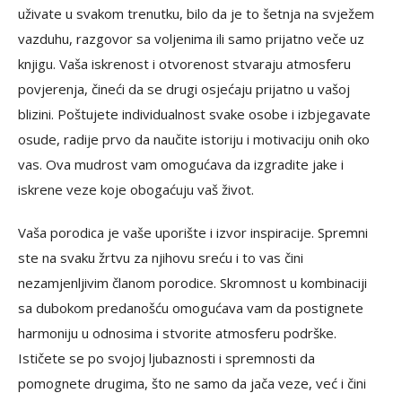
uživate u svakom trenutku, bilo da je to šetnja na svježem
vazduhu, razgovor sa voljenima ili samo prijatno veče uz
knjigu. Vaša iskrenost i otvorenost stvaraju atmosferu
povjerenja, čineći da se drugi osjećaju prijatno u vašoj
blizini. Poštujete individualnost svake osobe i izbjegavate
osude, radije prvo da naučite istoriju i motivaciju onih oko
vas. Ova mudrost vam omogućava da izgradite jake i
iskrene veze koje obogaćuju vaš život.
Vaša porodica je vaše uporište i izvor inspiracije. Spremni
ste na svaku žrtvu za njihovu sreću i to vas čini
nezamjenljivim članom porodice. Skromnost u kombinaciji
sa dubokom predanošću omogućava vam da postignete
harmoniju u odnosima i stvorite atmosferu podrške.
Ističete se po svojoj ljubaznosti i spremnosti da
pomognete drugima, što ne samo da jača veze, već i čini