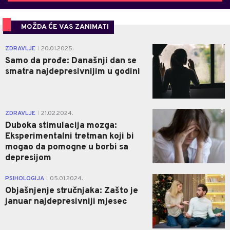
MOŽDA ĆE VAS ZANIMATI
1
ZDRAVLJE
20.01.2025.
|
Samo da prođe: Današnji dan se
smatra najdepresivnijim u godini
0
ZDRAVLJE
21.02.2024.
|
Duboka stimulacija mozga:
Eksperimentalni tretman koji bi
mogao da pomogne u borbi sa
depresijom
0
PSIHOLOGIJA
05.01.2024.
|
Objašnjenje stručnjaka: Zašto je
januar najdepresivniji mjesec