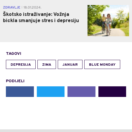
0
ZDRAVLJE
18.01.2024.
|
Škotsko istraživanje: Vožnja
bickla smanjuje stres i depresiju
TAGOVI
DEPRESIJA
ZIMA
JANUAR
BLUE MONDAY
PODIJELI