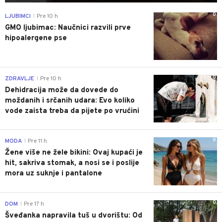
0
LJUBIMCI
Pre 10 h
|
GMO ljubimac: Naučnici razvili prve
hipoalergene pse
0
ZDRAVLJE
Pre 10 h
|
Dehidracija može da dovede do
moždanih i srčanih udara: Evo koliko
vode zaista treba da pijete po vrućini
0
MODA
Pre 11 h
|
Žene više ne žele bikini: Ovaj kupaći je
hit, sakriva stomak, a nosi se i poslije
mora uz suknje i pantalone
0
DOM
Pre 17 h
|
Šveđanka napravila tuš u dvorištu: Od