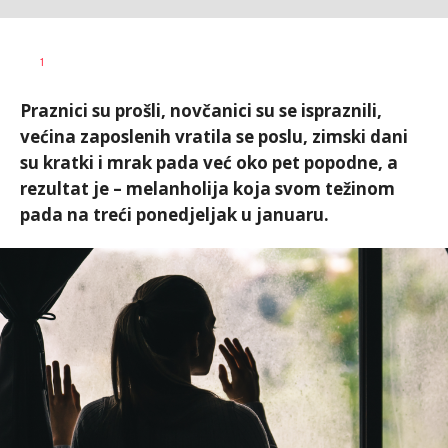
Dragana
AUTOR
1
Božić
Praznici su prošli, novčanici su se ispraznili,
većina zaposlenih vratila se poslu, zimski dani
su kratki i mrak pada već oko pet popodne, a
rezultat je – melanholija koja svom težinom
pada na treći ponedjeljak u januaru.