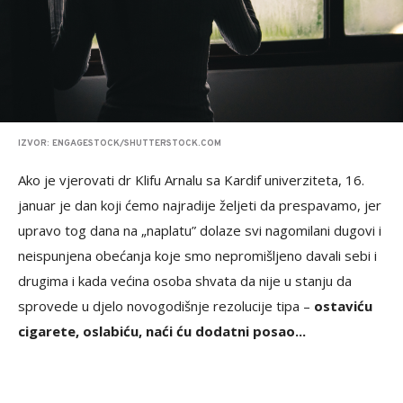
IZVOR: ENGAGESTOCK/SHUTTERSTOCK.COM
Ako je vjerovati dr Klifu Arnalu sa Kardif univerziteta, 16.
januar je dan koji ćemo najradije željeti da prespavamo, jer
upravo tog dana na „naplatu” dolaze svi nagomilani dugovi i
neispunjena obećanja koje smo nepromišljeno davali sebi i
drugima i kada većina osoba shvata da nije u stanju da
sprovede u djelo novogodišnje rezolucije tipa –
ostaviću
cigarete, oslabiću, naći ću dodatni posao...