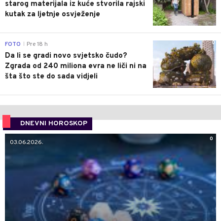
starog materijala iz kuće stvorila rajski
kutak za ljetnje osvježenje
0
FOTO
Pre 18 h
|
Da li se gradi novo svjetsko čudo?
Zgrada od 240 miliona evra ne liči ni na
šta što ste do sada vidjeli
DNEVNI HOROSKOP
0
03.06.2026.