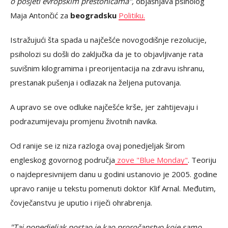
o posjeti evropskim prestonicama",
objašnjava psiholog
Maja Antončić za
beogradsku
Politiku.
Istražujući šta spada u najčešće novogodišnje rezolucije,
psiholozi su došli do zaključka da je to objavljivanje rata
suvišnim kilogramima i preorijentacija na zdravu ishranu,
prestanak pušenja i odlazak na željena putovanja.
A upravo se ove odluke najčešće krše, jer zahtijevaju i
podrazumijevaju promjenu životnih navika.
Od ranije se iz niza razloga ovaj ponedjeljak širom
engleskog govornog područja
zove "Blue Monday"
. Teoriju
o najdepresivnijem danu u godini ustanovio je 2005. godine
upravo ranije u tekstu pomenuti doktor Klif Arnal. Međutim,
čovječanstvu je uputio i riječi ohrabrenja.
"Taj ponedjeljak postao je kao proročanstvo koje samo