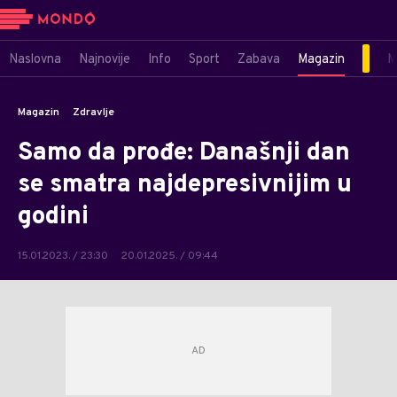
Naslovna
Najnovije
Info
Sport
Zabava
Magazin
M
Magazin
Zdravlje
Samo da prođe: Današnji dan
se smatra najdepresivnijim u
godini
15.01.2023. / 23:30
20.01.2025. / 09:44