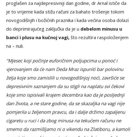
proglašen za najdepresivniji dan godine, dr Arnal ističe da
je to vrijeme kada stižu računi za bahato trošenje tokom
novogodišnjih i božićnih praznika i kada većina osoba dolazi
do deprimirajućeg zaključka da je u
debelom minusu u
banci i plusu na kućnoj vagi,
što rezultira raspoloženjem
na – nuli.
"Mjesec koji počinje euforičnim poljupcima u ponoć i
vjerovanjem da će nam Deda Mraz ispuniti bar polovinu
želja koje smo zamislili u novogodišnjoj noći, završiće se
depresivnim saznanjem da su stigli na naplatu svi čekovi
koje smo ispisivali krajem decembra kao da je posljednji
dan života, a ne stare godine, da se skazaljka na vagi nije
pomjerila u željenom pravcu, da i dalje držimo zapaljenu
cigaretu u ruci i da zbog minusa na tekućem računu ne
smemo da razmišljamo ni o vikendu na Zlatiboru, a kamoli