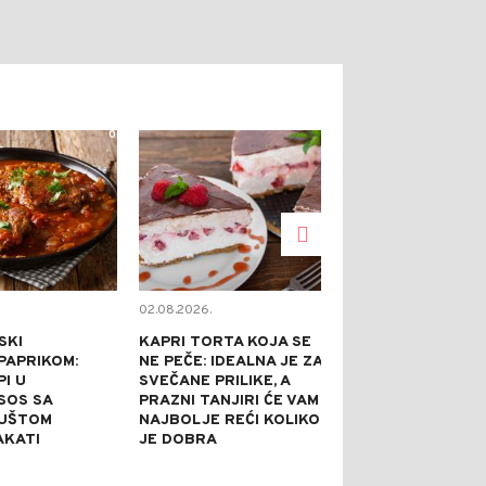
0
0
02.08.2026.
02.08.2026.
SKI
KAPRI TORTA KOJA SE
TOPE NADUTO
PAPRIKOM:
NE PEČE: IDEALNA JE ZA
HLADE U SEKU
I U
SVEČANE PRILIKE, A
GASE ŽEĐ BO
 SOS SA
PRAZNI TANJIRI ĆE VAM
SVEGA: 5 REC
GUŠTOM
NAJBOLJE REĆI KOLIKO
AROMATIZOV
AKATI
JE DOBRA