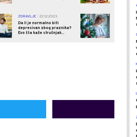
0
0
ZDRAVLJE
22.12.2023.
|
Da li je normalno biti
depresivan zbog praznika?
Evo šta kaže stručnjak...