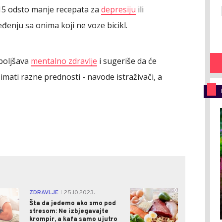
o 15 odsto manje recepata za
depresiju
ili
đenju sa onima koji ne voze bicikl.
boljšava
mentalno zdravlje
i sugeriše da će
e imati razne prednosti - navode istraživači, a
0
0
ZDRAVLJE
25.10.2023.
|
Šta da jedemo ako smo pod
stresom: Ne izbjegavajte
krompir, a kafa samo ujutro