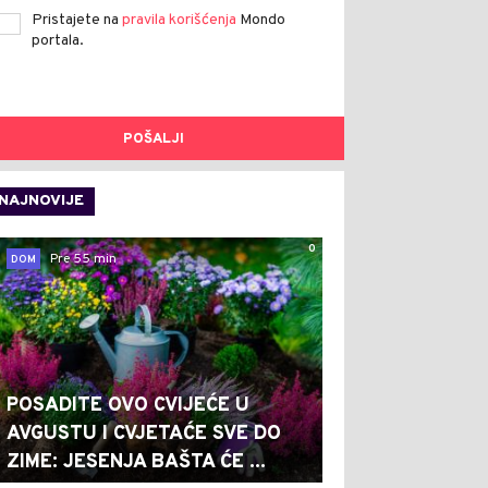
Pristajete na
pravila korišćenja
Mondo
portala.
POŠALJI
NAJNOVIJE
0
Pre 55 min
DOM
POSADITE OVO CVIJEĆE U
AVGUSTU I CVJETAĆE SVE DO
ZIME: JESENJA BAŠTA ĆE ...