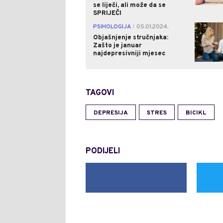
se liječi, ali može da se
SPRIJEČI
PSIHOLOGIJA
05.01.2024.
|
Objašnjenje stručnjaka:
Zašto je januar
najdepresivniji mjesec
TAGOVI
DEPRESIJA
STRES
BICIKL
PODIJELI