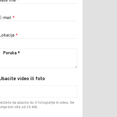
Vaše ime
*
E-mail
*
Lokacija
*
Ubacite video ili foto
Možete da ubacite do 3 fotografije ili videa. Ne
smije biti više od 25 MB.