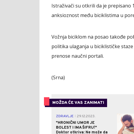
Istraživači su otkrili da je prepisan
anksioznost među biciklistima u pore
Vožnja biciklom na posao takođe po
politika ulaganja u biciklističke staz
prenose naučni portali.
(Srna)
MOŽDA ĆE VAS ZANIMATI
ZDRAVLJE
29.12.2023.
|
"HRONIČNI UMOR JE
BOLEST I IMA ŠIFRU!"
Doktor otkriva: Ne može da