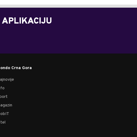
 APLIKACIJU
ondo Crna Gora
ajnovije
nfo
port
agazin
obIT
tel