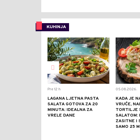
KUHINJA
0
Pre 12 h
05.08.2026.
LAGANA LJETNA PASTA
KADA JE N
SALATA GOTOVA ZA 20
VRUĆE, NA
MINUTA: IDEALNA ZA
TORTILJE 
VRELE DANE
SALATOM: 
ZASITNE I
SAMO 25 M