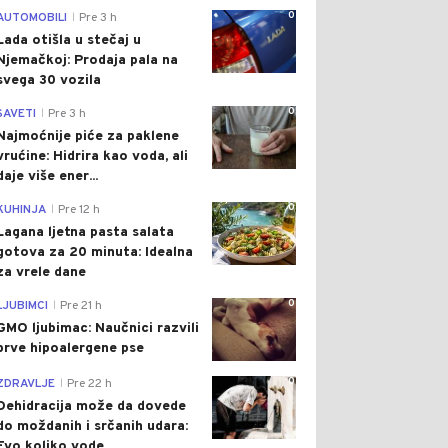
0
AUTOMOBILI
Pre 3 h
|
Lada otišla u stečaj u
Njemačkoj: Prodaja pala na
svega 30 vozila
0
SAVETI
Pre 3 h
|
Najmoćnije piće za paklene
vrućine: Hidrira kao voda, ali
daje više ener...
0
KUHINJA
Pre 12 h
|
Lagana ljetna pasta salata
gotova za 20 minuta: Idealna
za vrele dane
0
LJUBIMCI
Pre 21 h
|
GMO ljubimac: Naučnici razvili
prve hipoalergene pse
0
ZDRAVLJE
Pre 22 h
|
Dehidracija može da dovede
do moždanih i srčanih udara:
Evo koliko vode ...