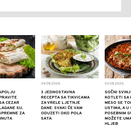
0
0
04.08.2026.
03.08.2026.
APOLJU
3 JEDNOSTAVNA
SOČNI SVINJ
PRAVITE
RECEPTA SA TIKVICAMA
KOTLETI SA 
SA CEZAR
ZA VRELE LJETNJE
MESO SE TOP
LAGANE SU,
DANE: SVAKI ĆE VAM
USTIMA, A U
 SPREMNE ZA
ODUZETI OKO POLA
POSEBNIM 
INUTA
SATA
MOŽETE UM
HLJEB