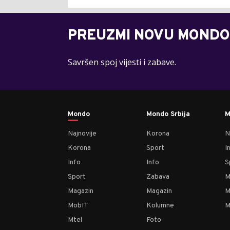
PREUZMI NOVU MONDO
Savršen spoj vijesti i zabave.
Mondo
Mondo Srbija
M
Najnovije
Korona
N
Korona
Sport
I
Info
Info
S
Sport
Zabava
M
Magazin
Magazin
M
MobIT
Kolumne
M
Mtel
Foto