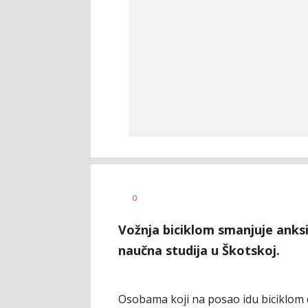
Dragana
AUTOR
0
Božić
Vožnja biciklom smanjuje anksi
naučna studija u Škotskoj.
Osobama koji na posao idu biciklom 