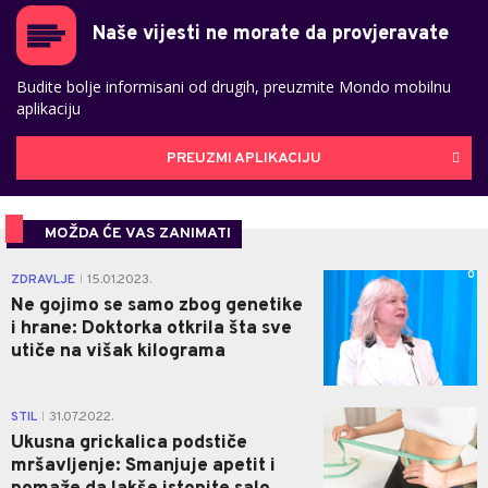
Naše vijesti ne morate da provjeravate
Budite bolje informisani od drugih, preuzmite Mondo mobilnu
aplikaciju
PREUZMI APLIKACIJU
MOŽDA ĆE VAS ZANIMATI
0
ZDRAVLJE
15.01.2023.
|
Ne gojimo se samo zbog genetike
i hrane: Doktorka otkrila šta sve
utiče na višak kilograma
0
STIL
31.07.2022.
|
Ukusna grickalica podstiče
mršavljenje: Smanjuje apetit i