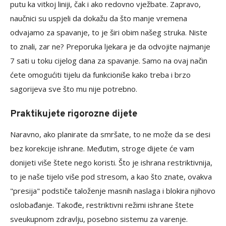
putu ka vitkoj liniji, čak i ako redovno vježbate. Zapravo,
naučnici su uspjeli da dokažu da što manje vremena
odvajamo za spavanje, to je širi obim našeg struka. Niste
to znali, zar ne? Preporuka ljekara je da odvojite najmanje
7 sati u toku cijelog dana za spavanje. Samo na ovaj način
ćete omogućiti tijelu da funkcioniše kako treba i brzo
sagorijeva sve što mu nije potrebno.
Praktikujete rigorozne dijete
Naravno, ako planirate da smršate, to ne može da se desi
bez korekcije ishrane. Međutim, stroge dijete će vam
donijeti više štete nego koristi. Što je ishrana restriktivnija,
to je naše tijelo više pod stresom, a kao što znate, ovakva
"presija" podstiče taloženje masnih naslaga i blokira njihovo
oslobađanje. Takođe, restriktivni režimi ishrane štete
sveukupnom zdravlju, posebno sistemu za varenje.