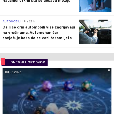
Naučnici otkrili šta se dešava mozgu
0
AUTOMOBILI
Pre 22 h
|
Da li se crni automobili više zagrijavaju
na vrućinama: Automehaničar
savjetuje kako da se vozi tokom ljeta
DNEVNI HOROSKOP
0
03.06.2026.