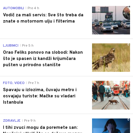
0
AUTOMOBILI
Pre 4 h
|
Vodič za mali servis: Sve što treba da
znate o motornom ulju i filterima
0
LJUBIMCI
Pre 5 h
|
Orao Feliks ponovo na slobodi: Nakon
što je spasen iz kandži krijumčara
pušten u prirodno stanište
0
FOTO, VIDEO
Pre 7 h
|
Spavaju u izlozima, čuvaju metro i
osvajaju turiste: Mačke su vladari
Istanbula
0
ZDRAVLJE
Pre 9 h
|
I tihi zvuci mogu da poremete san: