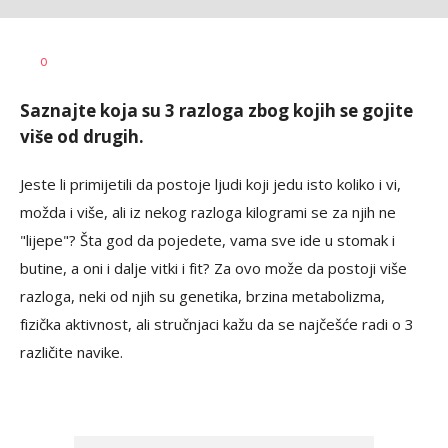
Dragana
AUTOR
0
Božić
Saznajte koja su 3 razloga zbog kojih se gojite
više od drugih.
Jeste li primijetili da postoje ljudi koji jedu isto koliko i vi,
možda i više, ali iz nekog razloga kilogrami se za njih ne
"lijepe"? Šta god da pojedete, vama sve ide u stomak i
butine, a oni i dalje vitki i fit? Za ovo može da postoji više
razloga, neki od njih su genetika, brzina metabolizma,
fizička aktivnost, ali stručnjaci kažu da se najčešće radi o 3
različite navike.