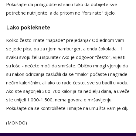
Pokušajte da prilagodite ishranu tako da dobijete sve
potrebne nutrijente, a da pritom ne "forsirate" tijelo.
Lako pokleknete
Koliko često imate "napade" prejedanja? Odjednom vam
se jede pica, pa za njom hamburger, a onda čokolada... I
svaku svoju želju ispunite? Ako je odgovor "često", vijesti
su loše - nećete moći da smršate. Obično mnogi vjeruju da
su nakon odricanja zaslužili da se "malo" počaste i nagrade
nečim kaloričnim, ali ako to rade često, sve su bacili u vodu.
Ako ste sagorjeli 300-700 kalorija za nedjelju dana, a uveče
ste unijeli 1.000-1.500, nema govora o mršavljenju.
Pokušajte da se kontrolišete i imajte na umu šta vam je cilj.
(MONDO)