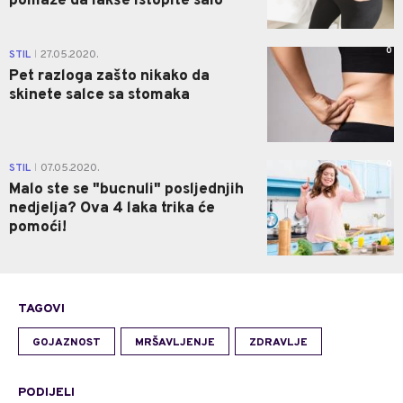
pomaže da lakše istopite salo
0
STIL
27.05.2020.
|
Pet razloga zašto nikako da
skinete salce sa stomaka
0
STIL
07.05.2020.
|
Malo ste se "bucnuli" posljednjih
nedjelja? Ova 4 laka trika će
pomoći!
TAGOVI
GOJAZNOST
MRŠAVLJENJE
ZDRAVLJE
PODIJELI