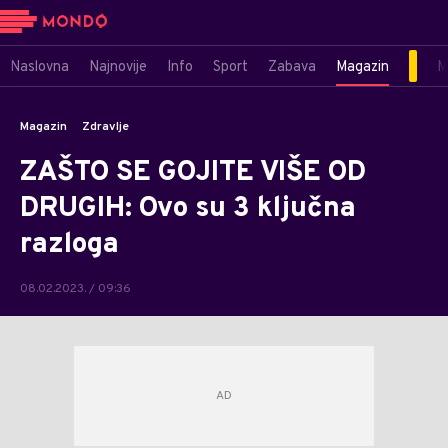
Naslovna
Najnovije
Info
Sport
Zabava
Magazin
M
Magazin
Zdravlje
ZAŠTO SE GOJITE VIŠE OD
DRUGIH: Ovo su 3 ključna
razloga
08.02.2023. / 09:36