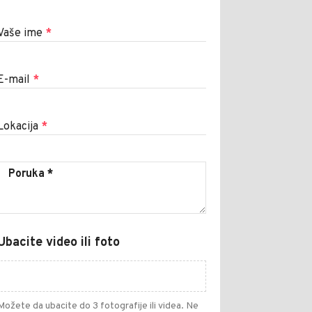
Vaše ime
*
E-mail
*
Lokacija
*
Ubacite video ili foto
Možete da ubacite do 3 fotografije ili videa. Ne