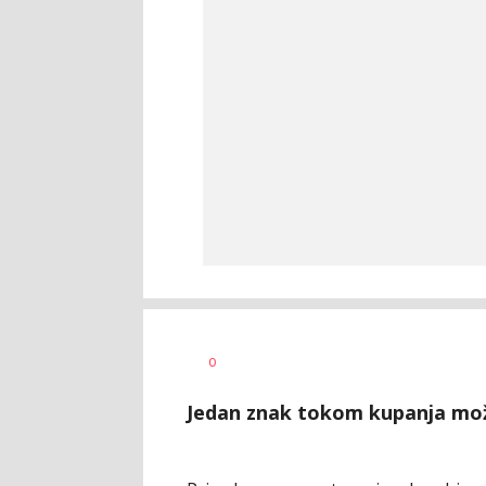
Dragana
AUTOR
0
Božić
Jedan znak tokom kupanja mož