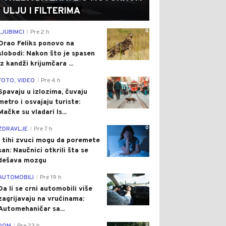
ULJU I FILTERIMA
0
LJUBIMCI
Pre 2 h
|
Orao Feliks ponovo na
slobodi: Nakon što je spasen
iz kandži krijumčara ...
0
FOTO, VIDEO
Pre 4 h
|
Spavaju u izlozima, čuvaju
metro i osvajaju turiste:
Mačke su vladari Is...
0
ZDRAVLJE
Pre 7 h
|
I tihi zvuci mogu da poremete
san: Naučnici otkrili šta se
dešava mozgu
0
AUTOMOBILI
Pre 19 h
|
Da li se crni automobili više
zagrijavaju na vrućinama:
Automehaničar sa...
0
|