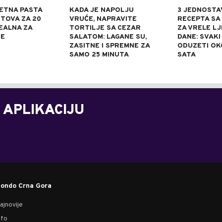
ETNA PASTA
KADA JE NAPOLJU
3 JEDNOSTA
TOVA ZA 20
VRUĆE, NAPRAVITE
RECEPTA SA
DEALNA ZA
TORTILJE SA CEZAR
ZA VRELE L
NE
SALATOM: LAGANE SU,
DANE: SVAKI
ZASITNE I SPREMNE ZA
ODUZETI OK
SAMO 25 MINUTA
SATA
 APLIKACIJU
ondo Crna Gora
ajnovije
nfo