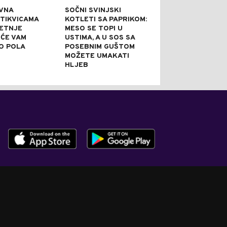
VNA
SOČNI SVINJSKI
KAPRI TORTA 
 TIKVICAMA
KOTLETI SA PAPRIKOM:
NE PEČE: IDEA
JETNJE
MESO SE TOPI U
SVEČANE PRILI
 ĆE VAM
USTIMA, A U SOS SA
PRAZNI TANJI
O POLA
POSEBNIM GUŠTOM
NAJBOLJE REĆ
MOŽETE UMAKATI
JE DOBRA
HLJEB