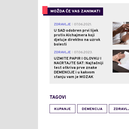
MOŽDA ĆE VAS ZANIMATI
ZDRAVLJE
07.06.2021.
|
U SAD odobren prvi lijek
protiv Alchajmera koji
djeluje direktno na uzrok
bolesti
ZDRAVLJE
07.06.2023.
|
UZMITE PAPIR I OLOVKU I
NACRTAJTE SAT: Najtačniji
test otkriva prve znake
DEMENCIJE i u kakvom
stanju vam je MOZAK
TAGOVI
KUPANJE
DEMENCIJA
ZDRAVL