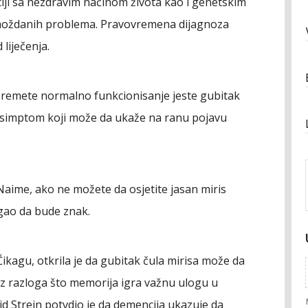
iji sa nezdravim načinom života kao i genetskim
 moždanih problema. Pravovremena dijagnoza
liječenja.
 remete normalno funkcionisanje jeste gubitak
simptom koji može da ukaže na ranu pojavu
ime, ako ne možete da osjetite jasan miris
gao da bude znak.
Čikagu, otkrila je da gubitak čula mirisa može da
 iz razloga što memorija igra važnu ulogu u
d Strejn potvdio je da demencija ukazuje da