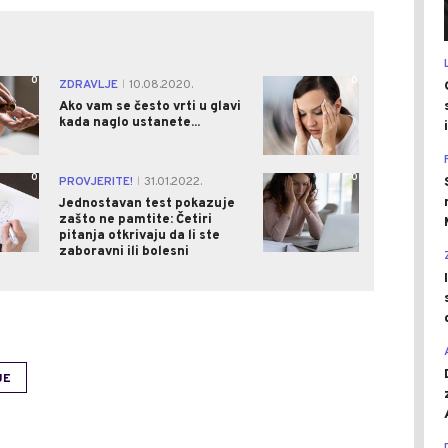
0
0
ZDRAVLJE
10.08.2020.
|
Ako vam se često vrti u glavi
kada naglo ustanete...
0
0
PROVJERITE!
31.01.2022.
|
Jednostavan test pokazuje
zašto ne pamtite: Četiri
pitanja otkrivaju da li ste
zaboravni ili bolesni
JE