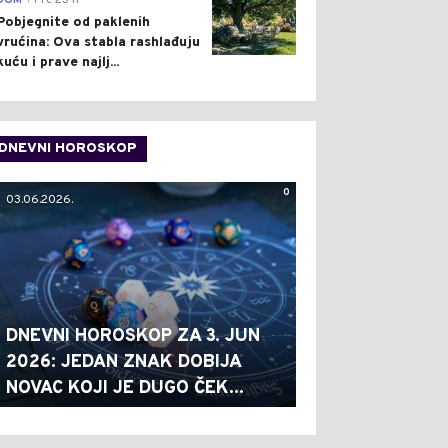
DOM
Pre 23 h
Pobjegnite od paklenih
vrućina: Ova stabla rashlađuju
kuću i prave najlj...
DNEVNI HOROSKOP
0
03.06.2026.
DNEVNI HOROSKOP ZA 3. JUN
2026: JEDAN ZNAK DOBIJA
NOVAC KOJI JE DUGO ČEK...