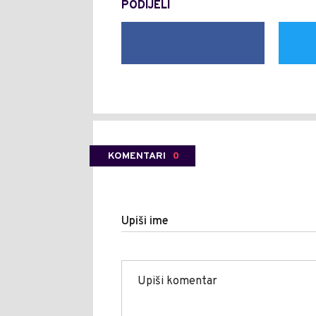
PODIJELI
KOMENTARI
0
Upiši ime