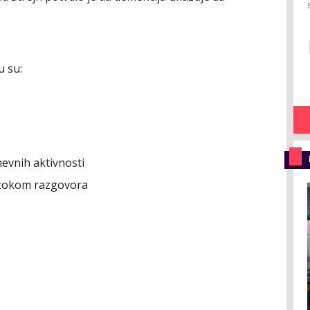
u su:
evnih aktivnosti
i tokom razgovora