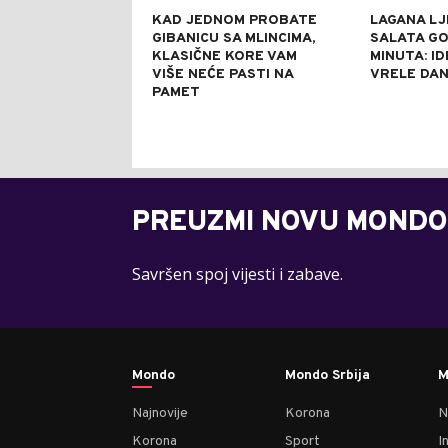
KAD JEDNOM PROBATE
LAGANA LJ
GIBANICU SA MLINCIMA,
SALATA GO
KLASIČNE KORE VAM
MINUTA: I
VIŠE NEĆE PASTI NA
VRELE DA
PAMET
PREUZMI NOVU MONDO
Savršen spoj vijesti i zabave.
Mondo
Mondo Srbija
M
Najnovije
Korona
N
Korona
Sport
I