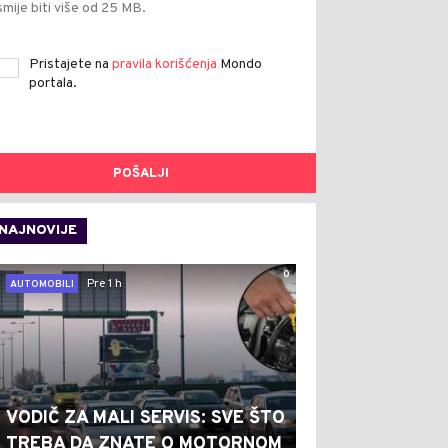
smije biti više od 25 MB.
Pristajete na
pravila korišćenja
Mondo
portala.
POŠALJI
NAJNOVIJE
0
Pre 1 h
AUTOMOBILI
VODIČ ZA MALI SERVIS: SVE ŠTO
TREBA DA ZNATE O MOTORNOM