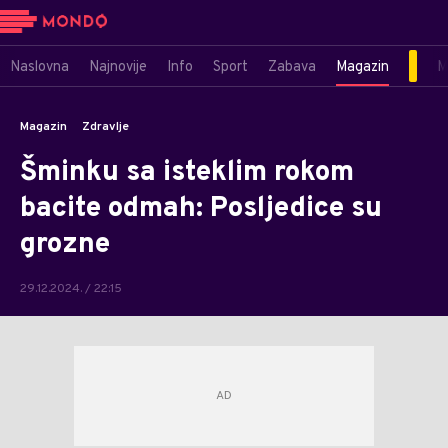
Naslovna
Najnovije
Info
Sport
Zabava
Magazin
M
Magazin
Zdravlje
Šminku sa isteklim rokom
bacite odmah: Posljedice su
grozne
29.12.2024. / 22:15