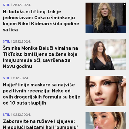
0
STIL
28.12.2024.
|
Ni botoks ni lifting, trik je
jednostavan: Caka u šminkanju
kojom Nikol Kidman skida godine
sa lica
0
STIL
25.12.2024.
|
Šminka Monike Beluči viralna na
TikToku: Izmišljena za žene koje
imaju smeđe oči, savršena za
Novu godinu
0
STIL
11.12.2024.
|
Najjeftinije maskare sa najviše
pozitivnih recenzija: Neke od
ovih drogerijskih formula su bolje
od 10 puta skupljih
0
STIL
02.12.2024.
|
Zaboravite na ruževe i sjajeve:
Njegujući balzami koji 'pumpaju'