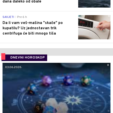
dana daleko od obale
0
SAVJETI
Pre 6 h
|
Da li vam veš-mašina "skače" po
kupatilu? Uz jednostavan trik
centrifuga će biti mnogo tiša
DNEVNI HOROSKOP
0
03.06.2026.