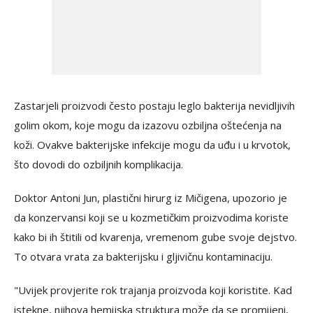
Zastarjeli proizvodi često postaju leglo bakterija nevidljivih
golim okom, koje mogu da izazovu ozbiljna oštećenja na
koži. Ovakve bakterijske infekcije mogu da uđu i u krvotok,
što dovodi do ozbiljnih komplikacija.
Doktor Antoni Jun, plastični hirurg iz Mičigena, upozorio je
da konzervansi koji se u kozmetičkim proizvodima koriste
kako bi ih štitili od kvarenja, vremenom gube svoje dejstvo.
To otvara vrata za bakterijsku i gljivičnu kontaminaciju.
"Uvijek provjerite rok trajanja proizvoda koji koristite. Kad
istekne, njihova hemijska struktura može da se promijeni,