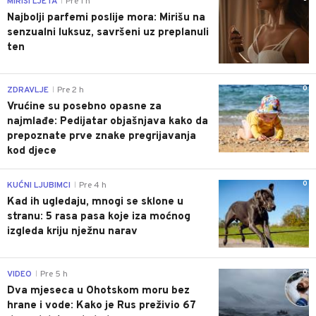
MIRISI LJETA
Pre 1 h
|
Najbolji parfemi poslije mora: Mirišu na
senzualni luksuz, savršeni uz preplanuli
ten
0
ZDRAVLJE
Pre 2 h
|
Vrućine su posebno opasne za
najmlađe: Pedijatar objašnjava kako da
prepoznate prve znake pregrijavanja
kod djece
0
KUĆNI LJUBIMCI
Pre 4 h
|
Kad ih ugledaju, mnogi se sklone u
stranu: 5 rasa pasa koje iza moćnog
izgleda kriju nježnu narav
0
VIDEO
Pre 5 h
|
Dva mjeseca u Ohotskom moru bez
hrane i vode: Kako je Rus preživio 67