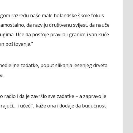
rugom razredu naše male holandske škole fokus
samostalno, da razviju društvenu svijest, da nauče
rugima. Uče da postoje pravila i granice i van kuće
un poštovanja.“
edjeljne zadatke, poput slikanja jesenjeg drveta
a.
radio i da je završio sve zadatke – a zapravo je
arajući… i učeći", kaže ona i dodaje da budućnost