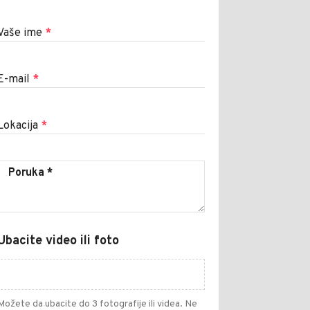
Vaše ime
*
E-mail
*
Lokacija
*
Ubacite video ili foto
Možete da ubacite do 3 fotografije ili videa. Ne