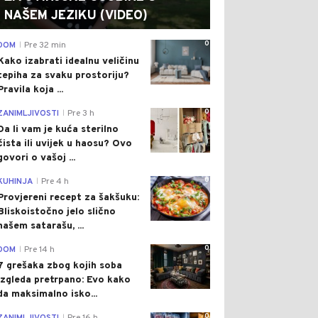
NAŠEM JEZIKU (VIDEO)
0
DOM
Pre 32 min
|
Kako izabrati idealnu veličinu
tepiha za svaku prostoriju?
Pravila koja ...
0
ZANIMLJIVOSTI
Pre 3 h
|
Da li vam je kuća sterilno
čista ili uvijek u haosu? Ovo
govori o vašoj ...
0
KUHINJA
Pre 4 h
|
Provjereni recept za šakšuku:
Bliskoistočno jelo slično
našem satarašu, ...
0
DOM
Pre 14 h
|
7 grešaka zbog kojih soba
izgleda pretrpano: Evo kako
da maksimalno isko...
0
|