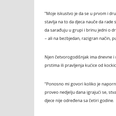
"Moje iskustvo je da se u prvom i d
stavlja na to da djeca nauče da rade 
da sarađuju u grupi i brinu jedni o d
– ali na bezbjedan, razigran način, p
Njen četvorogodišnjak ima dnevne i n
prstima ili pravljenja kućice od kockic
"Ponosno mi govori koliko je naporno 
proveo nedjelju dana igrajući se, stv
djece nije određena sa četiri godine.