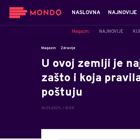
NASLOVNA
NAJNOVIJE
Magazin:
NAJNOVIJE
KU
Magazin
Zdravlje
U ovoj zemlji je naj
zašto i koja pravi
poštuju
16.05.2025. / 12:59