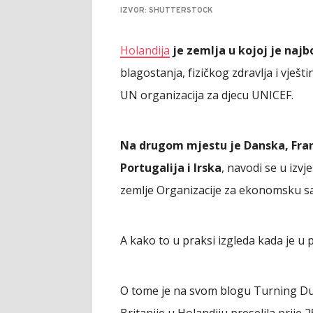
IZVOR: SHUTTERSTOCK
Holandija
je zemlja u kojoj je najbo
blagostanja, fizičkog zdravlja i vješti
UN organizacija za djecu UNICEF.
Na drugom mjestu je Danska, Franc
Portugalija i Irska
, navodi se u izv
zemlje Organizacije za ekonomsku sar
A kako to u praksi izgleda kada je u 
O tome je na svom blogu Turning Dut
Britanije u Holandiju preselila prije 