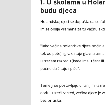
1. U školama u Holan
budu djeca
Holandskoj djeci se dopušta da se fok
im se obilje vremena za tu važnu akti
"Iako većina holandske djece počinje
tek od pete), igra ostaje glavna tema 
u trećem razredu (kada imaju šest il
počnu da čitaju i pišu".
Temelji se postavljaju u ranijim razr
dođu u treći razred, većina djece je v
bez pritiska.