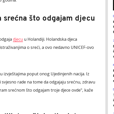
m srećna što odgajam djecu
 odgaja
djecu
u Holandiji. Holandska djeca
istraživanjima o sreći, a ovo nedavno UNICEF-ovo
 u izvještajima poput onog Ujedinjenih nacija. Iz
 svjesno rade na tome da odgajaju srećnu, zdravu
atram srećnom što odgajam troje djece ovde", kaže