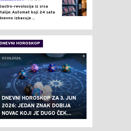
ZANIMLJIVOSTI
Pre 16 h
Gastro-revolucija iz srca
Italije: Automat koji 24 sata
dnevno izbacuje ...
DNEVNI HOROSKOP
0
03.06.2026.
DNEVNI HOROSKOP ZA 3. JUN
2026: JEDAN ZNAK DOBIJA
NOVAC KOJI JE DUGO ČEK...