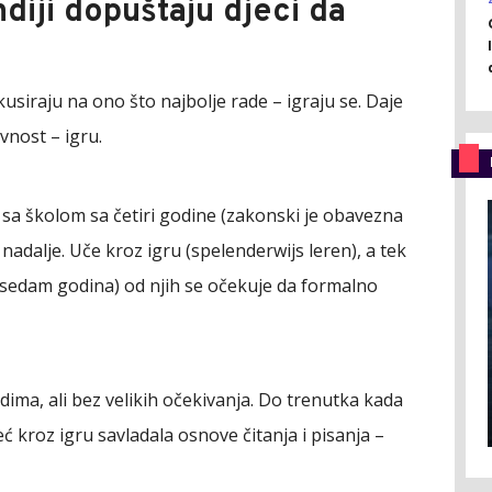
diji dopuštaju djeci da
usiraju na ono što najbolje rade – igraju se. Daje
vnost – igru.
 sa školom sa četiri godine (zakonski je obavezna
nadalje. Uče kroz igru (spelenderwijs leren), a tek
i sedam godina) od njih se očekuje da formalno
edima, ali bez velikih očekivanja. Do trenutka kada
eć kroz igru savladala osnove čitanja i pisanja –