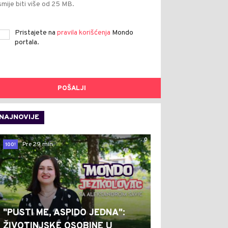
smije biti više od 25 MB.
Pristajete na
pravila korišćenja
Mondo
portala.
POŠALJI
NAJNOVIJE
0
Pre 29 min
100!
"PUSTI ME, ASPIDO JEDNA":
ŽIVOTINJSKE OSOBINE U