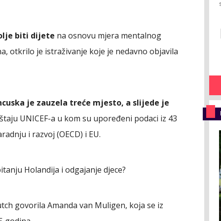
lje biti dijete
na osnovu mjera mentalnog
na, otkrilo je istraživanje koje je nedavno objavila
uska je zauzela treće mjesto, a slijede je
ještaju UNICEF-a u kom su upoređeni podaci iz 43
adnju i razvoj (OECD) i EU.
pitanju Holandija i odgajanje djece?
ch govorila Amanda van Muligen, koja se iz
25 godina.