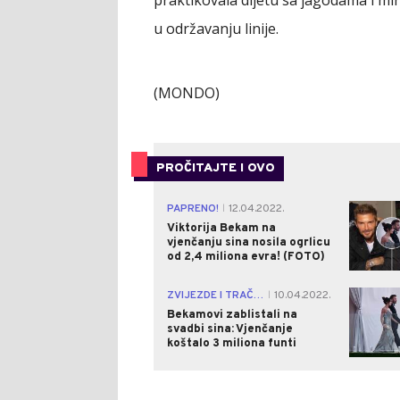
u održavanju linije.
(MONDO)
PROČITAJTE I OVO
PAPRENO!
12.04.2022.
|
Viktorija Bekam na
vjenčanju sina nosila ogrlicu
od 2,4 miliona evra! (FOTO)
ZVIJEZDE I TRAČEVI
10.04.2022.
|
Bekamovi zablistali na
svadbi sina: Vjenčanje
koštalo 3 miliona funti