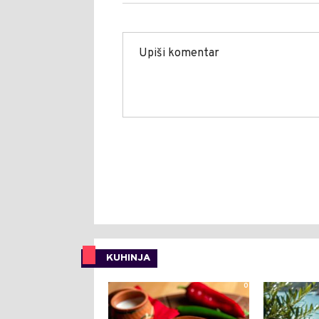
KUHINJA
0