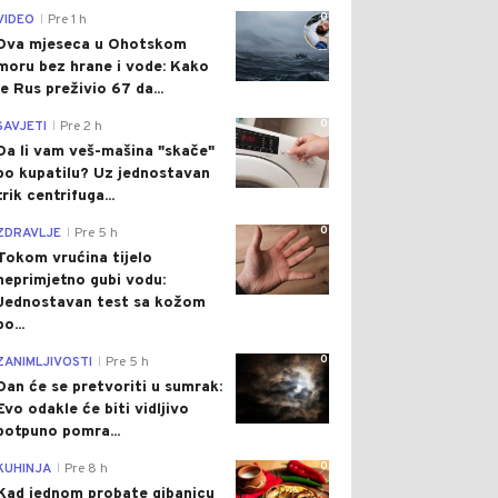
0
VIDEO
Pre 1 h
|
Dva mjeseca u Ohotskom
moru bez hrane i vode: Kako
je Rus preživio 67 da...
0
SAVJETI
Pre 2 h
|
Da li vam veš-mašina "skače"
po kupatilu? Uz jednostavan
trik centrifuga...
0
ZDRAVLJE
Pre 5 h
|
Tokom vrućina tijelo
neprimjetno gubi vodu:
Jednostavan test sa kožom
po...
0
ZANIMLJIVOSTI
Pre 5 h
|
Dan će se pretvoriti u sumrak:
Evo odakle će biti vidljivo
potpuno pomra...
0
KUHINJA
Pre 8 h
|
Kad jednom probate gibanicu