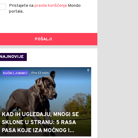
Pristajete na
pravila korišćenja
Mondo
portala.
POŠALJI
NAJNOVIJE
0
Pre 13 min
KUĆNI LJUBIMCI
KAD IH UGLEDAJU, MNOGI SE
SKLONE U STRANU: 5 RASA
PASA KOJE IZA MOĆNOG I...