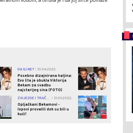
0
0
DA ILI NE?
10.04.2022.
|
Posebno dizajnirana haljina:
Evo šta je obukla Viktorija
Bekam za svadbu
najstarijeg sina (FOTO)
0
0
ZVIJEZDE I TRAČEVI
31.03.2022.
|
Opljačkani Bekamovi -
lopovi provalili dok su bili u
kući!