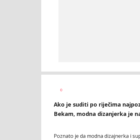
Dragana
AUTOR
0
Božić
Ako je suditi po riječima najpoz
Bekam, modna dizanjerka je na
Poznato je da modna dizajnerka i su