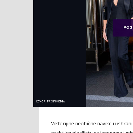
POG
IZVOR: PROFIMEDIA
Viktorijine neobične navike u ishran
praktikovala dijetu sa jagodama i min