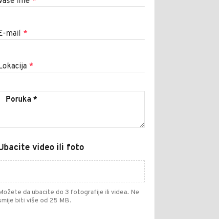
Vaše ime
*
E-mail
*
Lokacija
*
Ubacite video ili foto
Možete da ubacite do 3 fotografije ili videa. Ne
smije biti više od 25 MB.