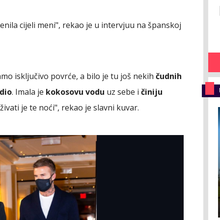
jenila cijeli meni", rekao je u intervjuu na španskoj
ramo isključivo povrće, a bilo je tu još nekih
čudnih
idio
. Imala je
kokosovu vodu
uz sebe i
činiju
ivati je te noći", rekao je slavni kuvar.