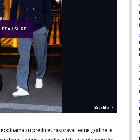
LEDAJ SLIKE
Br. slika: 7
i godinama su predmet rasprava. Jedne godine je
eralnom vodom, a tvrdila je i da joj sirće pomaže