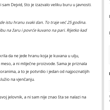
 sam Dejvid, što je izazvalo veliku buru u javnosti.
de istu hranu svaki dan. To traje već 25 godina.
bu na žaru i povrće kuvano na pari. Rijetko kad
rila da ne jede hranu koja je kuvana u ulju,
meso, a ni mliječne proizvode. Sama je priznala
anima, a to je potvrdio i jedan od najpoznatijih
služio na vjenčanju.
oj jelovnik, a ni sam nije znao šta se nalazi na