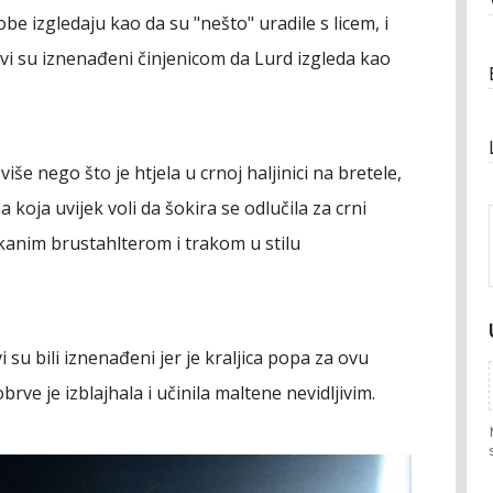
obe izgledaju kao da su "nešto" uradile s licem, i
vi su iznenađeni činjenicom da Lurd izgleda kao
više nego što je htjela u crnoj haljinici na bretele,
 koja uvijek voli da šokira se odlučila za crni
pkanim brustahlterom i trakom u stilu
i su bili iznenađeni jer je kraljica popa za ovu
brve je izblajhala i učinila maltene nevidljivim.