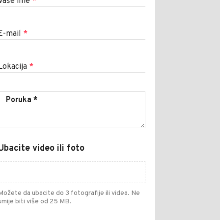
Vaše ime
*
E-mail
*
Lokacija
*
Ubacite video ili foto
Možete da ubacite do 3 fotografije ili videa. Ne
smije biti više od 25 MB.