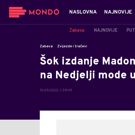
NASLOVNA
NAJNOVIJE
Zabava:
NAJNOVIJE
PUT
Zabava
Zvijezde i tračevi
Šok izdanje Madon
na Nedjelji mode 
15.09.2022. / 09:39