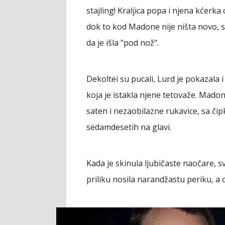
stajling! Kraljica popa i njena kćerka 
dok to kod Madone nije ništa novo, s
da je išla "pod nož".
Dekoltei su pucali, Lurd je pokazala i 
koja je istakla njene tetovaže. Madona
saten i nezaobilazne rukavice, sa či
sedamdesetih na glavi.
Kada je skinula ljubičaste naočare, sv
priliku nosila narandžastu periku, a o