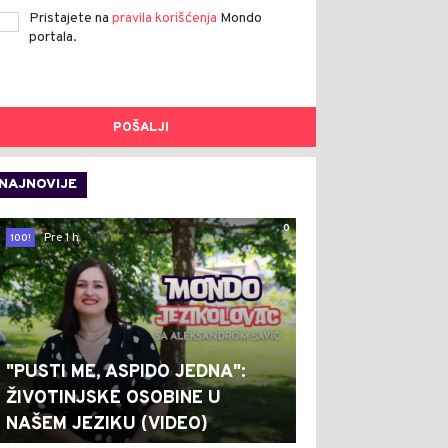
Pristajete na
pravila korišćenja
Mondo
portala.
POŠALJI
NAJNOVIJE
0
Pre 1 h
100!
"PUSTI ME, ASPIDO JEDNA":
ŽIVOTINJSKE OSOBINE U
NAŠEM JEZIKU (VIDEO)