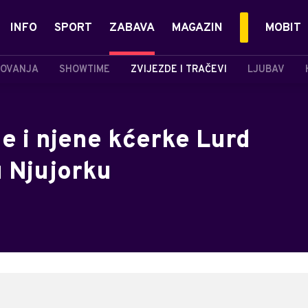
INFO
SPORT
ZABAVA
MAGAZIN
MOBIT
OVANJA
SHOWTIME
ZVIJEZDE I TRAČEVI
LJUBAV
e i njene kćerke Lurd
u Njujorku