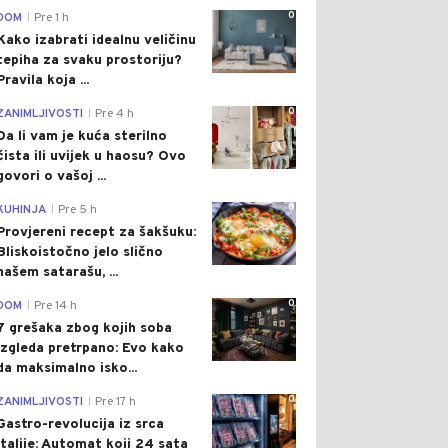
0
DOM
Pre 1 h
|
Kako izabrati idealnu veličinu
tepiha za svaku prostoriju?
Pravila koja ...
0
ZANIMLJIVOSTI
Pre 4 h
|
Da li vam je kuća sterilno
čista ili uvijek u haosu? Ovo
govori o vašoj ...
0
KUHINJA
Pre 5 h
|
Provjereni recept za šakšuku:
Bliskoistočno jelo slično
našem satarašu, ...
0
DOM
Pre 14 h
|
7 grešaka zbog kojih soba
izgleda pretrpano: Evo kako
da maksimalno isko...
0
ZANIMLJIVOSTI
Pre 17 h
|
Gastro-revolucija iz srca
Italije: Automat koji 24 sata