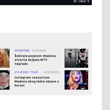
Br. slika: 5
0
0
SHOWTIME
13.09.2021.
|
Šokirala pojavom: Madona
otvorila dodjelu MTV
nagrada
0
0
ZVIJEZDE I TRAČEVI
30.07.2020.
|
Instagram cenzurisao
Madonu zbog lažne objave o
koroni