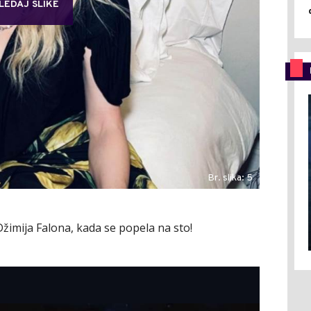
LEDAJ SLIKE
Br. slika: 5
 Džimija Falona, kada se popela na sto!