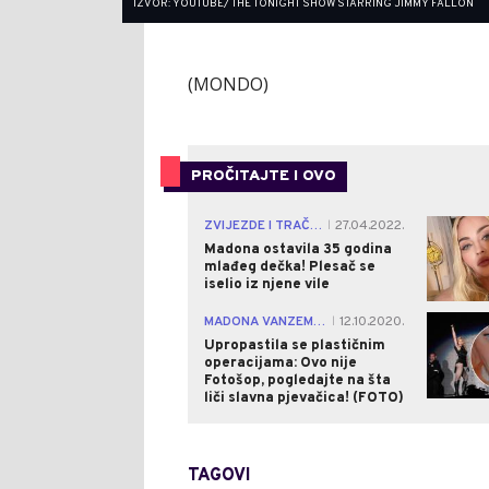
IZVOR: YOUTUBE/ THE TONIGHT SHOW STARRING JIMMY FALLON
(MONDO)
PROČITAJTE I OVO
ZVIJEZDE I TRAČEVI
27.04.2022.
|
Madona ostavila 35 godina
mlađeg dečka! Plesač se
iselio iz njene vile
MADONA VANZEMALJAC!
12.10.2020.
|
Upropastila se plastičnim
operacijama: Ovo nije
Fotošop, pogledajte na šta
liči slavna pjevačica! (FOTO)
TAGOVI