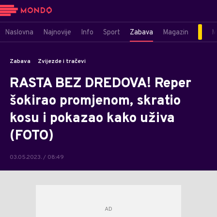
Naslovna
Najnovije
Info
Sport
Zabava
Magazin
M
Zabava
Zvijezde i tračevi
RASTA BEZ DREDOVA! Reper
šokirao promjenom, skratio
kosu i pokazao kako uživa
(FOTO)
03.05.2023. / 08:49