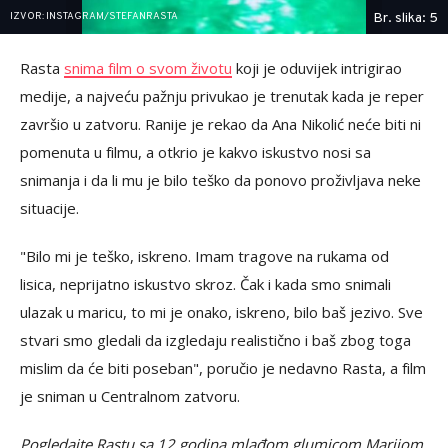
IZVOR: INSTAGRAM/STEFANRASTA
Br. slika: 5
Rasta
snima film o svom životu
koji je oduvijek intrigirao
medije, a najveću pažnju privukao je trenutak kada je reper
završio u zatvoru. Ranije je rekao da Ana Nikolić neće biti ni
pomenuta u filmu, a otkrio je kakvo iskustvo nosi sa
snimanja i da li mu je bilo teško da ponovo proživljava neke
situacije.
"Bilo mi je teško, iskreno. Imam tragove na rukama od
lisica, neprijatno iskustvo skroz. Čak i kada smo snimali
ulazak u maricu, to mi je onako, iskreno, bilo baš jezivo. Sve
stvari smo gledali da izgledaju realistično i baš zbog toga
mislim da će biti poseban", poručio je nedavno Rasta, a film
je sniman u Centralnom zatvoru.
Pogledajte Rastu sa 12 godina mlađom glumicom Marijom