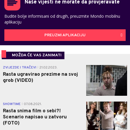
Naše vijesti ne morate da provjeravate
Budite bolje informisani od drugih, preuzmite Mondo mobilnu
aplikaciju
PREUZMI APLIKACIJU
MOŽDA ĆE VAS ZANIMATI
0
ZVIJEZDE I TRAČEVI
21.02.2023.
|
Rasta ugravirao prezime na svoj
grob (VIDEO)
0
SHOWTIME
07.08.2021.
|
Rasta snima film o sebi?!
Scenario napisao u zatvoru
(FOTO)