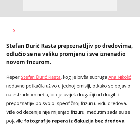
Dragana
AUTOR
0
Božić
Stefan Đurić Rasta prepoznatljiv po dredovima,
odlučio se na veliku promjenu i sve iznenadio
novom frizurom.
Reper
Stefan Đurić Rasta
, kog je bivša supruga
Ana Nikolić
nedavno potkačila uživo u jednoj emisiji, otkako se pojavio
na estradnom nebu, bio je uvijek drugačiji od drugih i
prepoznatljiv po svojoj specifičnoj frizuri u vidu dredova.
Više od decenije nije mijenjao frizuru, međutim sada su se
pojavile
fotografije repera iz đakuzija bez dredova
.