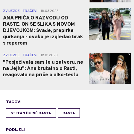
0
ZVIJEZDE I TRAČEVI
18.03.2023.
|
ANA PRIČA O RAZVODU OD
RASTE, ON SE SLIKA S NOVOM
DJEVOJKOM: Svađe, prepirke
gurkanja - ovako je izgledao brak
s reperom
0
ZVIJEZDE I TRAČEVI
18.01.2023.
|
"Posjećivala sam te u zatvoru, ne
na Jejlu": Ana brutalno o Rasti,
reagovala na priče o alko-testu
TAGOVI
STEFAN ĐURIĆ RASTA
RASTA
PODIJELI