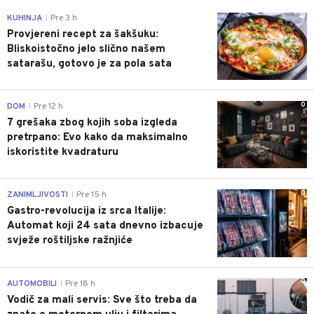
0
KUHINJA
Pre 3 h
|
Provjereni recept za šakšuku:
Bliskoistočno jelo slično našem
satarašu, gotovo je za pola sata
0
DOM
Pre 12 h
|
7 grešaka zbog kojih soba izgleda
pretrpano: Evo kako da maksimalno
iskoristite kvadraturu
0
ZANIMLJIVOSTI
Pre 15 h
|
Gastro-revolucija iz srca Italije:
Automat koji 24 sata dnevno izbacuje
svježe roštiljske ražnjiće
0
AUTOMOBILI
Pre 18 h
|
Vodič za mali servis: Sve što treba da