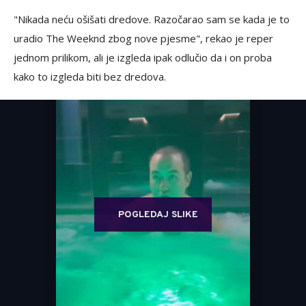
"Nikada neću ošišati dredove. Razočarao sam se kada je to
uradio The Weeknd zbog nove pjesme", rekao je reper
jednom prilikom, ali je izgleda ipak odlučio da i on proba
kako to izgleda biti bez dredova.
POGLEDAJ SLIKE