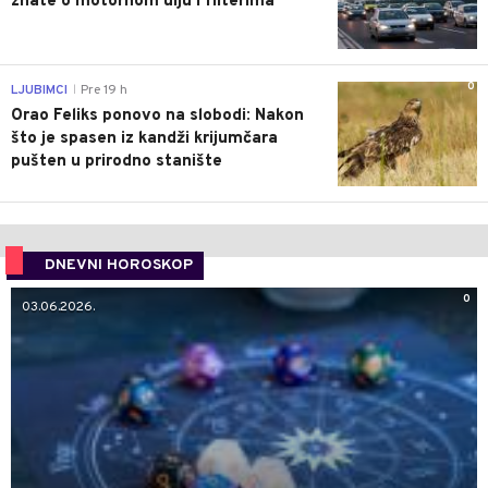
znate o motornom ulju i filterima
0
LJUBIMCI
Pre 19 h
|
Orao Feliks ponovo na slobodi: Nakon
što je spasen iz kandži krijumčara
pušten u prirodno stanište
DNEVNI HOROSKOP
0
03.06.2026.