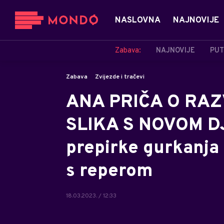
NASLOVNA
NAJNOVIJE
Zabava:
NAJNOVIJE
PUT
Zabava
Zvijezde i tračevi
ANA PRIČA O RAZ
SLIKA S NOVOM D
prepirke gurkanja 
s reperom
18.03.2023. / 12:33