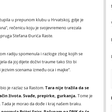
upila u prepunom klubu u Hrvatskoj, gdje je
o Ana", rečenicu koju je svojevremeno urezala
pruga Stefana Đurića Raste.
kom radiju spomenula i razloge zbog kojih se
jela da joj dijete doživi traume tako što bi
 jezivim scenama između oca i majke".
bio je razlaz sa Rastom.
Tara nije tražila da se
ačin života. Svađe, prepirke, gurkanja.
Tome je
. Tada je morao da dođe i kraj našem braku.
 posrnula Britni Spirs. Računam na DNK da će