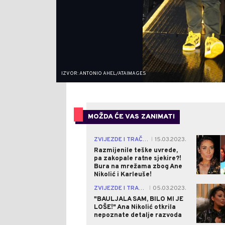
IZVOR: ANTONIO AHEL/ATAIMAGES
MOŽDA ĆE VAS ZANIMATI
ZVIJEZDE I TRAČEVI
15.03.2023.
|
Razmijenile teške uvrede,
pa zakopale ratne sjekire?!
Bura na mrežama zbog Ane
Nikolić i Karleuše!
ZVIJEZDE I TRAČEVI
05.03.2023.
|
"BAULJALA SAM, BILO MI JE
LOŠE!" Ana Nikolić otkrila
nepoznate detalje razvoda