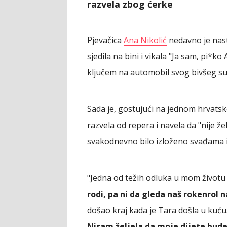
razvela zbog ćerke
Pjevačica
Ana Nikolić
nedavno je nast
sjedila na bini i vikala "Ja sam, pi*k
ključem na automobil svog bivšeg su
Sada je, gostujući na jednom hrvats
razvela od repera i navela da "nije žel
svakodnevno bilo izloženo svađama i
"Jedna od težih odluka u mom životu 
rodi, pa ni da gleda naš rokenrol n
došao kraj kada je Tara došla u kuću
Nisam željela da moje dijete bude