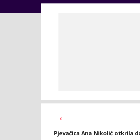
Dragana
AUTOR
0
Božić
Pjevačica Ana Nikolić otkrila 