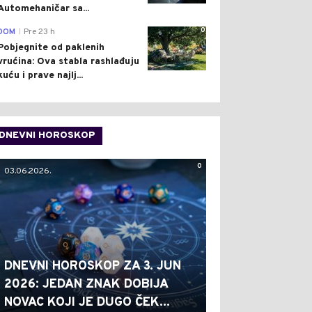
Automehaničar sa...
0
DOM
Pre 23 h
|
Pobjegnite od paklenih
vrućina: Ova stabla rashlađuju
kuću i prave najlj...
DNEVNI HOROSKOP
0
03.06.2026.
DNEVNI HOROSKOP ZA 3. JUN
2026: JEDAN ZNAK DOBIJA
NOVAC KOJI JE DUGO ČEK...