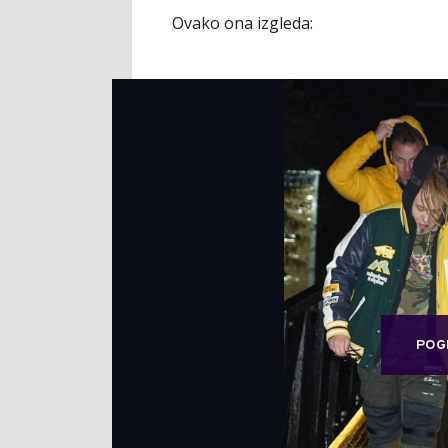
Ovako ona izgleda:
POG