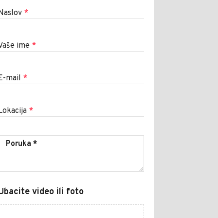
Naslov
*
Vaše ime
*
E-mail
*
Lokacija
*
Ubacite video ili foto