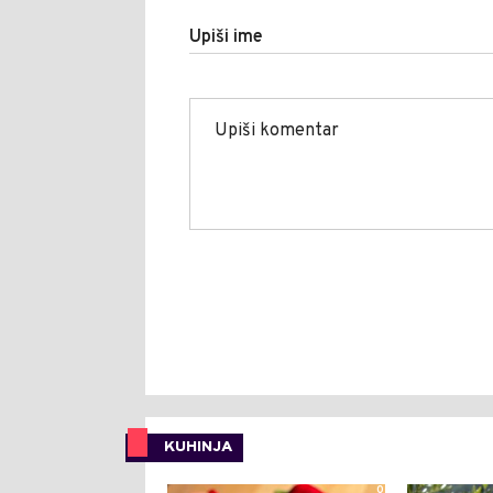
Upiši ime
KUHINJA
0