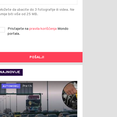
Možete da ubacite do 3 fotografije ili videa. Ne
smije biti više od 25 MB.
Pristajete na
pravila korišćenja
Mondo
portala.
POŠALJI
NAJNOVIJE
0
Pre 1 h
AUTOMOBILI