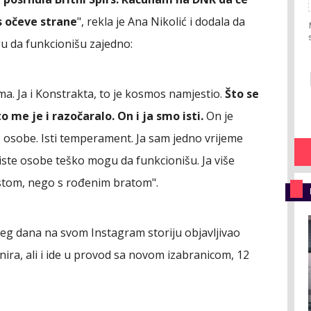
s očeve strane
", rekla je Ana Nikolić i dodala da
u da funkcionišu zajedno:
a. Ja i Konstrakta, to je kosmos namjestio.
Što se
o me je i razočaralo. On i ja smo isti.
On je
e osobe. Isti temperament. Ja sam jedno vrijeme
e iste osobe teško mogu da funkcionišu. Ja više
stom, nego s rođenim bratom".
jeg dana na svom Instagram storiju objavljivao
enira, ali i ide u provod sa novom izabranicom, 12