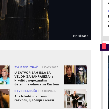
Br. slika: 8
0
0
ZVIJEZDE I TRAČEVI
10.03.2023.
|
U ZATVOR SAM IŠLA SA
VELOM ZA SAHRANE! Ana
Nikolić o nepoznatim
detaljima odnosa sa Rastom
0
0
OTVORILA DUŠU
04.03.2023.
|
Ana Nikolić otvoreno o
razvodu, liječenju i kćerki