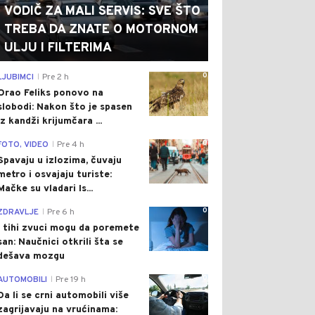
VODIČ ZA MALI SERVIS: SVE ŠTO
TREBA DA ZNATE O MOTORNOM
ULJU I FILTERIMA
0
LJUBIMCI
Pre 2 h
|
Orao Feliks ponovo na
slobodi: Nakon što je spasen
iz kandži krijumčara ...
0
FOTO, VIDEO
Pre 4 h
|
Spavaju u izlozima, čuvaju
metro i osvajaju turiste:
Mačke su vladari Is...
0
ZDRAVLJE
Pre 6 h
|
I tihi zvuci mogu da poremete
san: Naučnici otkrili šta se
dešava mozgu
0
AUTOMOBILI
Pre 19 h
|
Da li se crni automobili više
zagrijavaju na vrućinama: