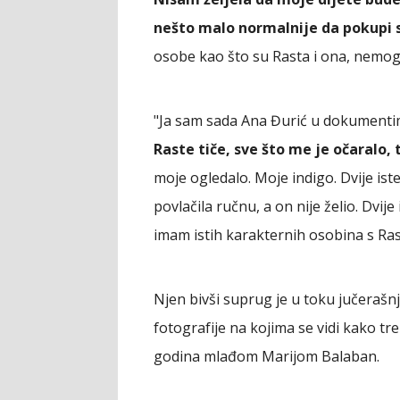
nešto malo normalnije da pokupi 
osobe kao što su Rasta i ona, nemog
"Ja sam sada Ana Đurić u dokumentim
Raste tiče, sve što me je očaralo, t
moje ogledalo. Moje indigo. Dvije ist
povlačila ručnu, a on nije želio. Dvij
imam istih karakternih osobina s Ra
Njen bivši suprug je u toku jučerašn
fotografije na kojima se vidi kako tr
godina mlađom Marijom Balaban.