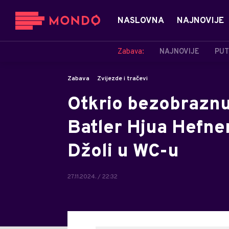
NASLOVNA
NAJNOVIJE
Zabava:
NAJNOVIJE
PUT
Zabava
Zvijezde i tračevi
Otkrio bezobraznu t
Batler Hjua Hefne
Džoli u WC-u
27.11.2024. / 22:32