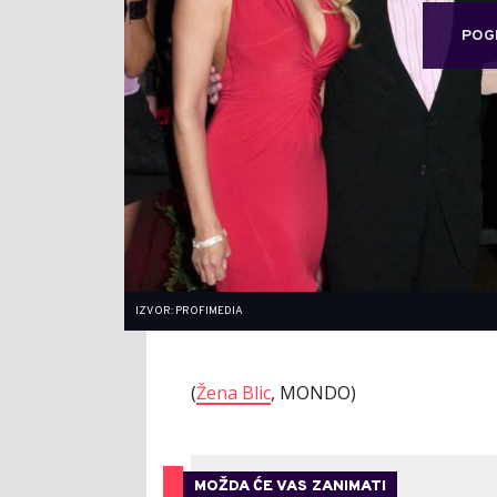
POG
IZVOR: PROFIMEDIA
(
Žena Blic
, MONDO)
MOŽDA ĆE VAS ZANIMATI