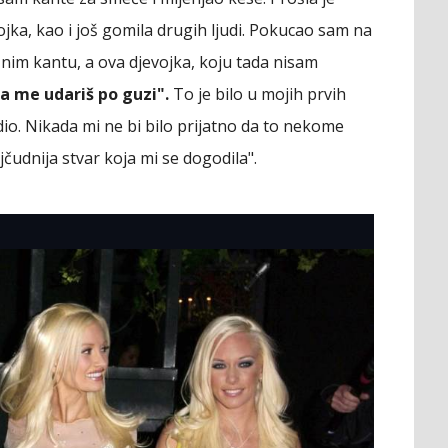
vojka, kao i još gomila drugih ljudi. Pokucao sam na
aznim kantu, a ova djevojka, koju tada nisam
da me udariš po guzi".
To je bilo u mojih prvih
io. Nikada mi ne bi bilo prijatno da to nekome
ajčudnija stvar koja mi se dogodila".