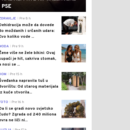
PSE
0
ZDRAVLJE
Pre 8 h
|
Dehidracija može da dovede
do moždanih i srčanih udara:
Evo koliko vode ...
0
MODA
Pre 9 h
|
Žene više ne žele bikini: Ovaj
kupaći je hit, sakriva stomak,
a nosi se ...
0
DOM
Pre 15 h
|
Šveđanka napravila tuš u
dvorištu: Od starog materijala
iz kuće stvorila...
0
FOTO
Pre 16 h
|
Da li se gradi novo svjetsko
čudo? Zgrada od 240 miliona
evra ne liči ni...
0
|