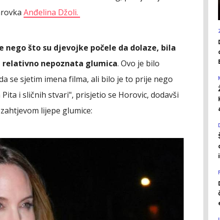
karovka
Anđelina Džoli.
je nego što su djevojke počele da dolaze, bila
ku relativno nepoznata glumica
. Ovo je bilo
a se sjetim imena filma, ali bilo je to prije nego
Pita i sličnih stvari", prisjetio se Horovic, dodavši
zahtjevom lijepe glumice: