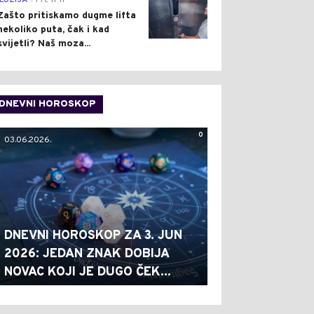
ILUZIJA
Pre 17 h
Zašto pritiskamo dugme lifta
nekoliko puta, čak i kad
svijetli? Naš moza...
DNEVNI HOROSKOP
0
03.06.2026.
DNEVNI HOROSKOP ZA 3. JUN
2026: JEDAN ZNAK DOBIJA
NOVAC KOJI JE DUGO ČEK...