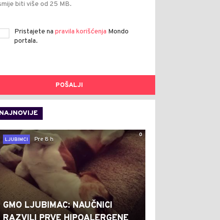
smije biti više od 25 MB.
Pristajete na
pravila korišćenja
Mondo
portala.
POŠALJI
NAJNOVIJE
0
Pre 8 h
LJUBIMCI
GMO LJUBIMAC: NAUČNICI
RAZVILI PRVE HIPOALERGENE