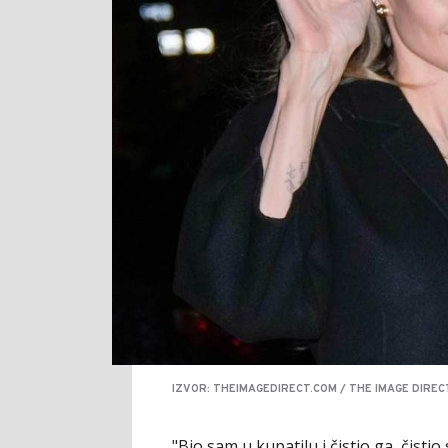
IZVOR: THEIMAGEDIRECT.COM / THE IMAGE DIREC
"Bio sam u kupatilu i čistio ga, čisti