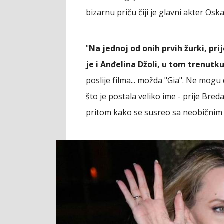
bizarnu priču čiji je glavni akter Os
"
Na jednoj od onih prvih žurki, pri
je i Anđelina Džoli, u tom trenut
poslije filma... možda "Gia". Ne mogu d
što je postala veliko ime - prije Breda 
pritom kako se susreo sa neobičnim 