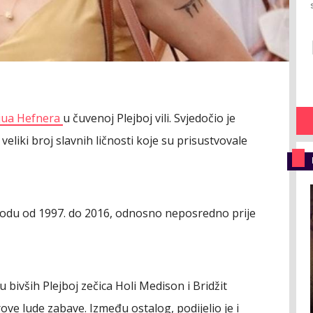
jua Hefnera
u čuvenoj Plejboj vili. Svjedočio je
eliki broj slavnih ličnosti koje su prisustvovale
riodu od 1997. do 2016, odnosno neposredno prije
bivših Plejboj zečica Holi Medison i Bridžit
e lude zabave. Između ostalog, podijelio je i