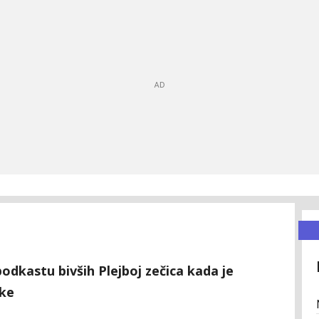
odkastu bivših Plejboj zečica kada je
vke