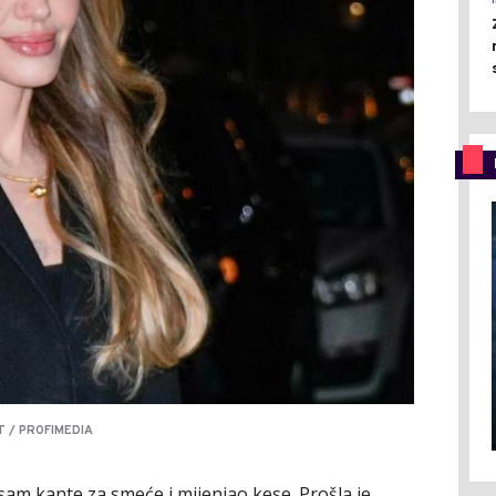
T / PROFIMEDIA
o sam kante za smeće i mijenjao kese. Prošla je