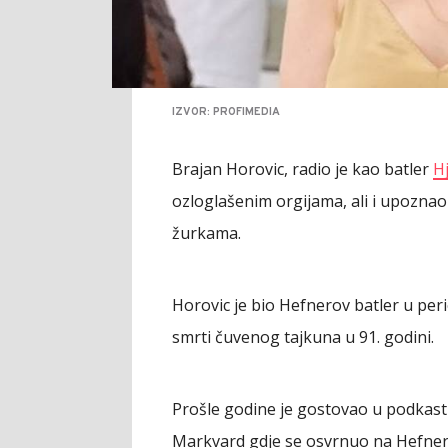
IZVOR: PROFIMEDIA
Brajan Horovic, radio je kao batler
H
ozloglašenim orgijama, ali i upoznao v
žurkama.
Horovic je bio Hefnerov batler u pe
smrti čuvenog tajkuna u 91. godini.
Prošle godine je gostovao u podkastu 
Markvard gdje se osvrnuo na Hefnerov