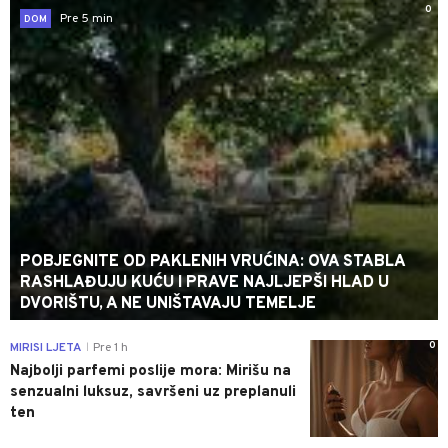
0
Pre 5 min
DOM
POBJEGNITE OD PAKLENIH VRUĆINA: OVA STABLA
RASHLAĐUJU KUĆU I PRAVE NAJLJEPŠI HLAD U
DVORIŠTU, A NE UNIŠTAVAJU TEMELJE
0
MIRISI LJETA
Pre 1 h
|
Najbolji parfemi poslije mora: Mirišu na
senzualni luksuz, savršeni uz preplanuli
ten