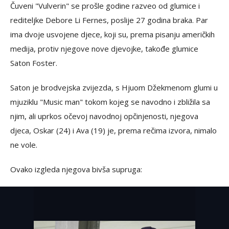
Čuveni "Vulverin" se prošle godine razveo od glumice i
rediteljke Debore Li Fernes, poslije 27 godina braka. Par
ima dvoje usvojene djece, koji su, prema pisanju američkih
medija, protiv njegove nove djevojke, takođe glumice
Saton Foster.
Saton je brodvejska zvijezda, s Hjuom Džekmenom glumi u
mjuziklu "Music man" tokom kojeg se navodno i zbližila sa
njim, ali uprkos očevoj navodnoj opčinjenosti, njegova
djeca, Oskar (24) i Ava (19) je, prema rečima izvora, nimalo
ne vole.
Ovako izgleda njegova bivša supruga: