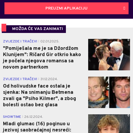
PREUZMI APLIKACIJU
MOŽDA ĆE VAS ZANIMATI
0
ZVIJEZDE I TRAČEVI
02.01.2025.
|
"Pomiješala me je sa Džordžom
Klunijem": Ričard Gir otkrio kako
je počela njegova romansa sa
novom partnerkom
0
ZVIJEZDE I TRAČEVI
31.12.2024.
|
Od holivudske face ostala je
sjenka: Na snimanju Betmena
zvali ga "Psiho Kilmer", a zbog
bolesti ostao bez glasa
0
SHOWTIME
26.12.2024.
|
Mladi glumac (16) poginuo u
jezivoj saobraćajnoj nesreći: