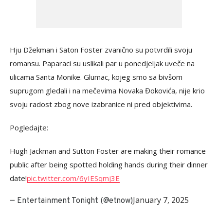
Hju Džekman i Saton Foster zvanično su potvrdili svoju
romansu. Paparaci su uslikali par u ponedjeljak uveče na
ulicama Santa Monike. Glumac, kojeg smo sa bivšom
suprugom gledali i na mečevima Novaka Đokovića, nije krio
svoju radost zbog nove izabranice ni pred objektivima.
Pogledajte:
Hugh Jackman and Sutton Foster are making their romance
public after being spotted holding hands during their dinner
date!
pic.twitter.com/6yIESqmj3E
January 7, 2025
— Entertainment Tonight (@etnow)