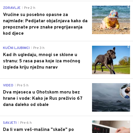
0
ZDRAVLJE
Pre 2 h
|
Vrućine su posebno opasne za
najmlađe: Pedijatar objašnjava kako da
prepoznate prve znake pregrijavanja
kod djece
0
KUĆNI LJUBIMCI
Pre 3 h
|
Kad ih ugledaju, mnogi se sklone u
stranu: 5 rasa pasa koje iza moćnog
izgleda kriju nježnu narav
0
VIDEO
Pre 5 h
|
Dva mjeseca u Ohotskom moru bez
hrane i vode: Kako je Rus preživio 67
dana daleko od obale
0
SAVJETI
Pre 6 h
|
Da li vam veš-mašina "skače" po