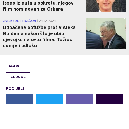
Ispao iz auta u pokretu, njegov
film nominovan za Oskara
0
ZVIJEZDE I TRAČEVI
24.12.2024.
|
Odbačene optužbe protiv Aleka
Boldvina nakon što je ubio
djevojku na setu filma: Tužioci
donijeli odluku
TAGOVI
GLUMAC
PODIJELI