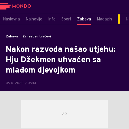
Naslovna
Najnovije
Info
Sport
Zabava
Magazin
M
Zabava
Zvijezde i tračevi
Nakon razvoda našao utjehu:
Hju Džekmen uhvaćen sa
mlađom djevojkom
09.01.2025. / 09:14