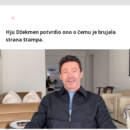
Dragana
AUTOR
0
Tomašević
Hju Džekmen potvrdio ono o čemu je brujala
strana štampa.