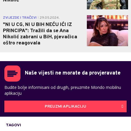
Nikolić
0
ZVIJEZDE I TRAČEVI
29.05.2024.
|
"NI U CG, NI U BIH NEĆU IĆI IZ
PRINCIPA": Tražili da se Ana
Nikolić zabrani u BiH, pjevačica
oštro reagovala
Naše vijesti ne morate da provjeravate
Budite bolje informisani od drugih, preuzmite Mondo mobilnu
aplikaciju
PREUZMI APLIKACIJU
TAGOVI