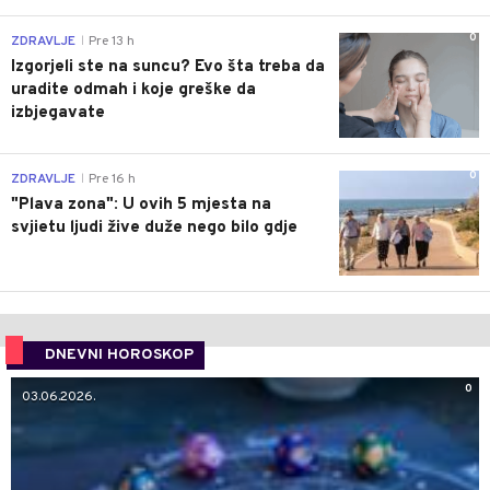
0
ZDRAVLJE
Pre 13 h
|
Izgorjeli ste na suncu? Evo šta treba da
uradite odmah i koje greške da
izbjegavate
0
ZDRAVLJE
Pre 16 h
|
"Plava zona": U ovih 5 mjesta na
svjietu ljudi žive duže nego bilo gdje
DNEVNI HOROSKOP
0
03.06.2026.