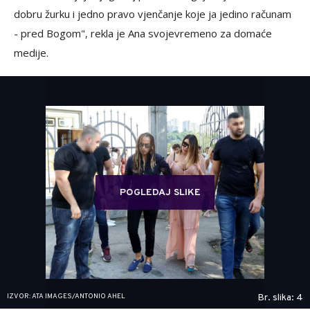
dobru žurku i jedno pravo vjenčanje koje ja jedino računam
- pred Bogom", rekla je Ana svojevremeno za domaće
medije.
POGLEDAJ SLIKE
IZVOR: ATA IMAGES/ANTONIO AHEL
Br. slika: 4