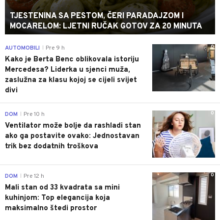
TJESTENINA SA PESTOM, ČERI PARADAJZOM I
MOCARELOM: LJETNI RUČAK GOTOV ZA 20 MINUTA
0
AUTOMOBILI
Pre 9 h
|
Kako je Berta Benc oblikovala istoriju
Mercedesa? Liderka u sjenci muža,
zaslužna za klasu kojoj se cijeli svijet
divi
0
DOM
Pre 10 h
|
Ventilator može bolje da rashladi stan
ako ga postavite ovako: Jednostavan
trik bez dodatnih troškova
0
DOM
Pre 12 h
|
Mali stan od 33 kvadrata sa mini
kuhinjom: Top elegancija koja
maksimalno štedi prostor