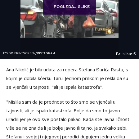
POGLEDAJ SLIKE
IZVOR: PRINTSCREEN/INSTAGRAM
Br. slika: 5
Ana Nikolić je bila udata za repera Stefana Đurića Rastu, s
kojim je dobila kćerku Taru. Jednom prilikom je rekla da su
se vjenčali u tajnosti, "ali je ispala katastrofa".
"Mislila sam da je prednost to što smo se vjenčali u
tajnosti, ali je ispalo katastrofa. Bolje da smo to javno
uradili jer je ovo sve postalo pakao. Kada ste javna ličnost
više se ne zna da li je bolje javno ili tajno. Ja svakako sebi,
Stefanu i svojoj i njegovoj porodici dugujem jednu veliku