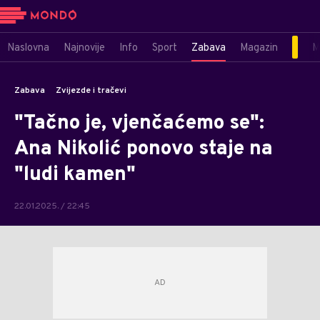
Naslovna
Najnovije
Info
Sport
Zabava
Magazin
M
Zabava
Zvijezde i tračevi
"Tačno je, vjenčaćemo se":
Ana Nikolić ponovo staje na
"ludi kamen"
22.01.2025. / 22:45