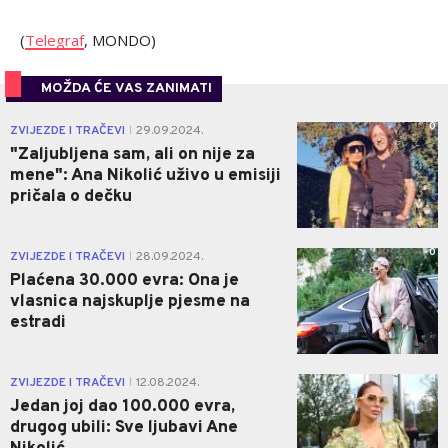
(
Telegraf
, MONDO)
MOŽDA ĆE VAS ZANIMATI
0
ZVIJEZDE I TRAČEVI
29.09.2024.
|
"Zaljubljena sam, ali on nije za
mene": Ana Nikolić uživo u emisiji
pričala o dečku
0
ZVIJEZDE I TRAČEVI
28.09.2024.
|
Plaćena 30.000 evra: Ona je
vlasnica najskuplje pjesme na
estradi
0
ZVIJEZDE I TRAČEVI
12.08.2024.
|
Jedan joj dao 100.000 evra,
drugog ubili: Sve ljubavi Ane