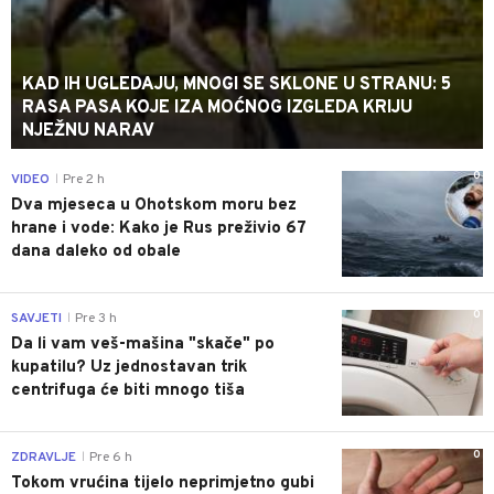
KAD IH UGLEDAJU, MNOGI SE SKLONE U STRANU: 5
RASA PASA KOJE IZA MOĆNOG IZGLEDA KRIJU
NJEŽNU NARAV
0
VIDEO
Pre 2 h
|
Dva mjeseca u Ohotskom moru bez
hrane i vode: Kako je Rus preživio 67
dana daleko od obale
0
SAVJETI
Pre 3 h
|
Da li vam veš-mašina "skače" po
kupatilu? Uz jednostavan trik
centrifuga će biti mnogo tiša
0
ZDRAVLJE
Pre 6 h
|
Tokom vrućina tijelo neprimjetno gubi