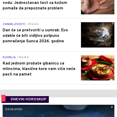
vodu: Jednostavan test sa kožom
pomaže da prepoznate problem
0
ZANIMLJIVOSTI
Pre 6 h
|
Dan će se pretvoriti u sumrak: Evo
odakle će biti vidljivo potpuno
pomračenje Sunca 2026. godine
0
KUHINJA
Pre 8 h
|
Kad jednom probate gibanicu sa
mlincima, klasične kore vam više neće
pasti na pamet
DNEVNI HOROSKOP
0
03.06.2026.