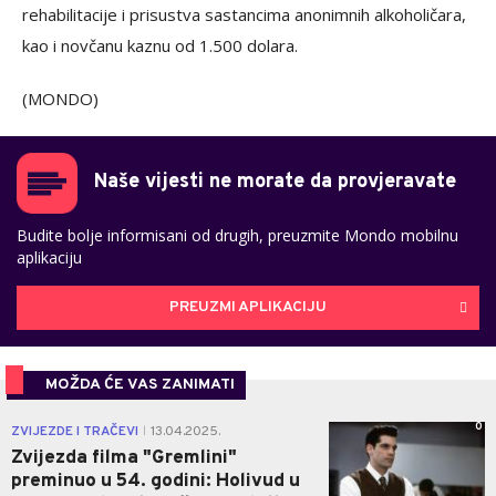
rehabilitacije i prisustva sastancima anonimnih alkoholičara,
kao i novčanu kaznu od 1.500 dolara.
(MONDO)
Naše vijesti ne morate da provjeravate
Budite bolje informisani od drugih, preuzmite Mondo mobilnu
aplikaciju
PREUZMI APLIKACIJU
MOŽDA ĆE VAS ZANIMATI
0
ZVIJEZDE I TRAČEVI
13.04.2025.
|
Zvijezda filma "Gremlini"
preminuo u 54. godini: Holivud u