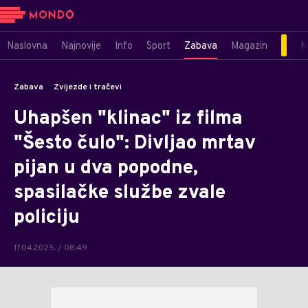
Naslovna
Najnovije
Info
Sport
Zabava
Magazin
M
Zabava
Zvijezde i tračevi
Uhapšen "klinac" iz filma
"Šesto čulo": Divljao mrtav
pijan u dva popodne,
spasilačke službe zvale
policiju
17.04.2025. / 08:49