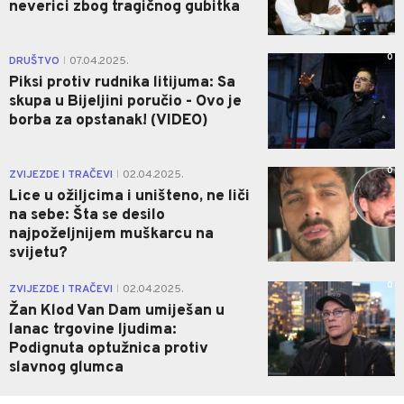
neverici zbog tragičnog gubitka
0
DRUŠTVO
07.04.2025.
|
Piksi protiv rudnika litijuma: Sa
skupa u Bijeljini poručio - Ovo je
borba za opstanak! (VIDEO)
0
ZVIJEZDE I TRAČEVI
02.04.2025.
|
Lice u ožiljcima i uništeno, ne liči
na sebe: Šta se desilo
najpoželjnijem muškarcu na
svijetu?
0
ZVIJEZDE I TRAČEVI
02.04.2025.
|
Žan Klod Van Dam umiješan u
lanac trgovine ljudima:
Podignuta optužnica protiv
slavnog glumca