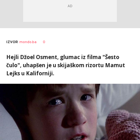
0
IZVOR
mondo.ba
Hejli Džoel Osment, glumac iz filma "Šesto
čulo", uhapšen je u skijaškom rizortu Mamut
Lejks u Kaliforniji.