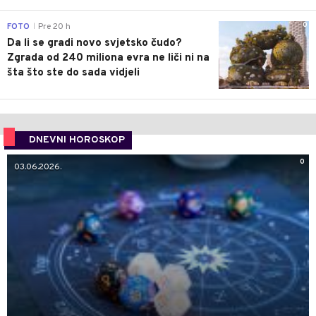
0
FOTO
Pre 20 h
|
Da li se gradi novo svjetsko čudo?
Zgrada od 240 miliona evra ne liči ni na
šta što ste do sada vidjeli
DNEVNI HOROSKOP
0
03.06.2026.