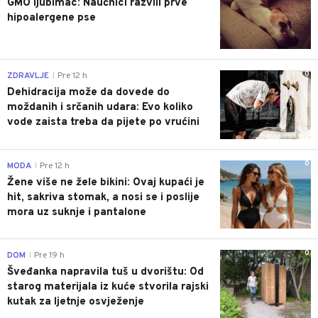
GMO ljubimac: Naučnici razvili prve
hipoalergene pse
0
ZDRAVLJE
Pre 12 h
|
Dehidracija može da dovede do
moždanih i srčanih udara: Evo koliko
vode zaista treba da pijete po vrućini
0
MODA
Pre 12 h
|
Žene više ne žele bikini: Ovaj kupaći je
hit, sakriva stomak, a nosi se i poslije
mora uz suknje i pantalone
0
DOM
Pre 19 h
|
Šveđanka napravila tuš u dvorištu: Od
starog materijala iz kuće stvorila rajski
kutak za ljetnje osvježenje