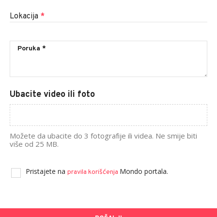
Lokacija
*
Ubacite video ili foto
Možete da ubacite do 3 fotografije ili videa. Ne smije biti
više od 25 MB.
Pristajete na
Mondo portala.
pravila korišćenja