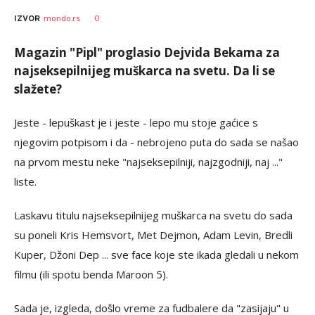
0
IZVOR
mondo.rs
Magazin "Pipl" proglasio Dejvida Bekama za
najseksepilnijeg muškarca na svetu. Da li se
slažete?
Jeste - lepuškast je i jeste - lepo mu stoje gaćice s
njegovim potpisom i da - nebrojeno puta do sada se našao
na prvom mestu neke "najseksepilniji, najzgodniji, naj ..."
liste.
Laskavu titulu najseksepilnijeg muškarca na svetu do sada
su poneli Kris Hemsvort, Met Dejmon, Adam Levin, Bredli
Kuper, Džoni Dep ... sve face koje ste ikada gledali u nekom
filmu (ili spotu benda Maroon 5).
Sada je, izgleda, došlo vreme za fudbalere da "zasijaju" u