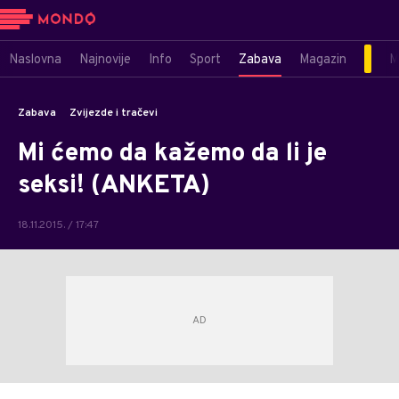
Naslovna
Najnovije
Info
Sport
Zabava
Magazin
M
Zabava
Zvijezde i tračevi
Mi ćemo da kažemo da li je
seksi! (ANKETA)
18.11.2015. / 17:47