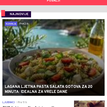
POŠALJI
NAJNOVIJE
0
Pre 2 h
KUHINJA
LAGANA LJETNA PASTA SALATA GOTOVA ZA 20
MINUTA: IDEALNA ZA VRELE DANE
0
LJUBIMCI
Pre 11 h
|