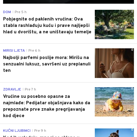
0
DOM
Pre 5 h
|
Pobjegnite od paklenih vrućina: Ova
stabla rashlađuju kuću i prave najljepši
hlad u dvorištu, a ne uništavaju temelje
0
MIRISI LJETA
Pre 6 h
|
Najbolji parfemi poslije mora: Mirišu na
senzualni luksuz, savršeni uz preplanuli
ten
0
ZDRAVLJE
Pre 7 h
|
Vrućine su posebno opasne za
najmlađe: Pedijatar objašnjava kako da
prepoznate prve znake pregrijavanja
kod djece
0
KUĆNI LJUBIMCI
Pre 9 h
|