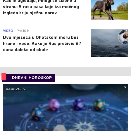
Kad ih ugledaju, mnogi se sklone u
stranu: 5 rasa pasa koje iza moćnog
izgleda kriju nježnu narav
0
VIDEO
Pre 10 h
|
Dva mjeseca u Ohotskom moru bez
hrane i vode: Kako je Rus preživio 67
dana daleko od obale
DNEVNI HOROSKOP
0
03.06.2026.