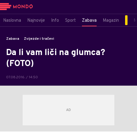
Naslovna
Najnovije
Info
Sport
Zabava
Magazin
M
Zabava
Zvijezde i tračevi
Da li vam liči na glumca?
(FOTO)
07.08.2016. / 14:50