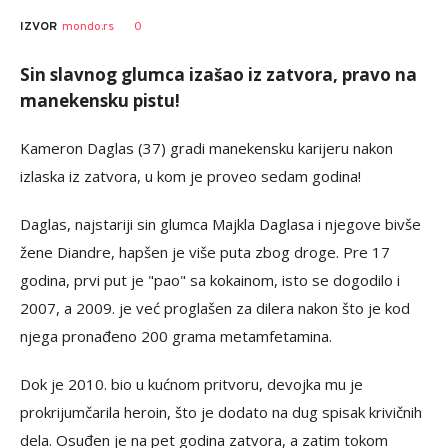
0
IZVOR
mondo.rs
Sin slavnog glumca izašao iz zatvora, pravo na
manekensku pistu!
Kameron Daglas (37) gradi manekensku karijeru nakon
izlaska iz zatvora, u kom je proveo sedam godina!
Daglas, najstariji sin glumca Majkla Daglasa i njegove bivše
žene Diandre, hapšen je više puta zbog droge. Pre 17
godina, prvi put je "pao" sa kokainom, isto se dogodilo i
2007, a 2009. je već proglašen za dilera nakon što je kod
njega pronađeno 200 grama metamfetamina.
Dok je 2010. bio u kućnom pritvoru, devojka mu je
prokrijumčarila heroin, što je dodato na dug spisak krivičnih
dela. Osuđen je na pet godina zatvora, a zatim tokom