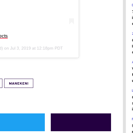
ects
d) on
Jul 3, 2019 at 12:18pm PDT
MANEKENI