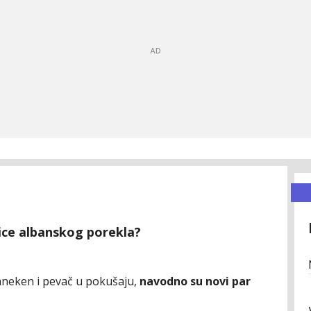
čice albanskog porekla?
aneken i pevač u pokušaju,
navodno su novi par