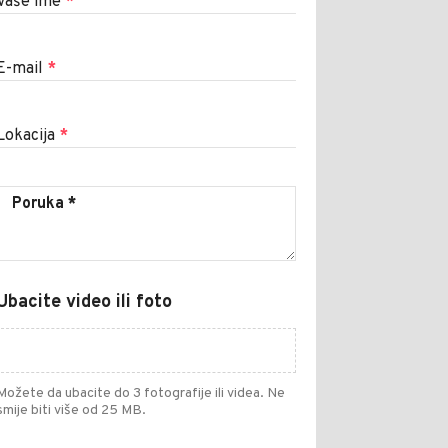
Vaše ime
*
E-mail
*
Lokacija
*
Ubacite video ili foto
Možete da ubacite do 3 fotografije ili videa. Ne
smije biti više od 25 MB.