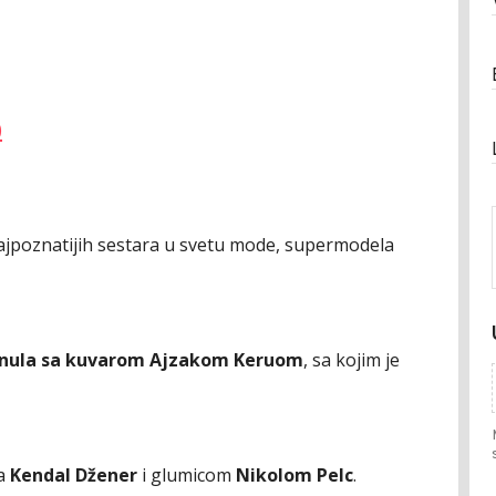
)
najpoznatijih sestara u svetu mode, supermodela
inula sa kuvarom Ajzakom Keruom
, sa kojim je
sa
Kendal Džener
i glumicom
Nikolom Pelc
.