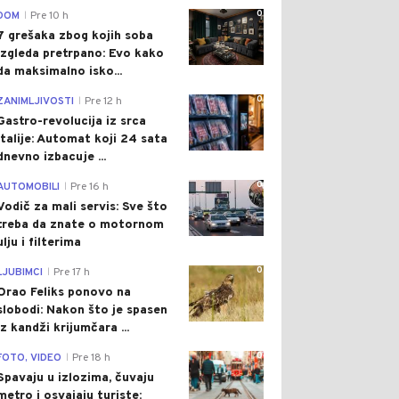
0
DOM
Pre 10 h
|
7 grešaka zbog kojih soba
izgleda pretrpano: Evo kako
da maksimalno isko...
0
ZANIMLJIVOSTI
Pre 12 h
|
Gastro-revolucija iz srca
Italije: Automat koji 24 sata
dnevno izbacuje ...
0
AUTOMOBILI
Pre 16 h
|
Vodič za mali servis: Sve što
treba da znate o motornom
ulju i filterima
0
LJUBIMCI
Pre 17 h
|
Orao Feliks ponovo na
slobodi: Nakon što je spasen
iz kandži krijumčara ...
0
FOTO, VIDEO
Pre 18 h
|
Spavaju u izlozima, čuvaju
metro i osvajaju turiste: