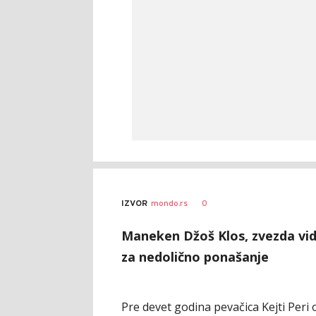
0
IZVOR
mondo.rs
Maneken Džoš Klos, zvezda vi
za nedolično ponašanje
Pre devet godina pevačica Kejti Peri