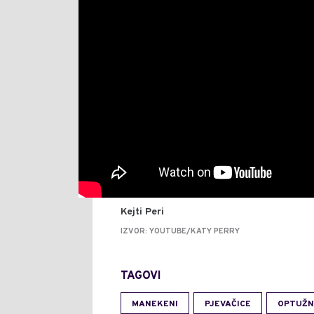
Kejti Peri
IZVOR: YOUTUBE/KATY PERRY
TAGOVI
MANEKENI
PJEVAČICE
OPTUŽN