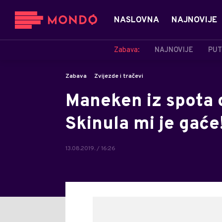
NASLOVNA
NAJNOVIJE
Zabava:
NAJNOVIJE
PUT
Zabava
Zvijezde i tračevi
Maneken iz spota 
Skinula mi je gaće
13.08.2019. / 16:26