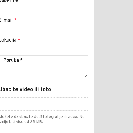
Vaše ime
*
E-mail
*
Lokacija
*
Ubacite video ili foto
Možete da ubacite do 3 fotografije ili videa. Ne
smije biti više od 25 MB.