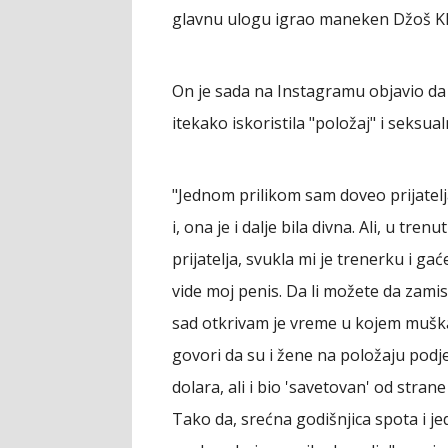
glavnu ulogu igrao maneken Džoš Kl
On je sada na Instagramu objavio da je
itekako iskoristila "položaj" i seksu
"Jednom prilikom sam doveo prijatelja
i, ona je i dalje bila divna. Ali, u t
prijatelja, svukla mi je trenerku i gać
vide moj penis. Da li možete da zami
sad otkrivam je vreme u kojem mušk
govori da su i žene na položaju pod
dolara, ali i bio 'savetovan' od stran
Tako da, srećna godišnjica spota i jed