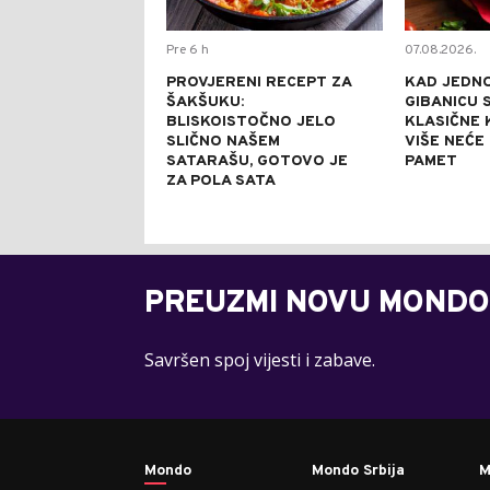
Pre 6 h
07.08.2026.
PROVJERENI RECEPT ZA
KAD JEDN
ŠAKŠUKU:
GIBANICU S
BLISKOISTOČNO JELO
KLASIČNE 
SLIČNO NAŠEM
VIŠE NEĆE
SATARAŠU, GOTOVO JE
PAMET
ZA POLA SATA
PREUZMI NOVU MONDO
Savršen spoj vijesti i zabave.
Mondo
Mondo Srbija
M