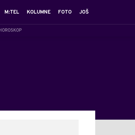
M:TEL
KOLUMNE
FOTO
JOŠ
HOROSKOP