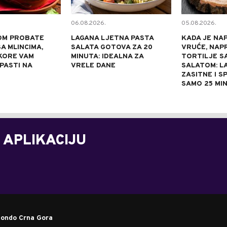
06.08.2026.
05.08.2026.
OM PROBATE
LAGANA LJETNA PASTA
KADA JE NA
A MLINCIMA,
SALATA GOTOVA ZA 20
VRUĆE, NAP
KORE VAM
MINUTA: IDEALNA ZA
TORTILJE S
 PASTI NA
VRELE DANE
SALATOM: L
ZASITNE I S
SAMO 25 MI
 APLIKACIJU
ondo Crna Gora