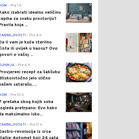
0
DOM
Pre 1 h
|
Kako izabrati idealnu veličinu
tepiha za svaku prostoriju?
Pravila koja ...
0
ZANIMLJIVOSTI
Pre 4 h
|
Da li vam je kuća sterilno
čista ili uvijek u haosu? Ovo
govori o vašoj ...
0
KUHINJA
Pre 6 h
|
Provjereni recept za šakšuku:
Bliskoistočno jelo slično
našem satarašu, ...
0
DOM
Pre 15 h
|
7 grešaka zbog kojih soba
izgleda pretrpano: Evo kako
da maksimalno isko...
0
ZANIMLJIVOSTI
Pre 17 h
|
Gastro-revolucija iz srca
Italije: Automat koji 24 sata