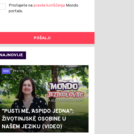
Pristajete na
pravila korišćenja
Mondo
portala.
POŠALJI
NAJNOVIJE
0
Pre 1 h
100!
"PUSTI ME, ASPIDO JEDNA":
ŽIVOTINJSKE OSOBINE U
NAŠEM JEZIKU (VIDEO)