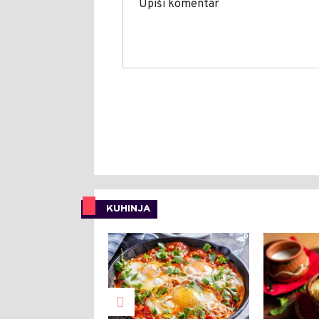
KUHINJA
0