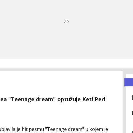
dea "Teenage dream" optužuje Keti Peri
 objavila je hit pesmu "Teenage dream" u kojem je