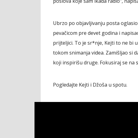
poslova koje sam ikada radio", napi
Ubrzo po objavljivanju posta oglasio s
pevačicom pre devet godina i napisao
prijteljici. To je sr*nje, Kejti to ne 
tokom snimanja videa. Zamišljao si d
koji inspirišu druge. Fokusiraj se na 
Pogledajte Kejti i Džoša u spotu.