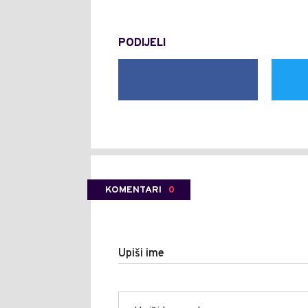
PODIJELI
KOMENTARI
0
Upiši ime