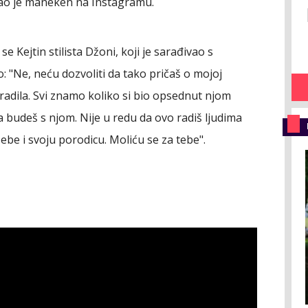
sao je maneken na Instagramu.
e Kejtin stilista Džoni, koji je sarađivao s
: "Ne, neću dozvoliti da tako pričaš o mojoj
bi uradila. Svi znamo koliko si bio opsednut njom
a budeš s njom. Nije u redu da ovo radiš ljudima
sebe i svoju porodicu. Moliću se za tebe".