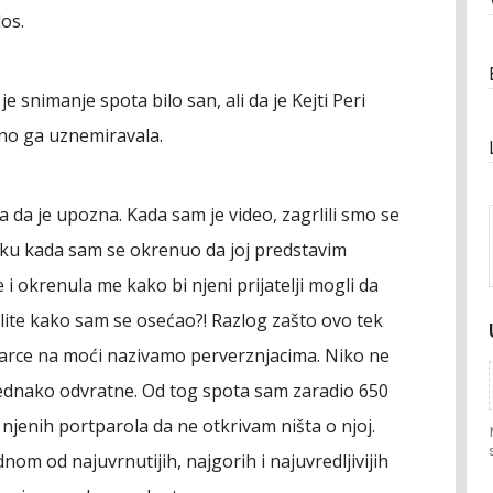
os.
 snimanje spota bilo san, ali da je Kejti Peri
alno ga uznemiravala.
 da je upozna. Kada sam je video, zagrlili smo se
renutku kada sam se okrenuo da joj predstavim
e i okrenula me kako bi njeni prijatelji mogli da
slite kako sam se osećao?! Razlog zašto ovo tek
arce na moći nazivamo perverznjacima. Niko ne
jednako odvratne. Od tog spota sam zaradio 650
e njenih portparola da ne otkrivam ništa o njoj.
nom od najuvrnutijih, najgorih i najuvredljivijih