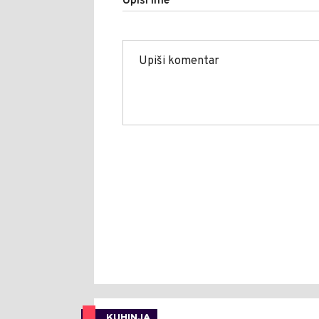
Upiši ime
KUHINJA