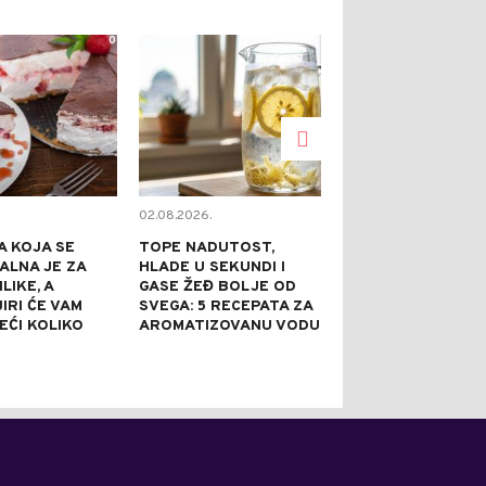
0
0
02.08.2026.
02.08.2026.
A KOJA SE
TOPE NADUTOST,
OBOGATITE NU
EALNA JE ZA
HLADE U SEKUNDI I
KESICE: UZ N
LIKE, A
GASE ŽEĐ BOLJE OD
SASTOJAKA P
IRI ĆE VAM
SVEGA: 5 RECEPATA ZA
PRAVI GURMA
EĆI KOLIKO
AROMATIZOVANU VODU
OBROK