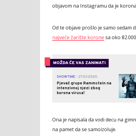
objavom na Instagramu da je korona v
Od te objave prošlo je samo sedam 
najveće žarište korone
sa oko 82.000 
MOŽDA ĆE VAS ZANIMATI
SHOWTIME
27.03.2020.
|
Pjevač grupe Rammstein na
intenzivnoj njezi zbog
korona virusa!
Ona je napisala da vodi decu na gimnas
na pamet da se samoizoluje.