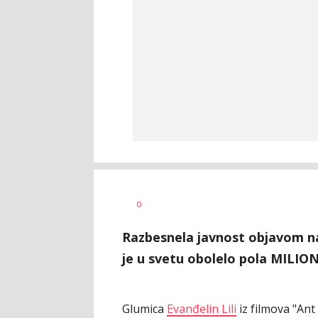
Bojana
AUTOR
0
Zimonjić
Jelisavac
Razbesnela javnost objavom na
je u svetu obolelo pola MILIONA
Glumica
Evanđelin Lili
iz filmova "Ant