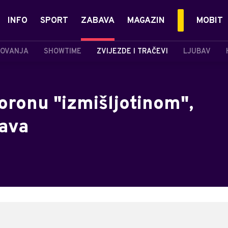
INFO
SPORT
ZABAVA
MAGAZIN
MOBIT
OVANJA
SHOWTIME
ZVIJEZDE I TRAČEVI
LJUBAV
oronu "izmišljotinom",
java