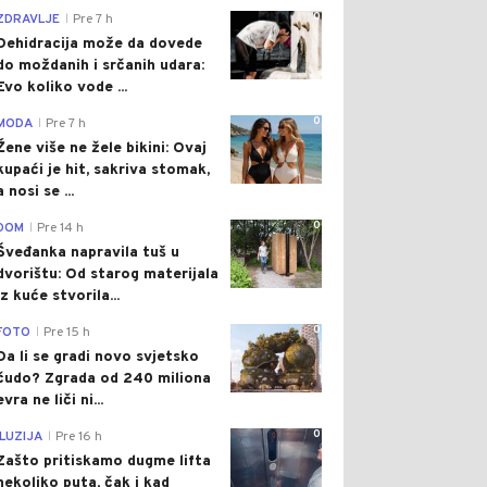
0
ZDRAVLJE
Pre 7 h
|
Dehidracija može da dovede
do moždanih i srčanih udara:
Evo koliko vode ...
0
MODA
Pre 7 h
|
Žene više ne žele bikini: Ovaj
kupaći je hit, sakriva stomak,
a nosi se ...
0
DOM
Pre 14 h
|
Šveđanka napravila tuš u
dvorištu: Od starog materijala
iz kuće stvorila...
0
FOTO
Pre 15 h
|
Da li se gradi novo svjetsko
čudo? Zgrada od 240 miliona
evra ne liči ni...
0
ILUZIJA
Pre 16 h
|
Zašto pritiskamo dugme lifta
nekoliko puta, čak i kad