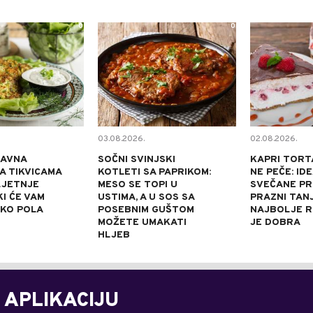
0
0
03.08.2026.
02.08.2026.
TAVNA
SOČNI SVINJSKI
KAPRI TORT
A TIKVICAMA
KOTLETI SA PAPRIKOM:
NE PEČE: ID
LJETNJE
MESO SE TOPI U
SVEČANE PRI
KI ĆE VAM
USTIMA, A U SOS SA
PRAZNI TANJ
OKO POLA
POSEBNIM GUŠTOM
NAJBOLJE R
MOŽETE UMAKATI
JE DOBRA
HLJEB
 APLIKACIJU