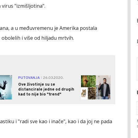
irus "izmišljotina".
dana, a u međuvremenu je Amerika postala
obolelih i više od hiljadu mrtvih.
0
0
PUTOVANJA
26.03.2020.
|
Ove životinje su se
distancirale jedne od drugih
kad to nije bio "trend"
tiku i "radi sve kao i inače", kao i da joj ne pada