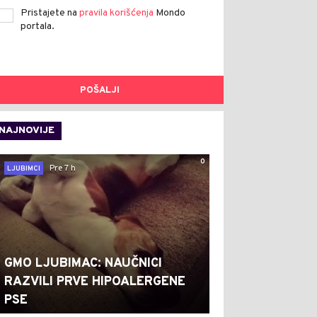
Pristajete na
pravila korišćenja
Mondo
portala.
POŠALJI
NAJNOVIJE
0
Pre 7 h
LJUBIMCI
GMO LJUBIMAC: NAUČNICI
RAZVILI PRVE HIPOALERGENE
PSE