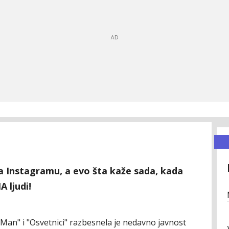
 Instagramu, a evo šta kaže sada, kada
 ljudi!
 Man" i "Osvetnici" razbesnela je nedavno javnost