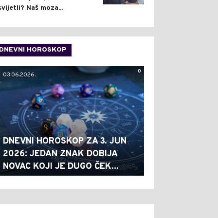
svijetli? Naš moza...
DNEVNI HOROSKOP
0
03.06.2026.
DNEVNI HOROSKOP ZA 3. JUN
2026: JEDAN ZNAK DOBIJA
NOVAC KOJI JE DUGO ČEK...