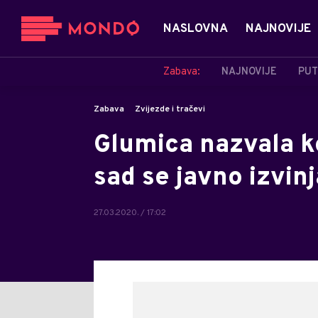
NASLOVNA
NAJNOVIJE
Zabava:
NAJNOVIJE
PUT
Zabava
Zvijezde i tračevi
Glumica nazvala k
sad se javno izvin
27.03.2020. / 17:02