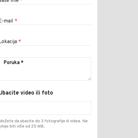
Vaše ime
*
E-mail
*
Lokacija
*
Ubacite video ili foto
Možete da ubacite do 3 fotografije ili videa. Ne
smije biti više od 25 MB.