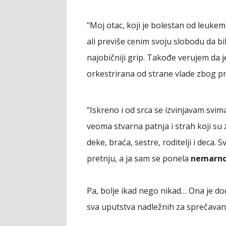
"Moj otac, koji je bolestan od leukemi
ali previše cenim svoju slobodu da b
najobičniji grip. Takođe verujem da j
orkestrirana od strane vlade zbog pre
"Iskreno i od srca se izvinjavam svi
veoma stvarna patnja i strah koji su 
deke, braća, sestre, roditelji i deca.
pretnju, a ja sam se ponela
nemarno
Pa, bolje ikad nego nikad… Ona je doda
sva uputstva nadležnih za sprečavanj