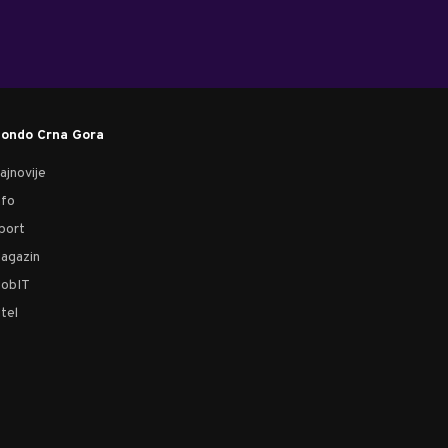
ondo Crna Gora
ajnovije
nfo
port
agazin
obIT
tel