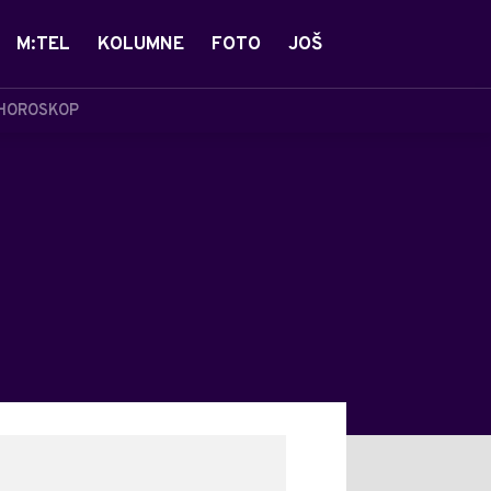
M:TEL
KOLUMNE
FOTO
JOŠ
HOROSKOP