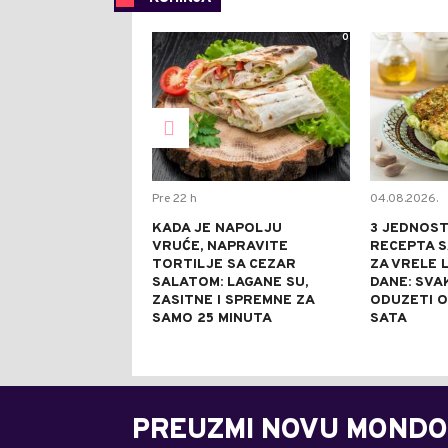
0
Pre 22 h
04.08.2026.
KADA JE NAPOLJU
3 JEDNOS
VRUĆE, NAPRAVITE
RECEPTA S
TORTILJE SA CEZAR
ZA VRELE 
SALATOM: LAGANE SU,
DANE: SVA
ZASITNE I SPREMNE ZA
ODUZETI 
SAMO 25 MINUTA
SATA
PREUZMI NOVU MONDO