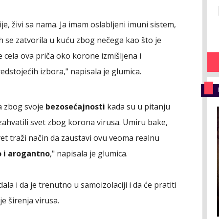
je, živi sa nama. Ja imam oslabljeni imuni sistem,
ih se zatvorila u kuću zbog nečega kao što je
e cela ova priča oko korone izmišljena i
dstojećih izbora," napisala je glumica.
ma zbog svoje
bezosećajnosti
kada su u pitanju
zahvatili svet zbog korona virusa. Umiru bake,
 Svet traži način da zaustavi ovu veoma realnu
 i arogantno
," napisala je glumica.
la i da je trenutno u samoizolaciji i da će pratiti
e širenja virusa.