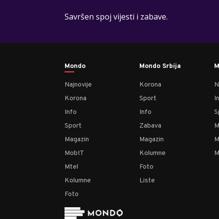
Savršen spoj vijesti i zabave.
Mondo
Mondo Srbija
M
Najnovije
Korona
N
Korona
Sport
I
Info
Info
S
Sport
Zabava
M
Magazin
Magazin
M
MobIT
Kolumne
M
Mtel
Foto
Kolumne
Liste
Foto