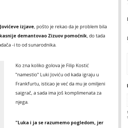
Jovićeve izjave
, pošto je rekao da je problem bila
 kasnije demantovao Zizuov pomoćnik
, do tada
dača -i to od sunarodnika.
Ko zna koliko golova je Filip Kostić
"namestio" Luki Joviću od kada igraju u
Frankfurtu, isticao je već da mu je omiljeni
saigrač, a sada ima još komplimenata za
njega.
"Luka i ja se razumemo pogledom, jer