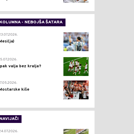
KOLUMNA - NEBOJŠA ŠATARA
0
23.07.2026.
Mesi(ja)
2
15.07.2026.
Ipak valja bez kralja?
0
17.05.2026.
Mostarske kiše
NAVIJAČI
0
24.07.2026.