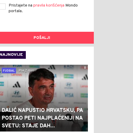
Pristajete na
pravila korišćenja
Mondo
portala.
POŠALJI
NAJNOVIJE
0
Pre 2 min
FUDBAL
DALIĆ NAPUSTIO HRVATSKU, PA
POSTAO PETI NAJPLAĆENIJI NA
SVETU: STAJE DAH...