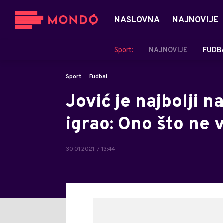
NASLOVNA
NAJNOVIJE
Sport:
NAJNOVIJE
FUDB
Sport
Fudbal
Jović je najbolji 
igrao: Ono što ne v
30.01.2021. / 13:44