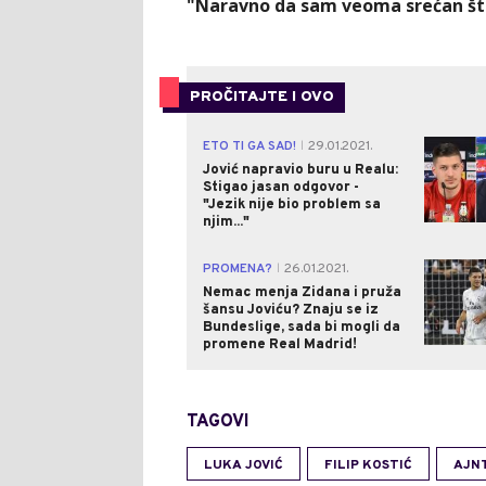
"Naravno da sam veoma srećan što
PROČITAJTE I OVO
ETO TI GA SAD!
29.01.2021.
|
Jović napravio buru u Realu:
Stigao jasan odgovor -
"Jezik nije bio problem sa
njim..."
PROMENA?
26.01.2021.
|
Nemac menja Zidana i pruža
šansu Joviću? Znaju se iz
Bundeslige, sada bi mogli da
promene Real Madrid!
TAGOVI
LUKA JOVIĆ
FILIP KOSTIĆ
AJN