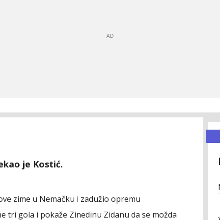
kao je Kostić.
 ove zime u Nemačku i zadužio opremu
gne tri gola i pokaže Zinedinu Zidanu da se možda