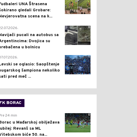
Fudbaleri UNA Štrasena
šokirano gledali Grobare:
Nevjerovatna scena na k...
0
22.07.2026.
Navijači pucali na autobus sa
Argentincima: Dvojica su
prebačena u bolnicu
1
07.07.2026.
Levski se oglasio: Saopštenje
bugarskog šampiona nekoliko
sati pred meč ...
FK BORAC
0
Pre 24 min
Borac u Mađarskoj obilježava
jubilej: Revanš sa ML
Vitebskom biće 50. na...