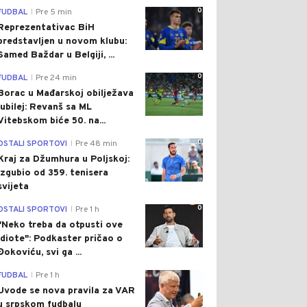
0
FUDBAL
Pre 5 min
|
Reprezentativac BiH
predstavljen u novom klubu:
Samed Baždar u Belgiji, ...
0
FUDBAL
Pre 24 min
|
Borac u Mađarskoj obilježava
jubilej: Revanš sa ML
Vitebskom biće 50. na...
0
OSTALI SPORTOVI
Pre 48 min
|
Kraj za Džumhura u Poljskoj:
Izgubio od 359. tenisera
svijeta
0
OSTALI SPORTOVI
Pre 1 h
|
"Neko treba da otpusti ove
idiote": Podkaster pričao o
Đokoviću, svi ga ...
0
FUDBAL
Pre 1 h
|
Uvode se nova pravila za VAR
u srpskom fudbalu