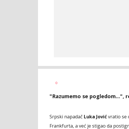
Bojan
AUTOR
0
Jakovljević
"Razumemo se pogledom...", re
Srpski napadač
Luka Jović
vratio se
Frankfurta, a već je stigao da posti