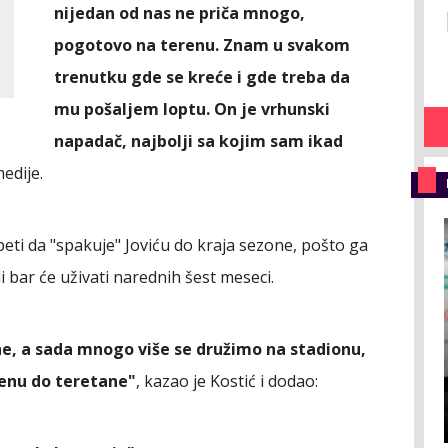
nijedan od nas ne priča mnogo,
pogotovo na terenu. Znam u svakom
trenutku gde se kreće i gde treba da
mu pošaljem loptu. On je vrhunski
napadač, najbolji sa kojim sam ikad
edije.
eti da "spakuje" Joviću do kraja sezone, pošto ga
 bar će uživati narednih šest meseci.
ane, a sada mnogo više se družimo na stadionu,
renu do teretane"
, kazao je Kostić i dodao: