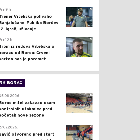
0
Pre 9 h
Trener Vitebska pohvalio
Banjalučane: Publika Borčev
12. igrač, uživanje...
0
Pre 10 h
Srbin iz redova Vitebska o
porazu od Borca: Crveni
karton nas je poremet...
RK BORAC
0
05.08.2026.
Borac m:tel zakazao osam
kontrolnih utakmica pred
početak nove sezone
0
27.07.2026.
Savić otvoreno pred start