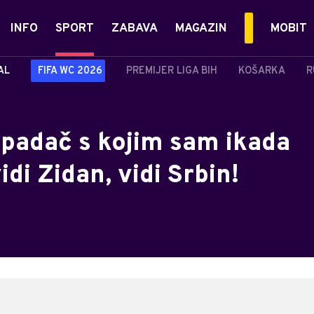
INFO
SPORT
ZABAVA
MAGAZIN
MOBIT
AL
FIFA WC 2026
PREMIJER LIGA BIH
KOŠARKA
R
napadač s kojim sam ikada
idi Zidan, vidi Srbin!