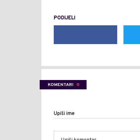
PODIJELI
KOMENTARI
0
Upiši ime