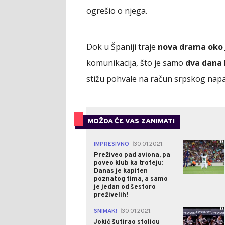
ogrešio o njega.
Dok u Španiji traje
nova drama oko 
komunikacija, što je samo
dva dana
stižu pohvale na račun srpskog napa
MOŽDA ĆE VAS ZANIMATI
0
IMPRESIVNO
30.01.2021.
|
Preživeo pad aviona, pa
poveo klub ka trofeju:
Danas je kapiten
poznatog tima, a samo
je jedan od šestoro
preživelih!
0
SNIMAK!
30.01.2021.
|
Jokić šutirao stolicu