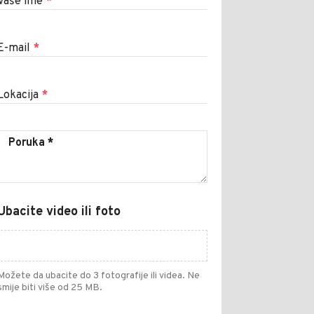
Vaše ime
*
E-mail
*
Lokacija
*
Ubacite video ili foto
Možete da ubacite do 3 fotografije ili videa. Ne
smije biti više od 25 MB.