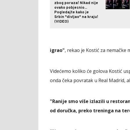
zbog poraza! Nikad nije
ovako pobjesnio...
Pogledajte kako je
Srbin "divljao" na kraju!
(VIDEO)
igrao"
, rekao je Kostić za nemačke m
Videćemo koliko će golova Kostić usp
onda čeka povratak u Real Madrid, ali
"Ranije smo više izlazili u restor
od doručka, preko treninga na te