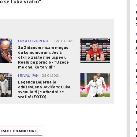
 se Luka vratio".
0
0
LUKA OTVORENO U SVEMU
26.01.2021.
|
Sa Zidanom nisam mogao
da komuniciram: Jović
otkrio zašto nije uspeo u
Realu pa poručio - "Uzeće
me onaj ko to vidi!"
0
1
I RIVAL I FAN
25.01.2021.
|
Legenda Bajerna je
oduševljena Jovićem: Luka,
svanulo ti je otkad si se
vratio! (FOTO)
TRAHT FRANKFURT