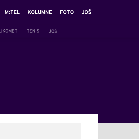
M:TEL
KOLUMNE
FOTO
JOŠ
UKOMET
TENIS
JOŠ