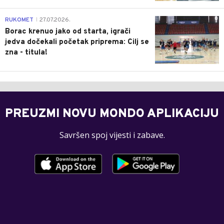
0
RUKOMET
27.07.2026.
|
Borac krenuo jako od starta, igrači
jedva dočekali početak priprema: Cilj se
zna - titula!
PREUZMI NOVU MONDO APLIKACIJU
Savršen spoj vijesti i zabave.