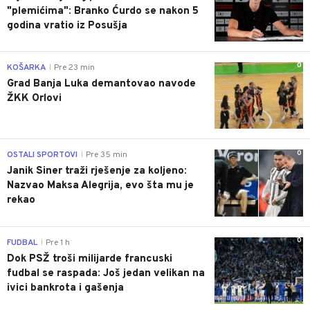
"plemićima": Branko Ćurdo se nakon 5
godina vratio iz Posušja
0
KOŠARKA
Pre 23 min
|
Grad Banja Luka demantovao navode
ŽKK Orlovi
0
OSTALI SPORTOVI
Pre 35 min
|
Janik Siner traži rješenje za koljeno:
Nazvao Maksa Alegrija, evo šta mu je
rekao
0
FUDBAL
Pre 1 h
|
Dok PSŽ troši milijarde francuski
fudbal se raspada: Još jedan velikan na
ivici bankrota i gašenja