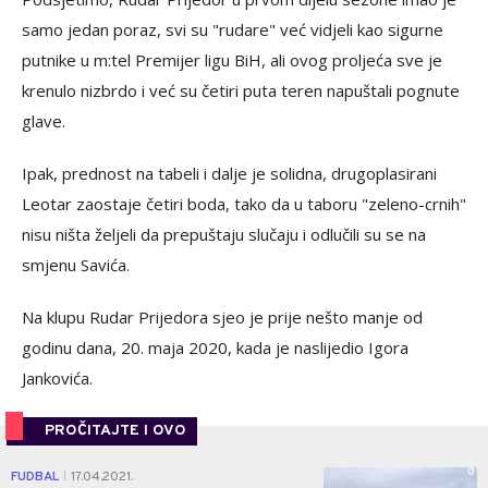
samo jedan poraz, svi su "rudare" već vidjeli kao sigurne
putnike u m:tel Premijer ligu BiH, ali ovog proljeća sve je
krenulo nizbrdo i već su četiri puta teren napuštali pognute
glave.
Ipak, prednost na tabeli i dalje je solidna, drugoplasirani
Leotar zaostaje četiri boda, tako da u taboru "zeleno-crnih"
nisu ništa željeli da prepuštaju slučaju i odlučili su se na
smjenu Savića.
Na klupu Rudar Prijedora sjeo je prije nešto manje od
godinu dana, 20. maja 2020, kada je naslijedio Igora
Jankovića.
PROČITAJTE I OVO
0
FUDBAL
17.04.2021.
|