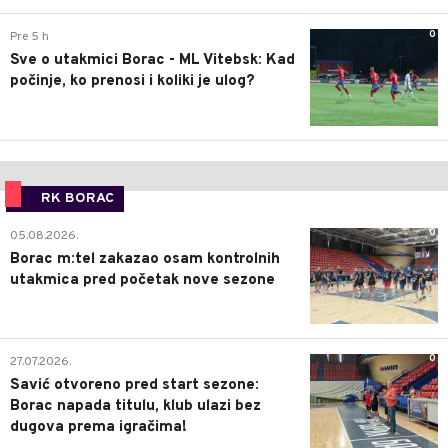
0
Pre 5 h
Sve o utakmici Borac - ML Vitebsk: Kad
počinje, ko prenosi i koliki je ulog?
RK BORAC
0
05.08.2026.
Borac m:tel zakazao osam kontrolnih
utakmica pred početak nove sezone
0
27.07.2026.
Savić otvoreno pred start sezone:
Borac napada titulu, klub ulazi bez
dugova prema igračima!