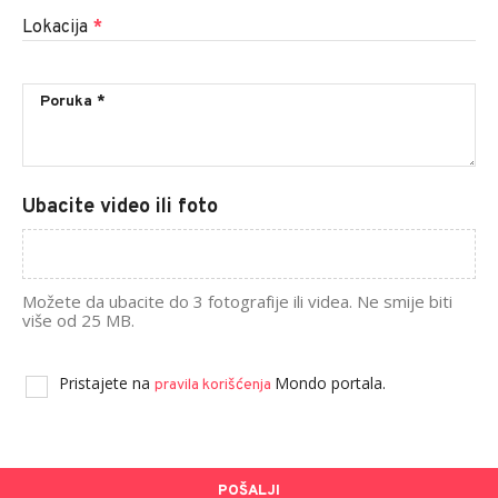
Lokacija
*
Ubacite video ili foto
Možete da ubacite do 3 fotografije ili videa. Ne smije biti
više od 25 MB.
Pristajete na
Mondo portala.
pravila korišćenja
POŠALJI