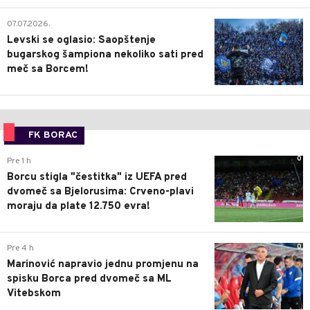
1
07.07.2026.
Levski se oglasio: Saopštenje
bugarskog šampiona nekoliko sati pred
meč sa Borcem!
FK BORAC
0
Pre 1 h
Borcu stigla "čestitka" iz UEFA pred
dvomeč sa Bjelorusima: Crveno-plavi
moraju da plate 12.750 evra!
0
Pre 4 h
Marinović napravio jednu promjenu na
spisku Borca pred dvomeč sa ML
Vitebskom