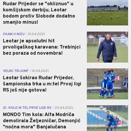
Rudar Prijedor se "okliznuo" u
komšijskom derbiju, Leotar
bodom protiv Slobode dodatno
smanjio minus!
0
OSAM U NIZU
10.04.2021.
|
Leotar je apsolutni hit
prvoligaškog karavana: Trebinjci
bez poraza od novembra!
0
VELIKI TRIJUMF
10.04.2021.
|
Leotar šokirao Rudar Prijedor,
šampionska trka u m:tel Prvoj ligi
RS još nije gotova!
0
21. KOLO M:TEL PRVE LIGE RS
05.04.2021.
|
MONDO Tim kola: Alfa Modriča
demolirala Željezničar, Demonjić
"noćna mora" Banjalučana