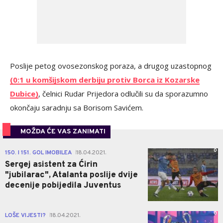
Poslije petog ovosezonskog poraza, a drugog uzastopnog
(0:1 u komšijskom derbiju protiv Borca iz Kozarske
Dubice)
, čelnici Rudar Prijedora odlučili su da sporazumno
okončaju saradnju sa Borisom Savićem.
MOŽDA ĆE VAS ZANIMATI
0
150. I 151. GOL IMOBILEA
18.04.2021.
|
Sergej asistent za Ćirin
"jubilarac", Atalanta poslije dvije
decenije pobijedila Juventus
0
LOŠE VIJESTI?
18.04.2021.
|