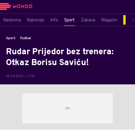
Naslovna
Najnovije
Info
Sport
Zabava
Magazin
M
Sport
Fudbal
Rudar Prijedor bez trenera:
Otkaz Borisu Saviću!
18.04.2021. / 17:18