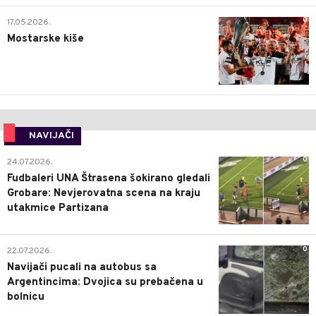
0
17.05.2026.
Mostarske kiše
NAVIJAČI
0
24.07.2026.
Fudbaleri UNA Štrasena šokirano gledali
Grobare: Nevjerovatna scena na kraju
utakmice Partizana
0
22.07.2026.
Navijači pucali na autobus sa
Argentincima: Dvojica su prebačena u
bolnicu