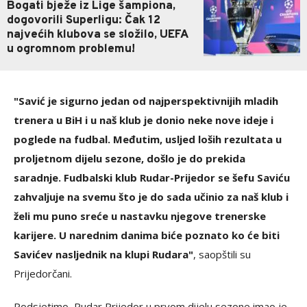
Bogati bježe iz Lige šampiona,
dogovorili Superligu: Čak 12
najvećih klubova se složilo, UEFA
u ogromnom problemu!
"Savić je sigurno jedan od najperspektivnijih mladih
trenera u BiH i u naš klub je donio neke nove ideje i
poglede na fudbal. Međutim, usljed loših rezultata u
proljetnom dijelu sezone, došlo je do prekida
saradnje. Fudbalski klub Rudar-Prijedor se šefu Saviću
zahvaljuje na svemu što je do sada učinio za naš klub i
želi mu puno sreće u nastavku njegove trenerske
karijere. U narednim danima biće poznato ko će biti
Savićev nasljednik na klupi Rudara"
, saopštili su
Prijedorčani.
Podsjetimo, Rudar Prijedor u prvom dijelu sezone imao je