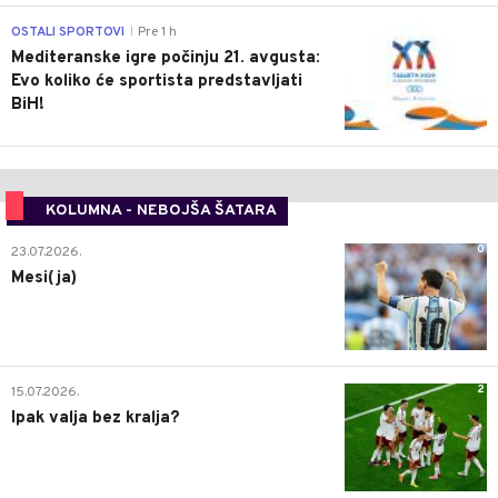
0
OSTALI SPORTOVI
Pre 1 h
|
Mediteranske igre počinju 21. avgusta:
Evo koliko će sportista predstavljati
BiH!
KOLUMNA - NEBOJŠA ŠATARA
0
23.07.2026.
Mesi(ja)
2
15.07.2026.
Ipak valja bez kralja?