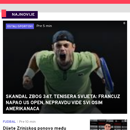
NAJNOVIJE
0
Pre 5 min
OSTALI SPORTOVI
SKANDAL ZBOG 347. TENISERA SVIJETA: FRANCUZ
NAPAO US OPEN, NEPRAVDU VIDE SVI OSIM
AMERIKANACA
0
FUDBAL
Pre 10 min
|
Dijete Zrinjskog ponovo među