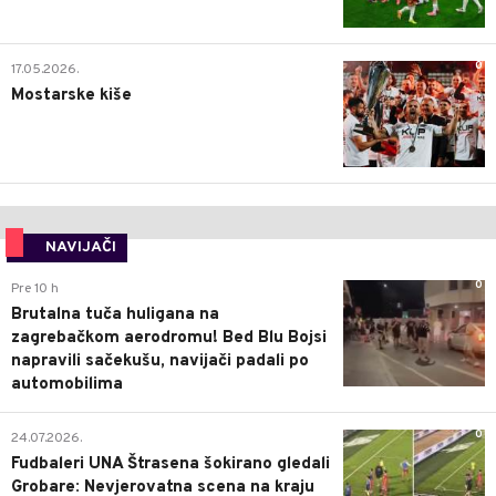
0
17.05.2026.
Mostarske kiše
NAVIJAČI
0
Pre 10 h
Brutalna tuča huligana na
zagrebačkom aerodromu! Bed Blu Bojsi
napravili sačekušu, navijači padali po
automobilima
0
24.07.2026.
Fudbaleri UNA Štrasena šokirano gledali
Grobare: Nevjerovatna scena na kraju