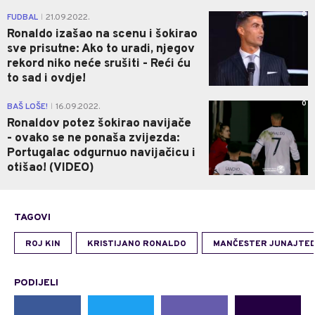
0
FUDBAL
21.09.2022.
|
Ronaldo izašao na scenu i šokirao
sve prisutne: Ako to uradi, njegov
rekord niko neće srušiti - Reći ću
to sad i ovdje!
0
BAŠ LOŠE!
16.09.2022.
|
Ronaldov potez šokirao navijače
- ovako se ne ponaša zvijezda:
Portugalac odgurnuo navijačicu i
otišao! (VIDEO)
TAGOVI
ROJ KIN
KRISTIJANO RONALDO
MANČESTER JUNAJTE
PODIJELI