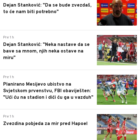
Dejan Stanković: "Da se bude zvezdaš,
to će nam biti potrebno"
0
Pre 1 h
Dejan Stanković: "Neka nastave da se
bave sa mnom, njih neka ostave na
miru"
0
Pre 1 h
Planirano Mesijevo ubistvo na
Svjetskom prvenstvu, FBI obaviješten:
"Ući ću na stadion i dići ću ga u vazduh"
0
Pre 1 h
Zvezdina pobjeda za mir pred Hapoel