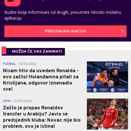
Budite bolje informisani od drugih, preuzmite Mondo mobilnu
aplikaciju
PREUZMI APLIKACIJU
MOŽDA ĆE VAS ZANIMATI
0
FUDBAL
02.10.2022.
|
Nisam htio da uvedem Ronalda -
evo zašto! Holanđanina pitali za
Kristijana, odgovor iznenadio
sve!
0
OPA!
27.09.2022.
|
Zašto je propao Ronaldov
transfer u Arabiju? Javio se
predsjednik kluba: Novac nije bio
problem, ovo je istina!