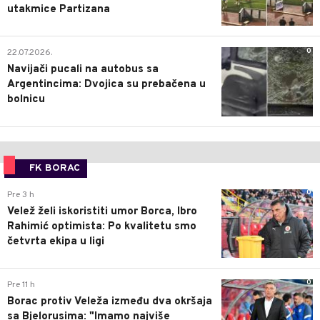
utakmice Partizana
0
22.07.2026.
Navijači pucali na autobus sa
Argentincima: Dvojica su prebačena u
bolnicu
FK BORAC
0
Pre 3 h
Velež želi iskoristiti umor Borca, Ibro
Rahimić optimista: Po kvalitetu smo
četvrta ekipa u ligi
0
Pre 11 h
Borac protiv Veleža između dva okršaja
sa Bjelorusima: "Imamo najviše