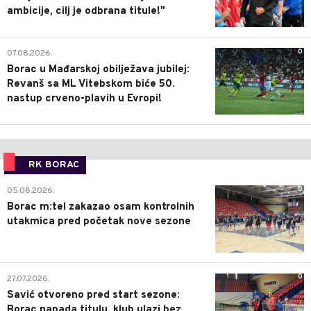
ambicije, cilj je odbrana titule!"
0
07.08.2026.
Borac u Mađarskoj obilježava jubilej:
Revanš sa ML Vitebskom biće 50.
nastup crveno-plavih u Evropi!
RK BORAC
0
05.08.2026.
Borac m:tel zakazao osam kontrolnih
utakmica pred početak nove sezone
0
27.07.2026.
Savić otvoreno pred start sezone:
Borac napada titulu, klub ulazi bez