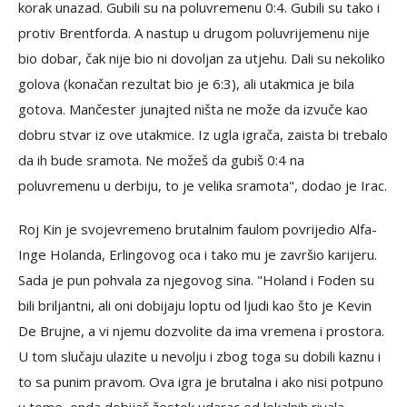
korak unazad. Gubili su na poluvremenu 0:4. Gubili su tako i
protiv Brentforda. A nastup u drugom poluvrijemenu nije
bio dobar, čak nije bio ni dovoljan za utjehu. Dali su nekoliko
golova (konačan rezultat bio je 6:3), ali utakmica je bila
gotova. Mančester junajted ništa ne može da izvuče kao
dobru stvar iz ove utakmice. Iz ugla igrača, zaista bi trebalo
da ih bude sramota. Ne možeš da gubiš 0:4 na
poluvremenu u derbiju, to je velika sramota", dodao je Irac.
Roj Kin je svojevremeno brutalnim faulom povrijedio Alfa-
Inge Holanda, Erlingovog oca i tako mu je završio karijeru.
Sada je pun pohvala za njegovog sina. "Holand i Foden su
bili briljantni, ali oni dobijaju loptu od ljudi kao što je Kevin
De Brujne, a vi njemu dozvolite da ima vremena i prostora.
U tom slučaju ulazite u nevolju i zbog toga su dobili kaznu i
to sa punim pravom. Ova igra je brutalna i ako nisi potpuno