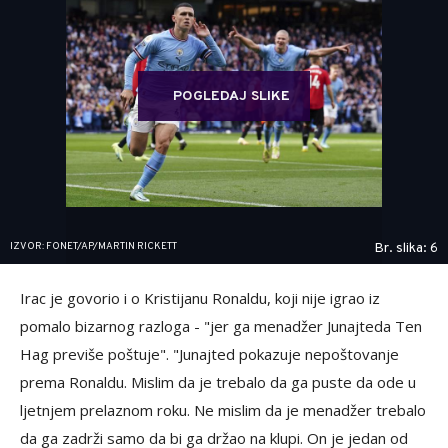
POGLEDAJ SLIKE
IZVOR: FONET/AP/MARTIN RICKETT
Br. slika: 6
Irac je govorio i o Kristijanu Ronaldu, koji nije igrao iz
pomalo bizarnog razloga - "jer ga menadžer Junajteda Ten
Hag previše poštuje". "Junajted pokazuje nepoštovanje
prema Ronaldu. Mislim da je trebalo da ga puste da ode u
ljetnjem prelaznom roku. Ne mislim da je menadžer trebalo
da ga zadrži samo da bi ga držao na klupi. On je jedan od