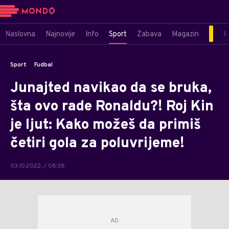
Naslovna
Najnovije
Info
Sport
Zabava
Magazin
M
Sport
Fudbal
Junajted navikao da se bruka,
šta ovo rade Ronaldu?! Roj Kin
je ljut: Kako možeš da primiš
četiri gola za poluvrijeme!
03.10.2022. / 08:38