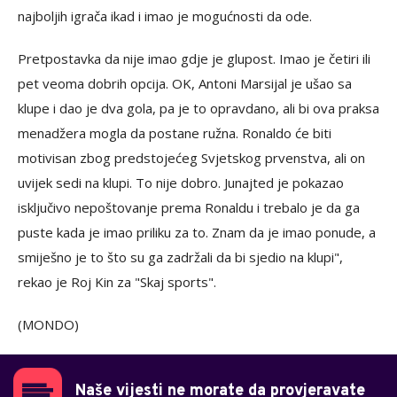
najboljih igrača ikad i imao je mogućnosti da ode.
Pretpostavka da nije imao gdje je glupost. Imao je četiri ili
pet veoma dobrih opcija. OK, Antoni Marsijal je ušao sa
klupe i dao je dva gola, pa je to opravdano, ali bi ova praksa
menadžera mogla da postane ružna. Ronaldo će biti
motivisan zbog predstojećeg Svjetskog prvenstva, ali on
uvijek sedi na klupi. To nije dobro. Junajted je pokazao
isključivo nepoštovanje prema Ronaldu i trebalo je da ga
puste kada je imao priliku za to. Znam da je imao ponude, a
smiješno je to što su ga zadržali da bi sjedio na klupi",
rekao je Roj Kin za "Skaj sports".
(MONDO)
Naše vijesti ne morate da provjeravate