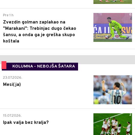
0
Pre 1 h
Zvezdin golman zaplakao na
"Marakani": Trebinjac dugo čekao
šansu, a onda ga je greška skupo
koštala
KOLUMNA - NEBOJŠA ŠATARA
0
23.07.2026.
Mesi(ja)
2
15.07.2026.
Ipak valja bez kralja?