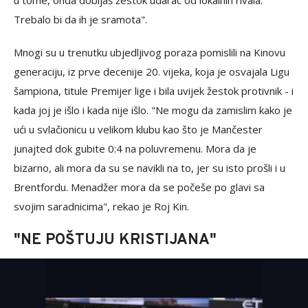
u tome, onda dobijaš žestok udarac od lokalnih rivala.
Trebalo bi da ih je sramota".
Mnogi su u trenutku ubjedljivog poraza pomislili na Kinovu
generaciju, iz prve decenije 20. vijeka, koja je osvajala Ligu
šampiona, titule Premijer lige i bila uvijek žestok protivnik - i
kada joj je išlo i kada nije išlo. "Ne mogu da zamislim kako je
ući u svlačionicu u velikom klubu kao što je Mančester
junajted dok gubite 0:4 na poluvremenu. Mora da je
bizarno, ali mora da su se navikli na to, jer su isto prošli i u
Brentfordu. Menadžer mora da se počeše po glavi sa
svojim saradnicima", rekao je Roj Kin.
"NE POŠTUJU KRISTIJANA"