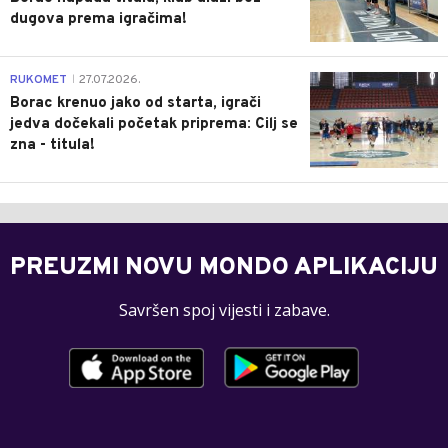
dugova prema igračima!
0
RUKOMET
27.07.2026.
|
Borac krenuo jako od starta, igrači
jedva dočekali početak priprema: Cilj se
zna - titula!
PREUZMI NOVU MONDO APLIKACIJU
Savršen spoj vijesti i zabave.