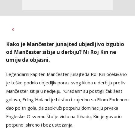
Nebojša
AUTOR
0
Šatara
Kako je Mančester junajted ubjedljivo izgubio
od Mančester sitija u derbiju? Ni Roj Kin ne
umije da objasni.
Legendarni kapiten Mančester junajteda Roj Kin očekivano
je teško podnio ubjedljiv poraz svog kluba u derbiju protiv
Mančester sitija u nedjelju. "Građani" su postigli čak šest
golova, Erling Holand je blistao i zajedno sa Filom Fodenom
dao po tri gola, da zaokruži potpunu dominaciju prvaka
Engleske. O svemu što je vidio na Itihadu, Kin je govorio
potpuno iskreno i bez ustezanja.