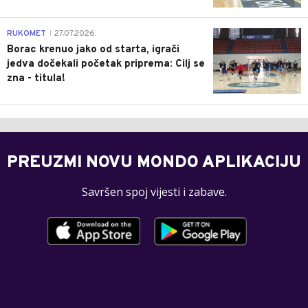
0
RUKOMET
27.07.2026.
|
Borac krenuo jako od starta, igrači
jedva dočekali početak priprema: Cilj se
zna - titula!
PREUZMI NOVU MONDO APLIKACIJU
Savršen spoj vijesti i zabave.