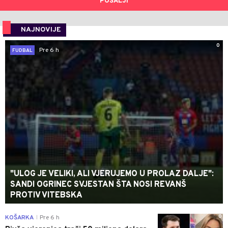
POŠALJI
NAJNOVIJE
0
Pre 6 h
FUDBAL
"ULOG JE VELIKI, ALI VJERUJEMO U PROLAZ DALJE":
SANDI OGRINEC SVJESTAN ŠTA NOSI REVANŠ
PROTIV VITEBSKA
0
KOŠARKA
Pre 6 h
|