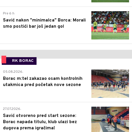
0
Pre 6 h
Savić nakon "minimalca" Borca: Morali
smo postići bar još jedan gol
RK BORAC
0
05.08.2026.
Borac m:tel zakazao osam kontrolnih
utakmica pred početak nove sezone
0
27.07.2026.
Savić otvoreno pred start sezone:
Borac napada titulu, klub ulazi bez
dugova prema igračima!