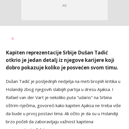
Bojan
AUTOR
0
Jakovljević
Kapiten reprezentacije Srbije Dušan Tadić
otkrio je jedan detalj iz njegove karijere koji
dobro pokazuje koliko je posvećen svom timu.
Dušan Tadić je posljednjih nedjelja na meti brojnih kritika u
Holandiji zbog njegovih slabijih partija u dresu Ajaksa. I
Rafael van der Vart je nekoliko puta "udario" na Srbina
oštrim riječima, govoreći kako kapiten Ajaksa ne treba više
da bude u prvoj postavi tima. Ali očito je da su u Holandiji
brzo počeli da zaboravljaju važnost kapitena