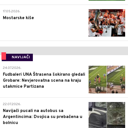
0
17.05.2026.
Mostarske kiše
NAVIJAČI
0
24.07.2026.
Fudbaleri UNA Štrasena šokirano gledali
Grobare: Nevjerovatna scena na kraju
utakmice Partizana
0
22.07.2026.
Navijači pucali na autobus sa
Argentincima: Dvojica su prebačena u
bolnicu