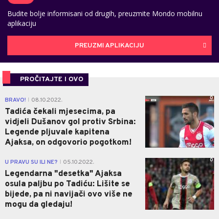
Budite bolje informisani od drugih, preuzmite Mondo mobilnu
aplikaciju
PREUZMI APLIKACIJU
PROČITAJTE I OVO
0
BRAVO!
08.10.2022.
|
Tadića čekali mjesecima, pa
vidjeli Dušanov gol protiv Srbina:
Legende pljuvale kapitena
Ajaksa, on odgovorio pogotkom!
0
U PRAVU SU ILI NE?
05.10.2022.
|
Legendarna "desetka" Ajaksa
osula paljbu po Tadiću: Lišite se
bijede, pa ni navijači ovo više ne
mogu da gledaju!