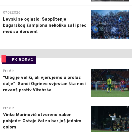
1
07.07.2026.
Levski se oglasio: Saopštenje
bugarskog šampiona nekoliko sati pred
meč sa Borcem!
FK BORAC
0
Pre 6 h
"Ulog je veliki, ali vjerujemo u prolaz
dalje": Sandi Ogrinec svjestan šta nosi
revanš protiv Vitebska
0
Pre 6 h
Vinko Marinović otvoreno nakon
pobjede: Ostaje žal za bar još jednim
golom