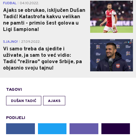
0
FUDBAL
04.10.2022.
|
Ajaks se obrukao, isključen Dušan
Tadić! Katastrofa kakvu velikan
ne pamti - primio šest golova u
Ligi šampiona!
0
SJAJNO!
27.09.2022.
|
Vi samo treba da sjedite i
uživate, ja sam to već vidio:
Tadić "režirao" golove Srbije, pa
objasnio svoju tajnu!
TAGOVI
DUŠAN TADIĆ
AJAKS
PODIJELI