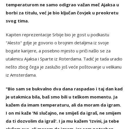
temperaturom ne samo odigrao važan meč Ajaksa u
borbi za titulu, već je bio ključan čovjek u preokretu
svog tima.
Kapiten reprezentacije Srbije bio je gost u podkastu
"Alesto" gdje je govorio o brojnim detaljima iz svoje
bogate karijere, a posebno mjesto u priči našlo se za
utakmicu Ajaksa i Sparte iz Roterdama. Tadić je tada uradio
nešto zbog čega je zaslužio još veće poštovanje u velikanu
iz Amsterdama.
"Bio sam se bukvalno dva dana raspadao i taj dan kad
je utakmica bila, baš smo bili u teškom momentu. Ja
kažem da imam temperaturu, ali da moram da igram.
I on mi kaže 'Ni slučajno, ne smiješ da igraš, ne smijem
da ti dozvolim da igraš'. I ja mu kažem 'Izvini, ja tebe