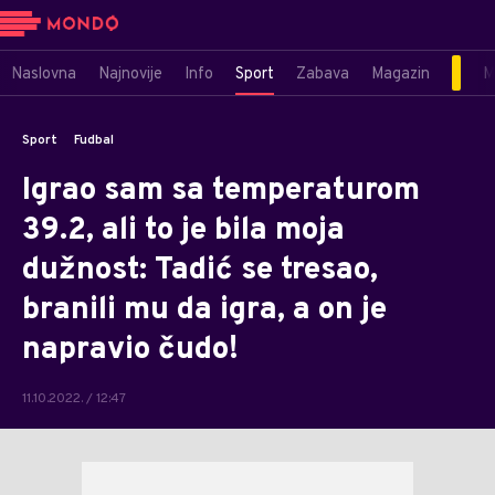
Naslovna
Najnovije
Info
Sport
Zabava
Magazin
M
Sport
Fudbal
Igrao sam sa temperaturom
39.2, ali to je bila moja
dužnost: Tadić se tresao,
branili mu da igra, a on je
napravio čudo!
11.10.2022. / 12:47