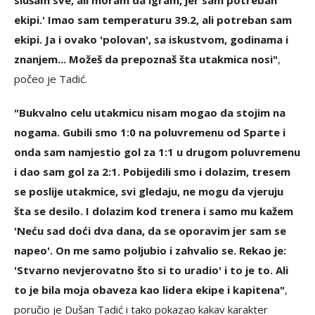
slušam sve, ali moram da igram, jer sam potreban
ekipi.' Imao sam temperaturu 39.2, ali potreban sam
ekipi. Ja i ovako 'polovan', sa iskustvom, godinama i
znanjem... Možeš da prepoznaš šta utakmica nosi"
,
počeo je Tadić.
"Bukvalno celu utakmicu nisam mogao da stojim na
nogama. Gubili smo 1:0 na poluvremenu od Sparte i
onda sam namjestio gol za 1:1 u drugom poluvremenu
i dao sam gol za 2:1. Pobijedili smo i dolazim, tresem
se poslije utakmice, svi gledaju, ne mogu da vjeruju
šta se desilo. I dolazim kod trenera i samo mu kažem
'Neću sad doći dva dana, da se oporavim jer sam se
napeo'. On me samo poljubio i zahvalio se. Rekao je:
'Stvarno nevjerovatno što si to uradio' i to je to. Ali
to je bila moja obaveza kao lidera ekipe i kapitena"
,
poručio je Dušan Tadić i tako pokazao kakav karakter