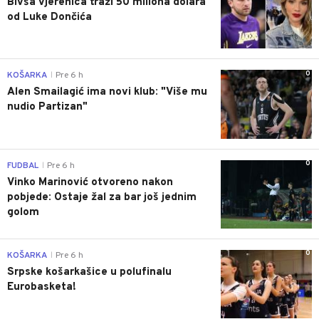
Bivša vjerenica traži 50 miliona dolara
od Luke Dončića
0
KOŠARKA
Pre 6 h
|
Alen Smailagić ima novi klub: "Više mu
nudio Partizan"
0
FUDBAL
Pre 6 h
|
Vinko Marinović otvoreno nakon
pobjede: Ostaje žal za bar još jednim
golom
0
KOŠARKA
Pre 6 h
|
Srpske košarkašice u polufinalu
Eurobasketa!