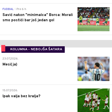
0
FUDBAL
Pre 6 h
|
Savić nakon "minimalca" Borca: Morali
smo postići bar još jedan gol
KOLUMNA - NEBOJŠA ŠATARA
0
23.07.2026.
Mesi(ja)
2
15.07.2026.
Ipak valja bez kralja?