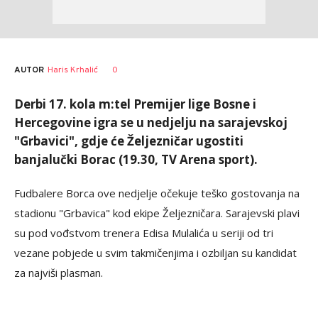
AUTOR
Haris Krhalić
0
Derbi 17. kola m:tel Premijer lige Bosne i
Hercegovine igra se u nedjelju na sarajevskoj
"Grbavici", gdje će Željezničar ugostiti
banjalučki Borac (19.30, TV Arena sport).
Fudbalere Borca ove nedjelje očekuje teško gostovanja na
stadionu "Grbavica" kod ekipe Željezničara. Sarajevski plavi
su pod vođstvom trenera Edisa Mulalića u seriji od tri
vezane pobjede u svim takmičenjima i ozbiljan su kandidat
za najviši plasman.