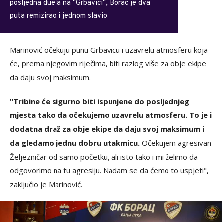
posljedna duela na "Grbavici", Borac je dva
puta remizirao i jednom slavio
Marinović očekuju punu Grbavicu i uzavrelu atmosferu koja
će, prema njegovim riječima, biti razlog više za obje ekipe
da daju svoj maksimum.
"Tribine će sigurno biti ispunjene do posljednjeg
mjesta tako da očekujemo uzavrelu atmosferu. To je i
dodatna draž za obje ekipe da daju svoj maksimum i
da gledamo jednu dobru utakmicu.
Očekujem agresivan
Željezničar od samo početku, ali isto tako i mi želimo da
odgovorimo na tu agresiju. Nadam se da ćemo to uspjeti",
zaključio je Marinović.