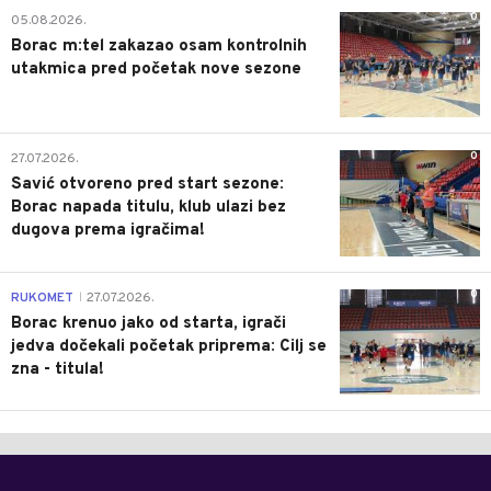
0
05.08.2026.
Borac m:tel zakazao osam kontrolnih
utakmica pred početak nove sezone
0
27.07.2026.
Savić otvoreno pred start sezone:
Borac napada titulu, klub ulazi bez
dugova prema igračima!
0
RUKOMET
27.07.2026.
|
Borac krenuo jako od starta, igrači
jedva dočekali početak priprema: Cilj se
zna - titula!