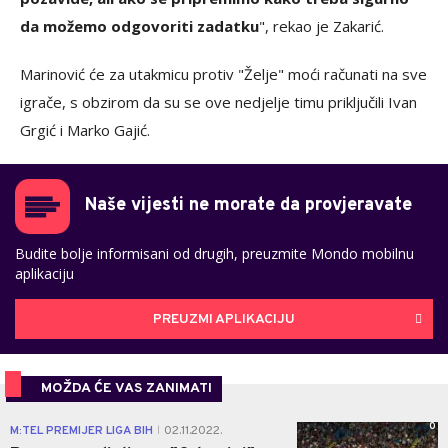
da možemo odgovoriti zadatku
", rekao je Zakarić.
Marinović će za utakmicu protiv "Želje" moći računati na sve
igrače, s obzirom da su se ove nedjelje timu priključili Ivan
Grgić i Marko Gajić.
Naše vijesti ne morate da provjeravate
Budite bolje informisani od drugih, preuzmite Mondo mobilnu
aplikaciju
PREUZMI APLIKACIJU
MOŽDA ĆE VAS ZANIMATI
0
M:TEL PREMIJER LIGA BIH
02.11.2022.
|