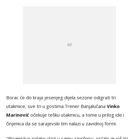
Borac će do kraja jesenjeg dijela sezone odigrati tri
utakmice, sve tri u gostima.Trener Banjalučana
Vinko
Marinović
očekuje tešku utakmicu, a tome u prilog ide i
činjenica da se sarajevski tim nalazi u zavidnoj formi.
"Prvenstvo polako ulazi u samu završnicu, ostalo je još tri