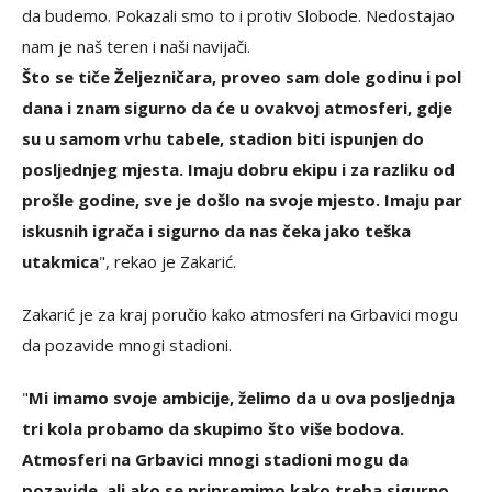
da budemo. Pokazali smo to i protiv Slobode. Nedostajao
nam je naš teren i naši navijači.
Što se tiče Željezničara, proveo sam dole godinu i pol
dana i znam sigurno da će u ovakvoj atmosferi, gdje
su u samom vrhu tabele, stadion biti ispunjen do
posljednjeg mjesta. Imaju dobru ekipu i za razliku od
prošle godine, sve je došlo na svoje mjesto. Imaju par
iskusnih igrača i sigurno da nas čeka jako teška
utakmica
", rekao je Zakarić.
Zakarić je za kraj poručio kako atmosferi na Grbavici mogu
da pozavide mnogi stadioni.
"
Mi imamo svoje ambicije, želimo da u ova posljednja
tri kola probamo da skupimo što više bodova.
Atmosferi na Grbavici mnogi stadioni mogu da
pozavide, ali ako se pripremimo kako treba sigurno