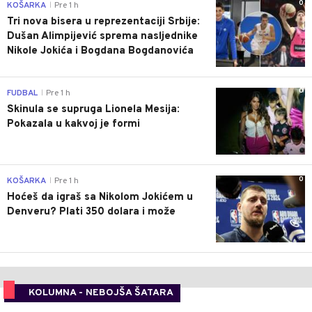
0
KOŠARKA
Pre 1 h
|
Tri nova bisera u reprezentaciji Srbije:
Dušan Alimpijević sprema nasljednike
Nikole Jokića i Bogdana Bogdanovića
0
FUDBAL
Pre 1 h
|
Skinula se supruga Lionela Mesija:
Pokazala u kakvoj je formi
0
KOŠARKA
Pre 1 h
|
Hoćeš da igraš sa Nikolom Jokićem u
Denveru? Plati 350 dolara i može
KOLUMNA - NEBOJŠA ŠATARA