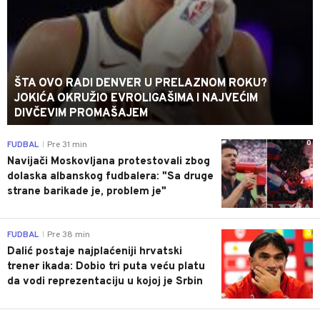
ŠTA OVO RADI DENVER U PRELAZNOM ROKU?
JOKIĆA OKRUŽIO EVROLIGAŠIMA I NAJVEĆIM
DIVČEVIM PROMAŠAJEM
0
FUDBAL
Pre 31 min
|
Navijači Moskovljana protestovali zbog
dolaska albanskog fudbalera: "Sa druge
strane barikade je, problem je"
0
FUDBAL
Pre 38 min
|
Dalić postaje najplaćeniji hrvatski
trener ikada: Dobio tri puta veću platu
da vodi reprezentaciju u kojoj je Srbin