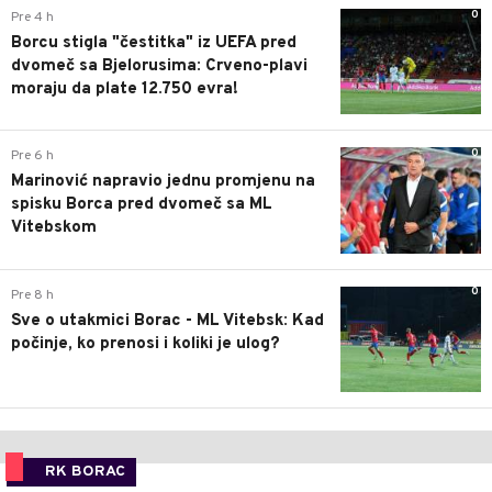
0
Pre 4 h
Borcu stigla "čestitka" iz UEFA pred
dvomeč sa Bjelorusima: Crveno-plavi
moraju da plate 12.750 evra!
0
Pre 6 h
Marinović napravio jednu promjenu na
spisku Borca pred dvomeč sa ML
Vitebskom
0
Pre 8 h
Sve o utakmici Borac - ML Vitebsk: Kad
počinje, ko prenosi i koliki je ulog?
RK BORAC