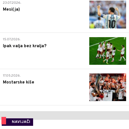
0
23.07.2026.
Mesi(ja)
2
15.07.2026.
Ipak valja bez kralja?
0
17.05.2026.
Mostarske kiše
NAVIJAČI