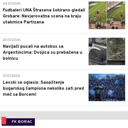
0
24.07.2026.
Fudbaleri UNA Štrasena šokirano gledali
Grobare: Nevjerovatna scena na kraju
utakmice Partizana
0
22.07.2026.
Navijači pucali na autobus sa
Argentincima: Dvojica su prebačena u
bolnicu
1
07.07.2026.
Levski se oglasio: Saopštenje
bugarskog šampiona nekoliko sati pred
meč sa Borcem!
FK BORAC