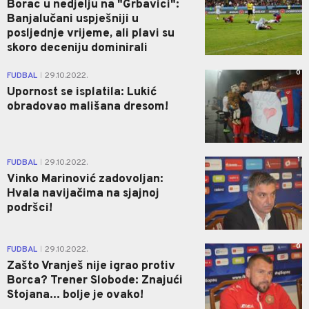
Borac u nedjelju na "Grbavici":
Banjalučani uspješniji u
posljednje vrijeme, ali plavi su
skoro deceniju dominirali
0
FUDBAL
29.10.2022.
|
Upornost se isplatila: Lukić
obradovao mališana dresom!
1
FUDBAL
29.10.2022.
|
Vinko Marinović zadovoljan:
Hvala navijačima na sjajnoj
podršci!
0
FUDBAL
29.10.2022.
|
Zašto Vranješ nije igrao protiv
Borca? Trener Slobode: Znajući
Stojana... bolje je ovako!