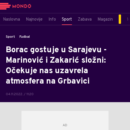
Naslovna
Najnovije
Info
Sport
Zabava
Magazin
M
Sport
Fudbal
Borac gostuje u Sarajevu -
Marinović i Zakarić složni:
Očekuje nas uzavrela
atmosfera na Grbavici
04.11.2022. / 11:20