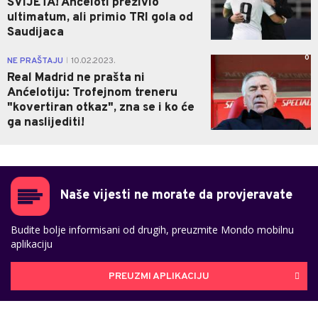
SVIJETA! Ančeloti preživio
ultimatum, ali primio TRI gola od
Saudijaca
0
NE PRAŠTAJU
10.02.2023.
|
Real Madrid ne prašta ni
Anćelotiju: Trofejnom treneru
"kovertiran otkaz", zna se i ko će
ga naslijediti!
Naše vijesti ne morate da provjeravate
Budite bolje informisani od drugih, preuzmite Mondo mobilnu
aplikaciju
PREUZMI APLIKACIJU