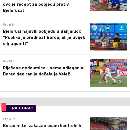
ovo je recept za pobjedu protiv
Bjelorusa!
0
Pre 6 h
Bjelorusi najavili pobjedu u Banjaluci:
"Publika je prednost Borca, ali je uvijek
cilj trijumf!"
0
Pre 14 h
Riješene nedoumice - nema odlaganja:
Borac dan ranije dočekuje Velež
RK BORAC
0
Pre 16 h
Borac m:tel zakazao osam kontrolnih