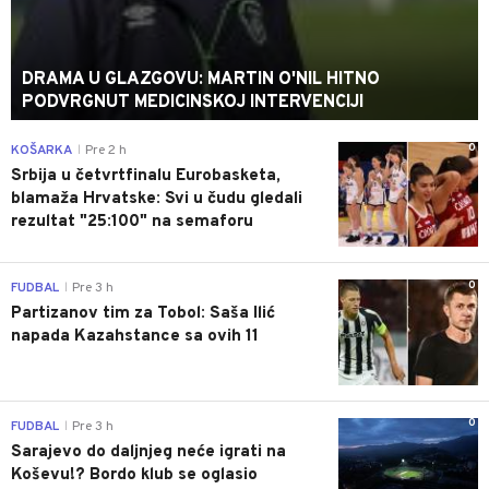
DRAMA U GLAZGOVU: MARTIN O'NIL HITNO
PODVRGNUT MEDICINSKOJ INTERVENCIJI
0
KOŠARKA
Pre 2 h
|
Srbija u četvrtfinalu Eurobasketa,
blamaža Hrvatske: Svi u čudu gledali
rezultat "25:100" na semaforu
0
FUDBAL
Pre 3 h
|
Partizanov tim za Tobol: Saša Ilić
napada Kazahstance sa ovih 11
0
FUDBAL
Pre 3 h
|
Sarajevo do daljnjeg neće igrati na
Koševu!? Bordo klub se oglasio