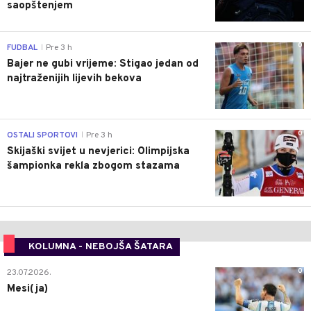
saopštenjem
0
FUDBAL
Pre 3 h
|
Bajer ne gubi vrijeme: Stigao jedan od
najtraženijih lijevih bekova
0
OSTALI SPORTOVI
Pre 3 h
|
Skijaški svijet u nevjerici: Olimpijska
šampionka rekla zbogom stazama
KOLUMNA - NEBOJŠA ŠATARA
0
23.07.2026.
Mesi(ja)