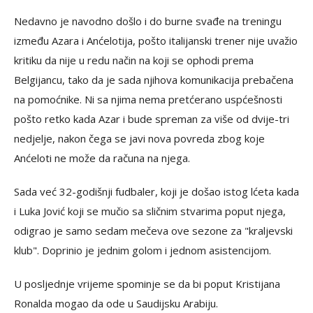
Nedavno je navodno došlo i do burne svađe na treningu
između Azara i Anćelotija, pošto italijanski trener nije uvažio
kritiku da nije u redu način na koji se ophodi prema
Belgijancu, tako da je sada njihova komunikacija prebačena
na pomoćnike. Ni sa njima nema pretćerano uspćešnosti
pošto retko kada Azar i bude spreman za više od dvije-tri
nedjelje, nakon čega se javi nova povreda zbog koje
Anćeloti ne može da računa na njega.
Sada već 32-godišnji fudbaler, koji je došao istog lćeta kada
i Luka Jović koji se mučio sa sličnim stvarima poput njega,
odigrao je samo sedam mečeva ove sezone za "kraljevski
klub". Doprinio je jednim golom i jednom asistencijom.
U posljednje vrijeme spominje se da bi poput Kristijana
Ronalda mogao da ode u Saudijsku Arabiju.