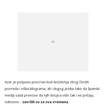
Azar je potpuno precrtan kod Anćelotija zbog čestih
povreda i viška kilograma, ali i dugog jezika tako da španski
mediji sada prenose da njih dvojica više čak i ne pričaju,
odnosno -
završili su za sva vremena
.