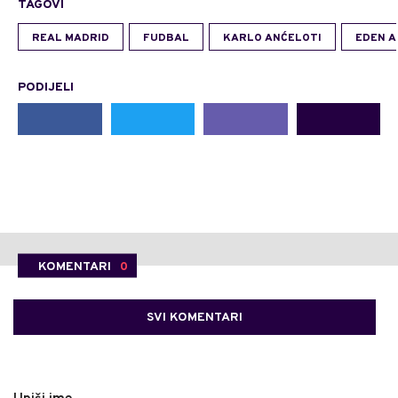
TAGOVI
REAL MADRID
FUDBAL
KARLO ANĆELOTI
EDEN A
PODIJELI
KOMENTARI
0
SVI KOMENTARI