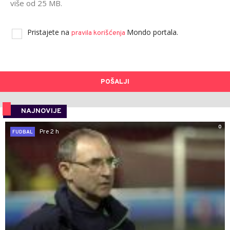
više od 25 MB.
Pristajete na
Mondo portala.
pravila korišćenja
POŠALJI
NAJNOVIJE
0
Pre 2 h
FUDBAL