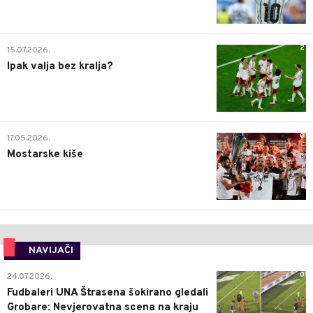
2
15.07.2026.
Ipak valja bez kralja?
0
17.05.2026.
Mostarske kiše
NAVIJAČI
0
24.07.2026.
Fudbaleri UNA Štrasena šokirano gledali
Grobare: Nevjerovatna scena na kraju