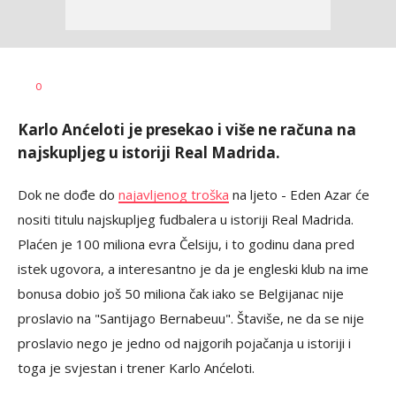
Dragan
AUTOR
0
Šutvić
Karlo Anćeloti je presekao i više ne računa na
najskupljeg u istoriji Real Madrida.
Dok ne dođe do
najavljenog troška
na ljeto - Eden Azar će
nositi titulu najskupljeg fudbalera u istoriji Real Madrida.
Plaćen je 100 miliona evra Čelsiju, i to godinu dana pred
istek ugovora, a interesantno je da je engleski klub na ime
bonusa dobio još 50 miliona čak iako se Belgijanac nije
proslavio na "Santijago Bernabeuu". Štaviše, ne da se nije
proslavio nego je jedno od najgorih pojačanja u istoriji i
toga je svjestan i trener Karlo Anćeloti.