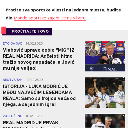
Pratite sve sportske vijesti na jednom mjestu, budite
dio
Mondo sportske zajednice na Viberu!
PROČITAJTE I OVO
0
ETO GA SAD
14.02.2023.
|
Vlahović upravo dobio "MIG" IZ
REAL MADRIDA: Ančeloti hitno
tražio novog napadača, a Jović
mu nije valjao!
0
NESTVARAN!
12.02.2023.
|
ISTORIJA - LUKA MODRIĆ JE
MEĐU NAJVEĆIM LEGENDAMA
REALA: Samo su trojica veća od
njega, a sa jednim igra!
0
ZASLUŽENO
11.02.2023.
|
REAL MADRID JE PRVAK