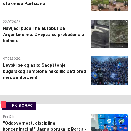
utakmice Partizana
0
22.07.2026.
Navijači pucali na autobus sa
Argentincima: Dvojica su prebačena u
bolnicu
1
07.07.2026.
Levski se oglasio: Saopštenje
bugarskog šampiona nekoliko sati pred
meč sa Borcem!
FK BORAC
0
Pre 5 h
"Odgovornost, disciplina,
koncentracija!" Jasna poruka iz Borca -