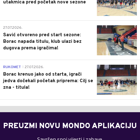
utakmica pred početak nove sezone
0
27.07.2026.
Savić otvoreno pred start sezone:
Borac napada titulu, klub ulazi bez
dugova prema igračima!
0
RUKOMET
27.07.2026.
|
Borac krenuo jako od starta, igrači
jedva dočekali početak priprema: Cilj se
zna - titula!
PREUZMI NOVU MONDO APLIKACIJU
Savršen spoj vijesti i zabave.