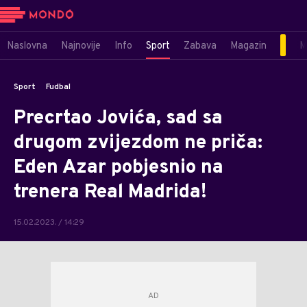
Naslovna
Najnovije
Info
Sport
Zabava
Magazin
M
Sport
Fudbal
Precrtao Jovića, sad sa
drugom zvijezdom ne priča:
Eden Azar pobjesnio na
trenera Real Madrida!
15.02.2023. / 14:29